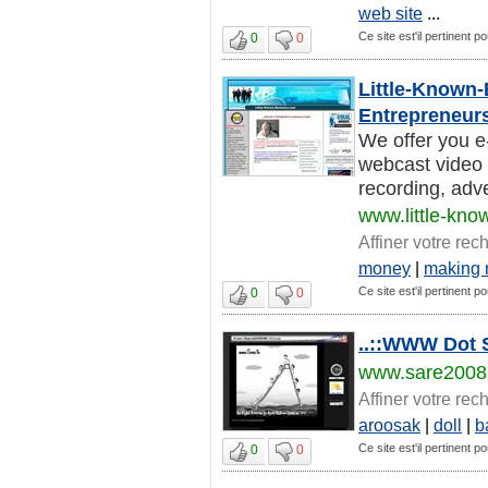
web site
...
Ce site est'il pertinent p
0
0
Little-Known-
Entrepreneur
We offer you e-
webcast video c
recording, advert
www.little-kn
Affiner votre rec
money
|
making
Ce site est'il pertinent p
0
0
..::WWW Dot S
www.sare2008
Affiner votre rec
aroosak
|
doll
|
b
Ce site est'il pertinent p
0
0