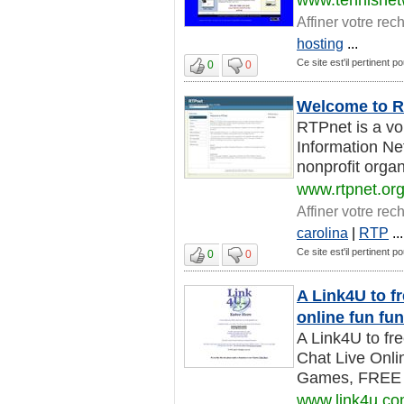
Affiner votre rec
hosting
...
Ce site est'il pertinent p
0
0
Welcome to RT
RTPnet is a vo
Information Net
nonprofit organ
www.rtpnet.or
Affiner votre rec
carolina
|
RTP
...
Ce site est'il pertinent p
0
0
A Link4U to f
online fun fu
A Link4U to fre
Chat Live Onl
Games, FREE F
www.link4u.c