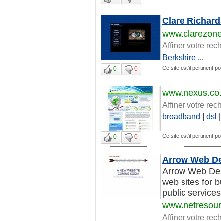
Clare Richard
www.clarezone
Affiner votre rec
Berkshire
...
Ce site est'il pertinent p
0
0
www.nexus.co
Affiner votre rec
broadband
|
dsl
Ce site est'il pertinent p
0
0
Arrow Web De
Arrow Web Desi
web sites for 
public services
www.netresou
Affiner votre rec