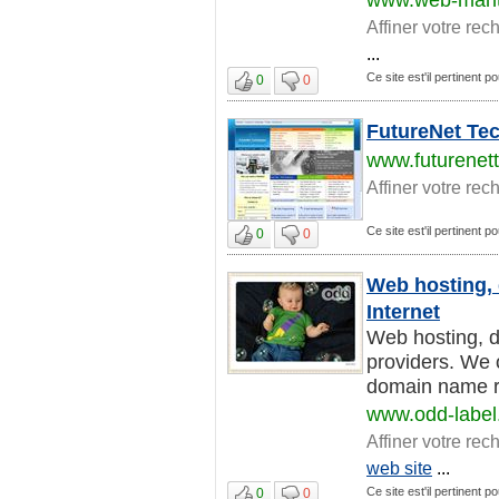
Affiner votre rec
...
Ce site est'il pertinent p
0
0
FutureNet Tec
www.futurenet
Affiner votre rec
Ce site est'il pertinent p
0
0
Web hosting, 
Internet
Web hosting, 
providers. We 
domain name reg
www.odd-labe
Affiner votre rec
web site
...
Ce site est'il pertinent p
0
0