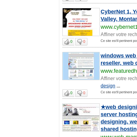
CyberNet 1, Y
Valley, Monta
www.cybernet
Affiner votre rec
Ce site est'il pertinent p
0
0
windows web h
reseller, web
www.featuredh
Affiner votre rec
design
...
Ce site est'il pertinent p
0
0
★web designin
server hostin
designing, we
shared hostin
www.web-mant