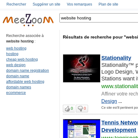
Rechercher
Suggérer un site
Vos remarques
Plan de site
Recherche associée à
Résultats de recherche pour "websi
website hosting
:
web hosting
hosting
Stationality
cheap web hosting
Stationality™ p
web design
domain name registration
Logo Design, W
domain name
Stations want it
affordable web hosting
www.stationali
domain names
ecommerce
Affiner votre rec
Design
...
Ce site est'il pertinent p
0
0
Tennis Netwo
Development
www.tennisne