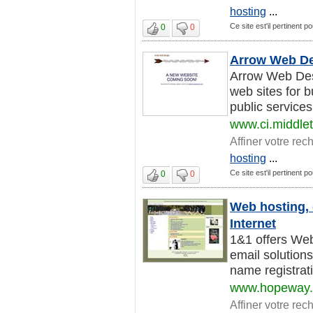
hosting
...
Ce site est'il pertinent p
0
0
Arrow Web De
Arrow Web Desi
web sites for 
public services
www.ci.middle
Affiner votre rec
hosting
...
Ce site est'il pertinent p
0
0
Web hosting, 
Internet
1&1 offers Web
email solution
name registrati
www.hopeway.
Affiner votre rec