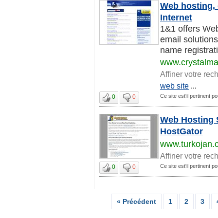
Web hosting, 
Internet
1&1 offers Web
email solution
name registrati
www.crystalma
Affiner votre rec
web site
...
Ce site est'il pertinent p
0
0
Web Hosting S
HostGator
www.turkojan.
Affiner votre rec
Ce site est'il pertinent p
0
0
« Précédent
1
2
3