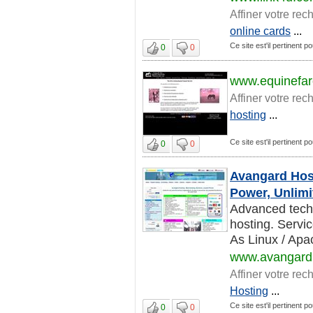
Affiner votre rec
online cards
...
Ce site est'il pertinent p
0
0
www.equinefar
Affiner votre rec
hosting
...
Ce site est'il pertinent p
0
0
Avangard Host
Power, Unlimit
Advanced techn
hosting. Servic
As Linux / Apa
www.avangard
Affiner votre rec
Hosting
...
Ce site est'il pertinent p
0
0