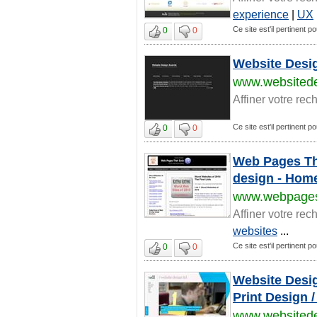
experience
|
UX
Ce site est'il pertinent p
0
0
Website Desig
www.websited
Affiner votre rec
Ce site est'il pertinent p
0
0
Web Pages Tha
design - Hom
www.webpages
Affiner votre rec
websites
...
Ce site est'il pertinent p
0
0
Website Desig
Print Design /
www.websitede