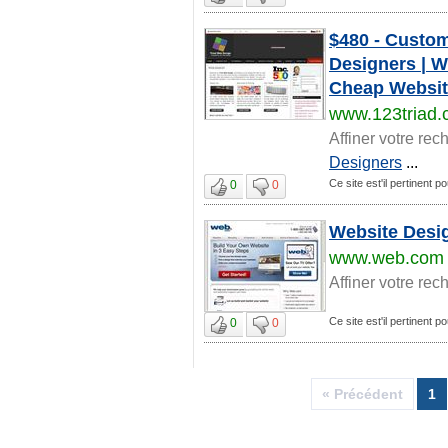
$480 - Custo
Designers | W
Cheap Websit
www.123triad
Affiner votre rec
Designers
...
Ce site est'il pertinent p
0
0
Website Desi
www.web.com
Affiner votre rec
Ce site est'il pertinent p
0
0
« Précédent
1