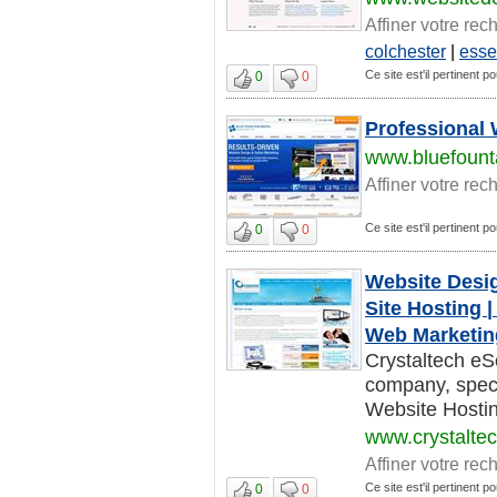
Affiner votre rec
colchester
|
esse
Ce site est'il pertinent p
0
0
Professional
www.bluefoun
Affiner votre rec
Ce site est'il pertinent p
0
0
Website Desi
Site Hosting 
Web Marketin
Crystaltech eS
company, speci
Website Hostin
www.crystalte
Affiner votre rec
Ce site est'il pertinent p
0
0