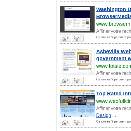
Washington D
BrowserMedi
www.browserm
Affiner votre rec
Ce site est'il pertinent p
0
0
Asheville Web
government w
www.totsie.co
Affiner votre rec
Ce site est'il pertinent p
0
0
Top Rated Int
www.webfullci
Affiner votre rec
Design
...
Ce site est'il pertinent p
0
0