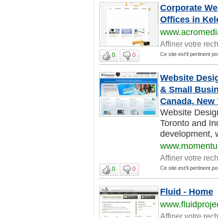
Corporate Web
Offices in Ke
www.acromedi
Affiner votre rec
Ce site est'il pertinent p
0
0
Website Desi
& Small Busi
Canada, New 
Website Desig
Toronto and In
development, w
www.momentum
Affiner votre rec
Ce site est'il pertinent p
0
0
Fluid - Home
www.fluidproje
Affiner votre rec