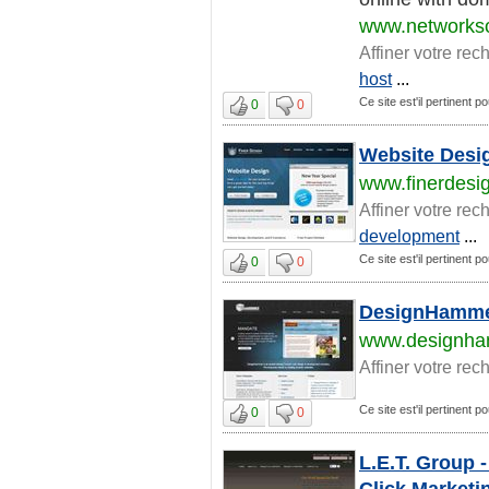
www.networkso
Affiner votre rec
host
...
Ce site est'il pertinent p
0
0
Website Desi
www.finerdesi
Affiner votre rec
development
...
Ce site est'il pertinent p
0
0
DesignHammer
www.designh
Affiner votre rec
Ce site est'il pertinent p
0
0
L.E.T. Group 
Click Marketi