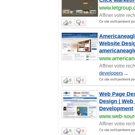
www.letgroup
Affiner votre rec
Ce site est'il pertinent p
0
0
Americaneagle
Website Desi
americaneagl
www.american
Affiner votre rec
developers
...
Ce site est'il pertinent p
0
0
Web Page Desi
Design | Web
Development
www.web-sour
Affiner votre rec
Ce site est'il pertinent p
0
0