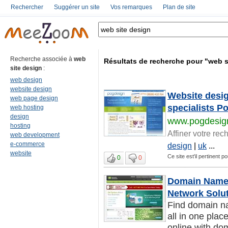
Rechercher
Suggérer un site
Vos remarques
Plan de site
Recherche associée à
web
Résultats de recherche pour "web s
site design
:
web design
website design
Website desi
web page design
specialists 
web hosting
design
www.pogdesig
hosting
Affiner votre rec
web development
e-commerce
design
|
uk
...
website
Ce site est'il pertinent p
0
0
Domain Names
Network Solu
Find domain na
all in one pla
online with dom