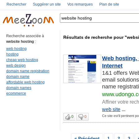
Rechercher
Suggérer un site
Vos remarques
Plan de site
Recherche associée à
Résultats de recherche pour "websi
website hosting
:
web hosting
hosting
Web hosting, 
cheap web hosting
Internet
web design
domain name registration
1&1 offers Web
domain name
email solution
affordable web hosting
name registrati
domain names
ecommerce
www.udongo.
Affiner votre rec
web site
...
Ce site est'il pertinent p
0
0
« Précédent
1
2
3