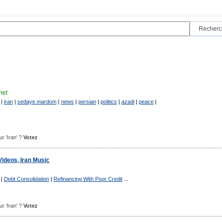
net
|
iran
|
sedaye mardom
|
news
|
persian
|
politics
|
azadi
|
peace
|
ur 'Iran' ?
Votez
 Videos, Iran Music
|
Debt Consolidation
|
Refinancing With Poor Credit
...
ur 'Iran' ?
Votez