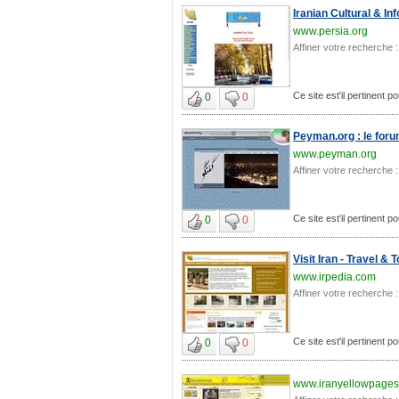
Iranian Cultural & In
www.persia.org
Affiner votre recherche :
Ce site est'il pertinent po
0
0
Peyman.org : le foru
www.peyman.org
Affiner votre recherche :
Ce site est'il pertinent po
0
0
Visit Iran - Travel &
www.irpedia.com
Affiner votre recherche :
Ce site est'il pertinent po
0
0
www.iranyellowpages