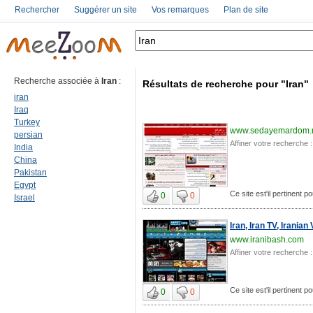
Rechercher
Suggérer un site
Vos remarques
Plan de site
Recherche associée à
Iran
:
Résultats de recherche pour "Iran"
iran
Iraq
Turkey
www.sedayemardom.
persian
Affiner votre recherche :
India
China
Pakistan
Egypt
Ce site est'il pertinent po
0
0
Israel
Iran, Iran TV, Iranian
www.iranibash.com
Affiner votre recherche :
Ce site est'il pertinent po
0
0