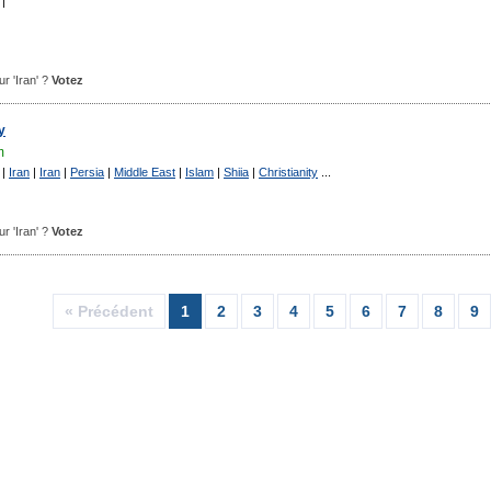
|
ur 'Iran' ?
Votez
y
m
|
Iran
|
Iran
|
Persia
|
Middle East
|
Islam
|
Shiia
|
Christianity
...
ur 'Iran' ?
Votez
« Précédent
1
2
3
4
5
6
7
8
9