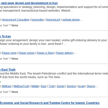
, web page design and development in Iran
g specializes in strategy, planning, design, implementation and support for eCom
ip management, transactional-based websites. Websit ...
|
HorizonLinX Consulting
|
horizonlinx
|
HorizonLinX
|
website design
...
ur 'Iran' ?
Votez
 To Iran
ign your arragement, design your own basket, online gift ordering delivery to your
flower ordering to your family in Iran. send fresh f ...
m
|
Flower shop
|
Flower eshop
|
Flower e-Shop
|
Flower delivery
...
ur 'Iran' ?
Votez
e East Truth
out the Middle East, The Israeli-Palestinian conflict and the international terror net
OP-Eds from the world media, such as The New ...
m
|
MidEast
|
MidEastTruth
|
Middle
|
East
|
Truth
|
Zionist
|
Zionism
|
Israel
|
Sharon
...
ur 'Iran' ?
Votez
, Economic and Social Research and Training Centre for Islamic Countries