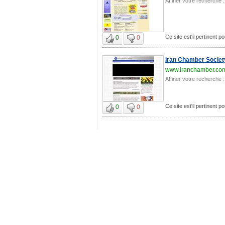
Affiner votre recherche :
Ce site est'il pertinent po
0
0
Iran Chamber Societ
www.iranchamber.co
Affiner votre recherche :
Ce site est'il pertinent po
0
0