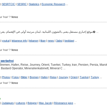
|
SESRTCIC
|
SESRIC
|
Statistics
|
Economic Research
...
ur 'Iran' ?
Votez
موقع إخباري مستقل،يعنى بالشؤون اللبنانية ،لبنان مرتبته أولى في الإهتمام ،يعرض لملفات أمنية وسياس� ...
|
youkal
|
lebanese info
|
lebanon
|
liban
|
news
|
3absi
|
beddawi
...
ur 'Iran' ?
Votez
d werbefrei
 Bremen, Hafen, Reise, Journey, Orient, Tuerkei, Turkey, Iran, Persien, Persia, Maro
Bastard Operator, Mineralienkabinett, Mineral C ...
|
Photos
|
Fotos
|
Bilder
|
Bremen
|
Hafen
|
Reise
|
Journey
|
Orient
|
Tuerkei
|
Turkey
...
ur 'Iran' ?
Votez
o
|
Judaiques
|
cultures
|
Bologne
|
Max Jacob
|
Résistance juive
...