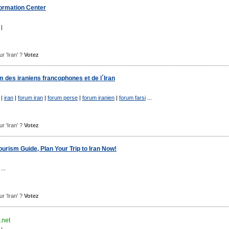
formation Center
|
ur 'Iran' ?
Votez
m des iraniens francophones et de l´Iran
|
iran
|
forum iran
|
forum perse
|
forum iranien
|
forum farsi
...
ur 'Iran' ?
Votez
 Tourism Guide, Plan Your Trip to Iran Now!
...
ur 'Iran' ?
Votez
.net