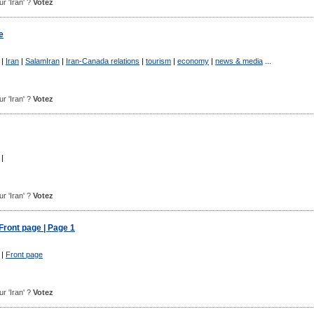
ur 'Iran' ?
Votez
e
|
Iran
|
SalamIran
|
Iran-Canada relations
|
tourism
|
economy
|
news & media
...
ur 'Iran' ?
Votez
|
ur 'Iran' ?
Votez
 Front page | Page 1
|
Front page
ur 'Iran' ?
Votez