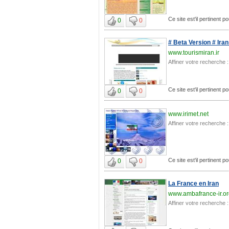
Ce site est'il pertinent po
0
0
# Beta Version # Iran
www.tourismiran.ir
Affiner votre recherche :
Ce site est'il pertinent po
0
0
www.irimet.net
Affiner votre recherche :
Ce site est'il pertinent po
0
0
La France en Iran
www.ambafrance-ir.o
Affiner votre recherche :