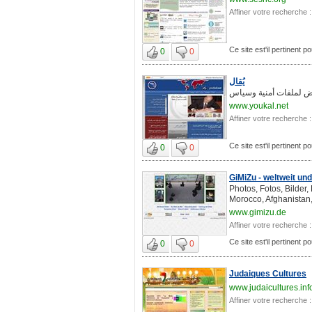
Affiner votre recherche :
Ce site est'il pertinent po
0
0
يُقال
www.youkal.net
Affiner votre recherche :
Ce site est'il pertinent po
0
0
GiMiZu - weltweit un
Photos, Fotos, Bilder,
Morocco, Afghanistan, 
www.gimizu.de
Affiner votre recherche :
Ce site est'il pertinent po
0
0
Judaiques Cultures
www.judaicultures.inf
Affiner votre recherche :