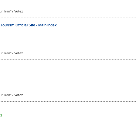
ur 'Iran' ?
Votez
 Tourism Official Site - Main Index
|
ur 'Iran' ?
Votez
|
ur 'Iran' ?
Votez
rg
|