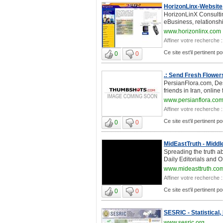
HorizonLinx-Website
HorizonLinX Consultin
eBusiness, relationsh
www.horizonlinx.com
Affiner votre recherche :
Ce site est'il pertinent po
0
0
.: Send Fresh Flowers
PersianFlora.com, Des
friends in Iran, online 
www.persianflora.co
Affiner votre recherche :
Ce site est'il pertinent po
0
0
MidEastTruth - Middl
Spreading the truth ab
Daily Editorials and 
www.mideasttruth.co
Affiner votre recherche :
Ce site est'il pertinent po
0
0
SESRIC - Statistical
www.sesric.org