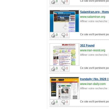
Ce site est'il pertinent po
0
0
SalamIran.org - Hom
www.salamiran.org
Affiner votre recherche :
Ce site est'il pertinent po
0
0
302 Found
www.iran-resist.org
Affiner votre recherche :
Ce site est'il pertinent po
0
0
Irandaily | No. 3928 |
www.iran-daily.com
Affiner votre recherche :
Ce site est'il pertinent po
0
0