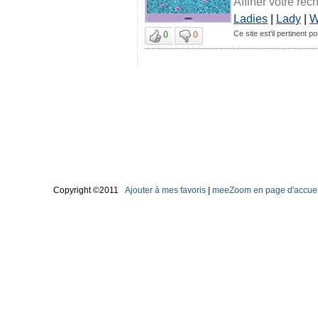
Affiner votre rec
Ladies
|
Lady
|
W
Ce site est'il pertinent 
0
0
Copyright ©2011
Ajouter à mes favoris
|
meeZoom en page d'accuei