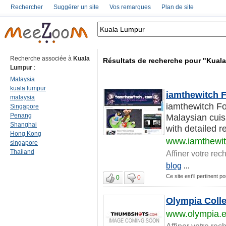
Rechercher
Suggérer un site
Vos remarques
Plan de site
Recherche associée à
Kuala
Résultats de recherche pour "Kual
Lumpur
:
Malaysia
kuala lumpur
iamthewitch 
malaysia
iamthewitch Fo
Singapore
Penang
Malaysian cuisi
Shanghai
with detailed r
Hong Kong
www.iamthewi
singapore
Thailand
Affiner votre rec
blog
...
Ce site est'il pertinent 
0
0
Olympia Colle
www.olympia.
Affiner votre rec