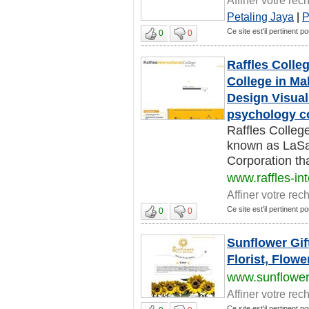
Petaling Jaya
|
P
Ce site est'il pertinent 
0
0
Raffles Colle
College in Ma
Design Visual
psychology co
Raffles Colleg
known as LaSal
Corporation tha
www.raffles-in
Affiner votre rec
Ce site est'il pertinent 
0
0
Sunflower Gif
Florist, Flowe
www.sunflower
Affiner votre rec
Ce site est'il pertinent 