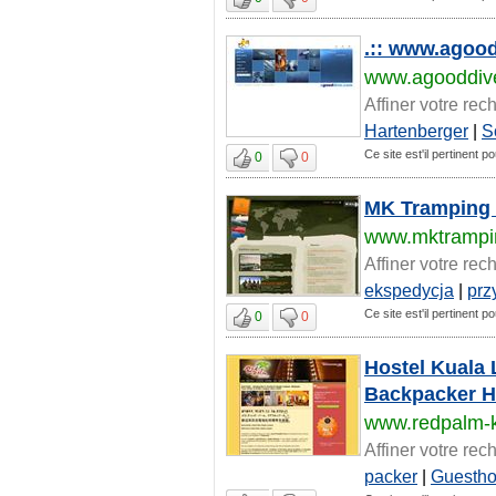
.:: www.agoo
www.agooddiv
Affiner votre rec
Hartenberger
|
S
Ce site est'il pertinent 
0
0
MK Tramping -
www.mktrampi
Affiner votre rec
ekspedycja
|
prz
Ce site est'il pertinent 
0
0
Hostel Kuala 
Backpacker H
www.redpalm-
Affiner votre rec
packer
|
Guesth