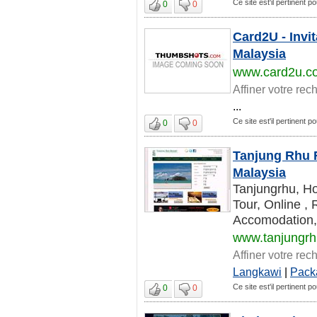
Ce site est'il pertinent 
0
0
Card2U - Invi
Malaysia
www.card2u.c
Affiner votre rec
...
Ce site est'il pertinent 
0
0
Tanjung Rhu R
Malaysia
Tanjungrhu, Ho
Tour, Online ,
Accomodation, 
www.tanjungr
Affiner votre rec
Langkawi
|
Pack
Ce site est'il pertinent 
0
0