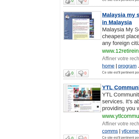
0
0
Malaysia my s
in Malaysia
Malaysia My Se
cheapest place
any foreign citi
www.12retirei
Affiner votre rec
home
|
program
.
Ce site est'il pertinent 
0
0
YTL Communi
YTL Community 
services. It's 
providing you w
www.ytlcommu
Affiner votre rec
comms
|
ytlceme
Ce site est'il pertinent 
0
0