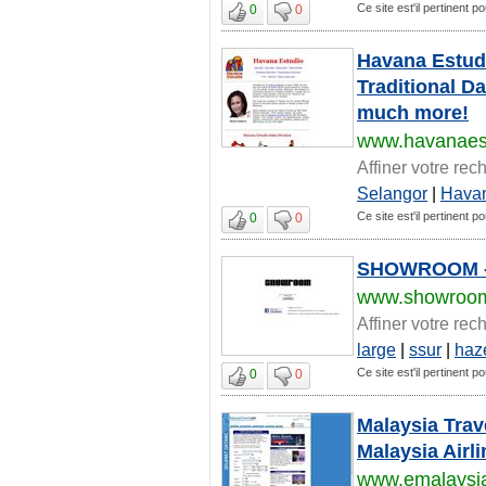
Ce site est'il pertinent 
0
0
Havana Estudi
Traditional D
much more!
www.havanaes
Affiner votre rec
Selangor
|
Hava
Ce site est'il pertinent 
0
0
SHOWROOM - th
www.showroo
Affiner votre rec
large
|
ssur
|
haz
Ce site est'il pertinent 
0
0
Malaysia Trav
Malaysia Airl
www.emalaysia