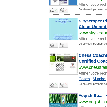
Affiner votre rec
Ce site est'il pertinent 
0
0
Skyscraper Pi
Close-Up and 
www.skyscrape
Affiner votre rec
Ce site est'il pertinent 
0
0
Chess Coachin
Certified Coa
www.chesstrai
Affiner votre rec
Coach
|
Mumbai
Ce site est'il pertinent 
0
0
Veqish Spa - 
www.veqish.c