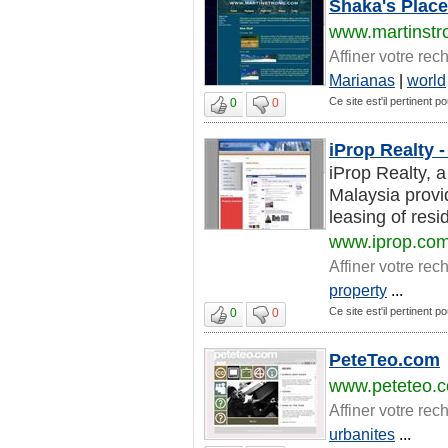
Shaka's Place
www.martinstr
Affiner votre rec
Marianas
|
world
Ce site est'il pertinent 
0
0
iProp Realty 
iProp Realty, 
Malaysia provid
leasing of resi
www.iprop.co
Affiner votre rec
property
...
Ce site est'il pertinent 
0
0
PeteTeo.com
www.peteteo.
Affiner votre rec
urbanites
...