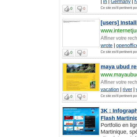
|
in
|
Germany
|
Ce site est'il pertinent 
0
0
[users] Instal
www.internetju
Affiner votre rec
wrote
|
openoffic
Ce site est'il pertinent 
0
0
maya ubud reso
www.mayaubu
Affiner votre rec
vacation
|
river
|
Ce site est'il pertinent 
0
0
3K : Infograp
Flash Martini
Portfolio en l
Martinique, spé