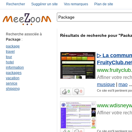
Rechercher
Suggérer un site
Vos remarques
Plan de site
Recherche associée à
Résultats de recherche pour "Pack
Package
:
package
travel
▷ La communau
tour
FruityClub.ne
hotel
information
www.fruityclub
packages
Affiner votre rec
vacation
service
musique
|
mao
..
shipping
Ce site est'il pertinent 
0
0
www.wdisney
Affiner votre rec
Ce site est'il pertinent 
0
0