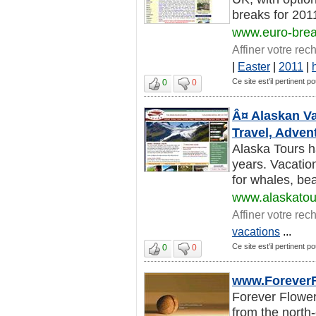
breaks for 2011
www.euro-brea
Affiner votre rec
|
Easter
|
2011
|
Ce site est'il pertinent 
0
0
Â¤ Alaskan Va
Travel, Adven
Alaska Tours h
years. Vacation
for whales, bear
www.alaskato
Affiner votre rec
vacations
...
Ce site est'il pertinent 
0
0
www.Forever
Forever Flowers
from the north-