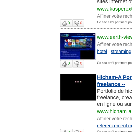
sites internet 
www.kasperex
Affiner votre rec
Ce site est'il pertinent 
0
0
www.earth-vie
Affiner votre rec
hotel
|
streaming
Ce site est'il pertinent 
0
0
Hicham-A Port
freelance --
Portfolio de h
freelance, cre
en ligne ou sur
www.hicham-a
Affiner votre rec
referencement m
Ce site est'il pertinent 