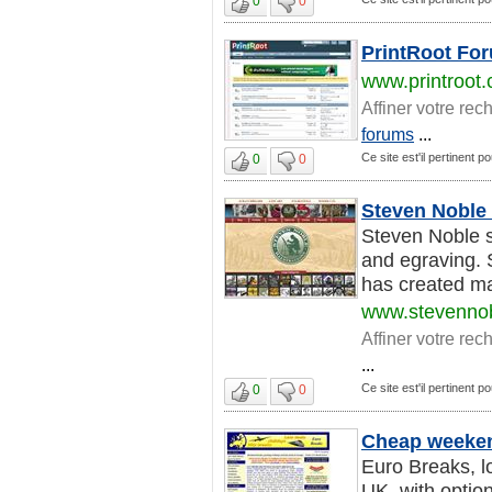
0
0
PrintRoot Fo
www.printroot
Affiner votre rec
forums
...
Ce site est'il pertinent 
0
0
Steven Noble 
Steven Noble s
and egraving. S
has created man
www.stevenno
Affiner votre rec
...
Ce site est'il pertinent 
0
0
Cheap weekend
Euro Breaks, l
UK, with option