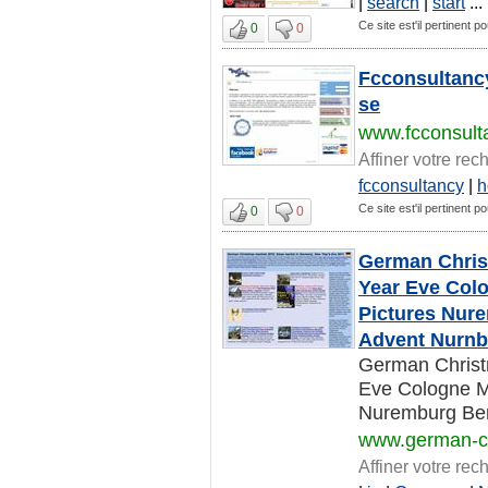
|
search
|
start
...
Ce site est'il pertinent 
0
0
Fcconsultancy
se
www.fcconsult
Affiner votre rec
fcconsultancy
|
h
Ce site est'il pertinent 
0
0
German Chris
Year Eve Colo
Pictures Nure
Advent Nurnbe
German Christ
Eve Cologne Mu
Nuremburg Berl
www.german-c
Affiner votre rec