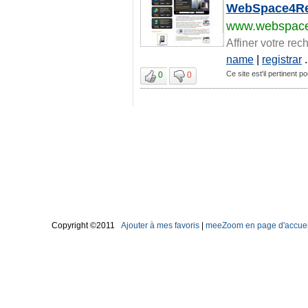
WebSpace4Re
www.webspace
Affiner votre rec
name
|
registrar
.
Ce site est'il pertinent 
0
0
Copyright ©2011
Ajouter à mes favoris
|
meeZoom en page d'accuei