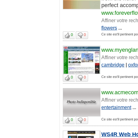
perfect accomp
www.foreverfl
Affiner votre rec
flowers
...
Ce site est'il pertinent 
0
0
www.myenglan
Affiner votre rec
cambridge
|
oxfo
Ce site est'il pertinent 
0
0
www.acmecom
Affiner votre rec
entertainment
...
Ce site est'il pertinent 
0
0
WS4R Web Host