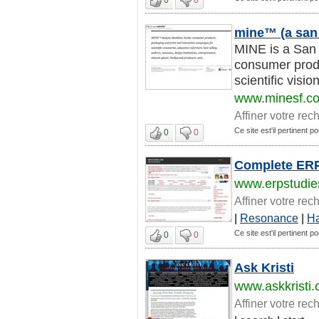
mine™ (a san 
MINE is a San 
consumer produc
scientific visio
www.minesf.c
Affiner votre rec
Ce site est'il pertinent 
0
0
Complete ERP
www.erpstudi
Affiner votre rec
|
Resonance
|
H
Ce site est'il pertinent 
0
0
Ask Kristi
www.askkristi
Affiner votre rec