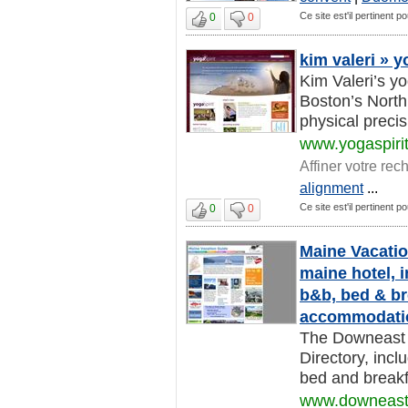
Ce site est'il pertinent 
0
0
kim valeri » 
Kim Valeri’s yo
Boston’s North 
physical precis
www.yogaspiri
Affiner votre rec
alignment
...
Ce site est'il pertinent 
0
0
Maine Vacatio
maine hotel, i
b&b, bed & br
accommodation
The Downeast G
Directory, incl
bed and breakf
www.downeast