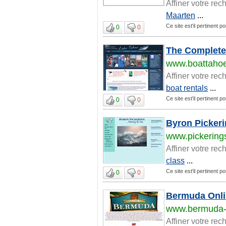
Affiner votre rec
Maarten
...
Ce site est'il pertinent 
0
0
The Complete
www.boattaho
Affiner votre rec
boat rentals
...
Ce site est'il pertinent 
0
0
Byron Pickeri
www.pickering
Affiner votre rec
class
...
Ce site est'il pertinent 
0
0
Bermuda Onli
www.bermuda-o
Affiner votre rec