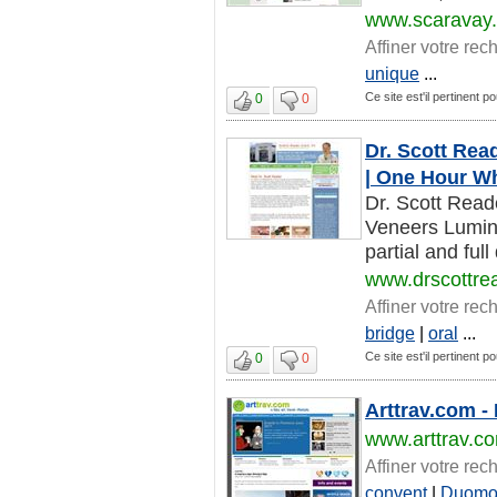
www.scaravay
Affiner votre rec
unique
...
Ce site est'il pertinent 
0
0
Dr. Scott Rea
| One Hour Wh
Dr. Scott Read
Veneers Lumine
partial and full
www.drscottre
Affiner votre rec
bridge
|
oral
...
Ce site est'il pertinent 
0
0
Arttrav.com - I
www.arttrav.c
Affiner votre rec
convent
|
Duom