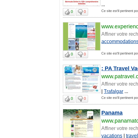
...
Ce site est'il pertinent 
0
0
www.experien
Affiner votre rec
accommodation
Ce site est'il pertinent 
0
0
: PA Travel V
www.patravel.
Affiner votre rec
|
Trafalgar
...
Ce site est'il pertinent 
0
0
Panama
www.panamato
Affiner votre rec
vacations
|
travel