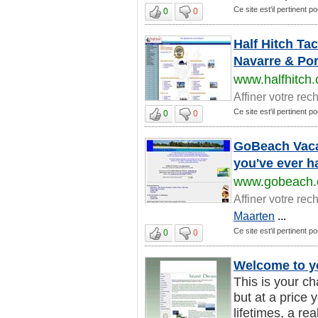
Ce site est'il pertinent 
0
0
Half Hitch Tac
Navarre & Port
www.halfhitch
Affiner votre rec
Ce site est'il pertinent 
0
0
GoBeach Vacat
you've
www.gobeach
Affiner votre rec
Maarten
...
Ce site est'il pertinent 
0
0
Welcome to y
This is your ch
but at a price y
lifetimes, a real