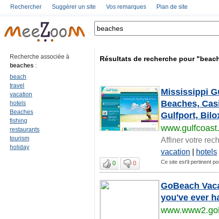
Rechercher
Suggérer un site
Vos remarques
Plan de site
Recherche associée à
Résultats de recherche pour "beac
beaches
:
beach
travel
Mississippi Gu
vacation
Beaches, Casin
hotels
Beaches
Gulfport, Bil
fishing
www.gulfcoast
restaurants
tourism
Affiner votre rec
holiday
vacation
|
hotels
Ce site est'il pertinent 
0
0
GoBeach Vacat
you've
www.www2.go