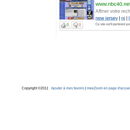
www.nbc40.ne
Affiner votre rec
new jersey
|
nj
|
Ce site est'il pertinent 
0
0
Copyright ©2011
Ajouter à mes favoris
|
meeZoom en page d'accuei