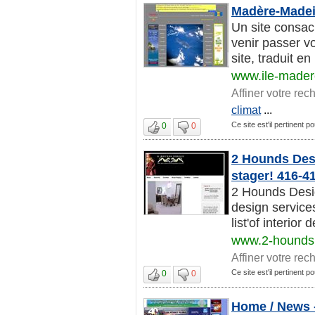
Madère-Madeir
Un site consac
venir passer v
site, traduit en
www.ile-made
Affiner votre rec
climat
...
Ce site est'il pertinent 
0
0
2 Hounds Desi
stager! 416-4
2 Hounds Desi
design service
list'of interior
www.2-hounds
Affiner votre rec
Ce site est'il pertinent 
0
0
Home / News 