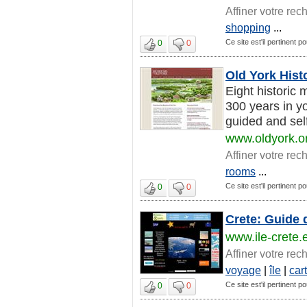
Affiner votre rec
shopping
...
Ce site est'il pertinent 
0
0
Old York Hist
Eight historic 
300 years in y
guided and self
www.oldyork.o
Affiner votre rec
rooms
...
Ce site est'il pertinent 
0
0
Crete: Guide 
www.ile-crete.
Affiner votre rec
voyage
|
île
|
car
Ce site est'il pertinent 
0
0