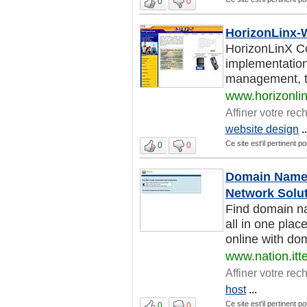
0
0
HorizonLinx-W
HorizonLinX Con
implementation
management, tr
www.horizonli
Affiner votre rec
website design
..
Ce site est'il pertinent p
0
0
Domain Names
Network Solu
Find domain na
all in one pla
online with dom
www.nation.itt
Affiner votre rec
host
...
Ce site est'il pertinent p
0
0