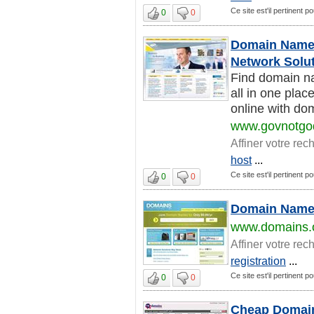
Ce site est'il pertinent p
0
0
Domain Names
Network Solu
Find domain na
all in one pla
online with dom
www.govnotgo
Affiner votre rec
host
...
Ce site est'il pertinent p
0
0
Domain Name 
www.domains.
Affiner votre rec
registration
...
Ce site est'il pertinent p
0
0
Cheap Domain