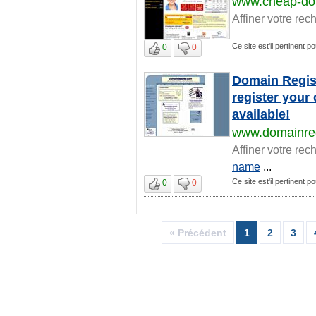
www.cheap-dom
Affiner votre rec
Ce site est'il pertinent p
0
0
Domain Regist
register your
available!
www.domainreg
Affiner votre rec
name
...
Ce site est'il pertinent p
0
0
« Précédent
1
2
3