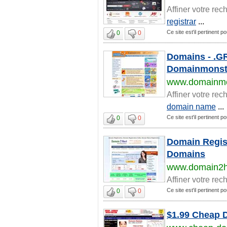
Affiner votre rec
registrar
...
Ce site est'il pertinent p
0
0
Domains - .G
Domainmonst
www.domainmo
Affiner votre rec
domain name
...
Ce site est'il pertinent p
0
0
Domain Regis
Domains
www.domain2h
Affiner votre rec
Ce site est'il pertinent p
0
0
$1.99 Cheap 