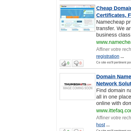
Cheap Domain
Certificates,
Namecheap pro
transfer. We a
business class 
www.nameche
Affiner votre rec
registration
...
Ce site est'il pertinent p
0
0
Domain Names
Network Solu
Find domain na
all in one pla
online with dom
www.ittefaq.c
Affiner votre rec
host
...
Ce site est'il pertinent p