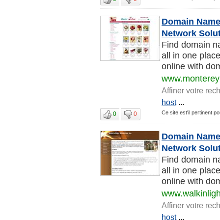
Domain Names
Network Solu
Find domain na
all in one pla
online with dom
www.monterey
Affiner votre rec
host
...
Ce site est'il pertinent p
0
0
Domain Names
Network Solu
Find domain na
all in one pla
online with dom
www.walkinligh
Affiner votre rec
host
...