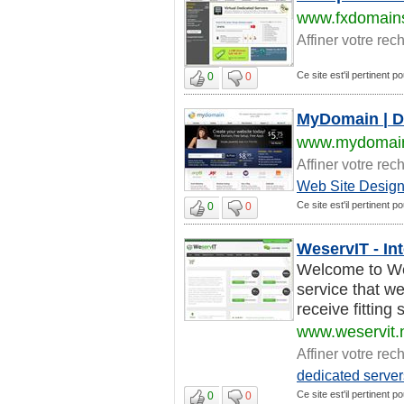
www.fxdomain
Affiner votre rec
Ce site est'il pertinent p
0
0
MyDomain | D
www.mydomai
Affiner votre rec
Web Site Desig
Ce site est'il pertinent p
0
0
WeservIT - In
Welcome to Wes
service that w
receive fitting 
www.weservit.
Affiner votre rec
dedicated server
Ce site est'il pertinent p
0
0