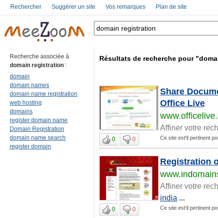
Rechercher
Suggérer un site
Vos remarques
Plan de site
Recherche associée à
Résultats de recherche pour "domai
domain registration
:
domain
domain names
Share Documen
domain name registration
Office Live
web hosting
domains
www.officelive
register domain name
Affiner votre rec
Domain Registration
domain name search
Ce site est'il pertinent p
0
0
register domain
Registration 
www.indomains
Affiner votre rec
india
...
Ce site est'il pertinent p
0
0