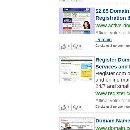
$2.85 Domain
Registration
www.active-d
Affiner votre rec
Domain
...
Ce site est'il pertinent p
0
0
Register Dom
Services and
Register.com o
and online mar
24/7 and small 
www.register.
Affiner votre rec
Ce site est'il pertinent p
0
0
Domain Name 
www.domain.