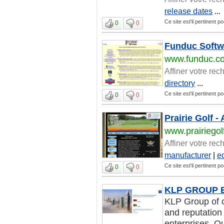
release dates
...
Ce site est'il pertinent p
0
0
Funduc Softw
www.funduc.c
Affiner votre rec
directory
...
Ce site est'il pertinent p
0
0
Prairie Golf -
www.prairiegol
Affiner votre rec
manufacturer
|
e
Ce site est'il pertinent p
0
0
KLP GROUP EM
KLP Group of 
and reputation
enterprises. Ou