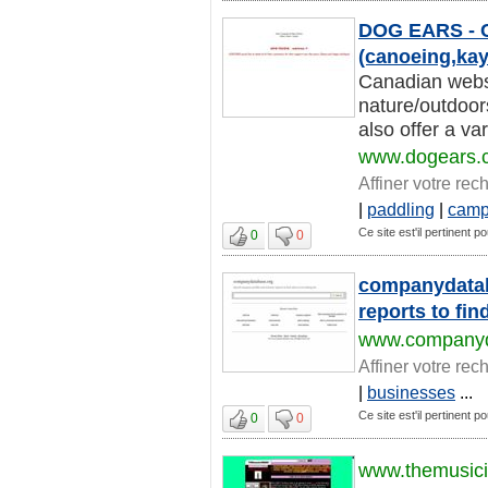
DOG EARS - C
(canoeing,kaya
Canadian websi
nature/outdoors
also offer a var
www.dogears.
Affiner votre rec
|
paddling
|
camp
Ce site est'il pertinent p
0
0
companydatab
reports to fin
www.companyd
Affiner votre rec
|
businesses
...
Ce site est'il pertinent p
0
0
www.themusic