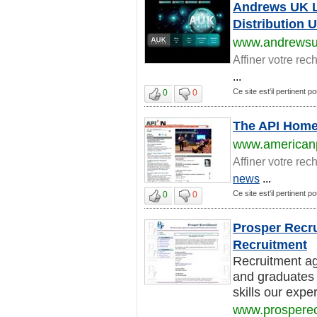
Andrews UK Li
Distribution
www.andrews
Affiner votre rec
...
Ce site est'il pertinent p
0
0
The API Homep
www.americanpr
Affiner votre rec
news
...
Ce site est'il pertinent p
0
0
Prosper Recru
Recruitment
Recruitment ag
and graduates 
skills our exper
www.prosperec