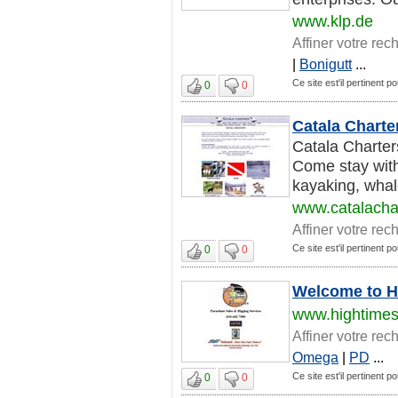
www.klp.de
Affiner votre rec
|
Bonigutt
...
Ce site est'il pertinent p
0
0
Catala Charte
Catala Charter
Come stay with
kayaking, whale
www.catalachar
Affiner votre rec
Ce site est'il pertinent p
0
0
Welcome to H
www.hightimes
Affiner votre rec
Omega
|
PD
...
Ce site est'il pertinent p
0
0