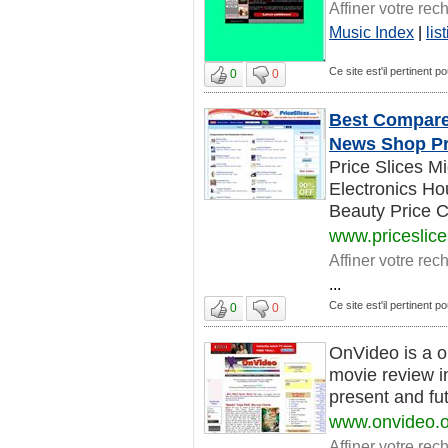
Affiner votre rec
Music Index
|
lis
Ce site est'il pertinent p
0
0
Best Compare
News Shop Pr
Price Slices M
Electronics H
Beauty Price C
www.priceslic
Affiner votre rec
...
Ce site est'il pertinent p
0
0
OnVideo is a o
movie review i
present and fut
www.onvideo.o
Affiner votre rec