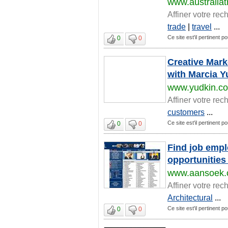
www.australia
Affiner votre rec
trade
|
travel
...
Ce site est'il pertinent p
0
0
Creative Mark
with Marcia Y
www.yudkin.c
Affiner votre rec
customers
...
Ce site est'il pertinent p
0
0
Find job empl
opportunities
www.aansoek
Affiner votre rec
Architectural
...
Ce site est'il pertinent p
0
0