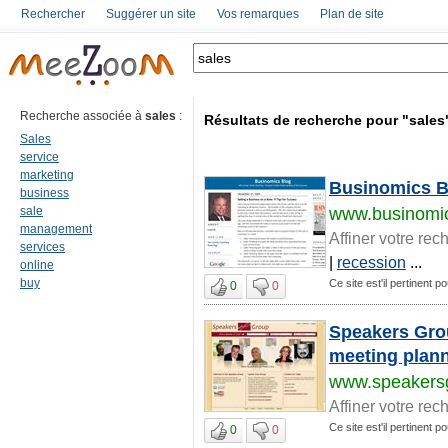
Rechercher
Suggérer un site
Vos remarques
Plan de site
Recherche associée à
sales
:
Résultats de recherche pour "sales
Sales
service
marketing
Businomics B
business
sale
www.businomi
management
Affiner votre rec
services
|
recession
...
online
buy
Ce site est'il pertinent p
0
0
Speakers Gro
meeting plann
www.speakers
Affiner votre rec
Ce site est'il pertinent p
0
0