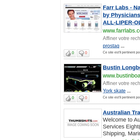
Farr Labs - N
by Physicians
ALL-LIPER-O
www.farrlabs.
Affiner votre rec
prostaq
...
Ce site est'il pertinent p
0
0
Bustin Longbo
www.bustinbo
Affiner votre rec
York skate
...
Ce site est'il pertinent p
0
0
Australian Tr
Welcome to Aus
Services Eight
Shipping, Marin