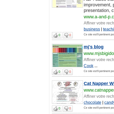
improvement, pe
presentation, cl
www.a-and-p.
Affiner votre rec
business
|
teach
Ce site est'il pertinent p
0
0
mj's blog
www.mjsbigido
Affiner votre rec
Cook
...
Ce site est'il pertinent p
0
0
Cat Napper W
www.catnappe
Affiner votre rec
chocolate
|
cand
Ce site est'il pertinent p
0
0