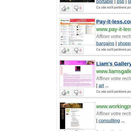
portable
|
psp
|
s
Ce site est'il pertinent p
0
0
Pay-it-less.c
www.pay-it-le
Affiner votre rec
bargains
|
shopp
Ce site est'il pertinent p
0
0
Liam's Galler
www.liamsgall
Affiner votre rec
|
art
...
Ce site est'il pertinent p
0
0
www.workingp
Affiner votre rec
|
consulting
...