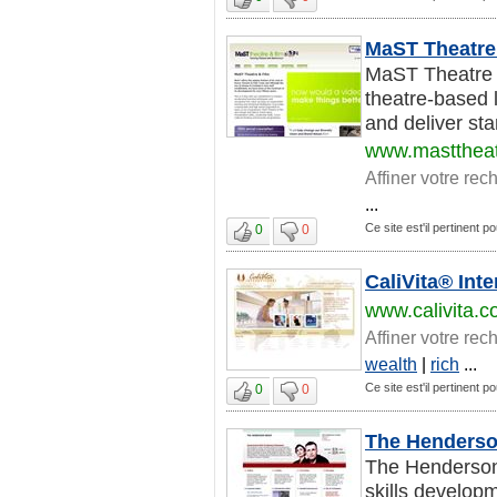
MaST Theatre
MaST Theatre &
theatre-based 
and deliver st
www.masttheat
Affiner votre rec
...
Ce site est'il pertinent p
0
0
CaliVita® Inte
www.calivita.
Affiner votre rec
wealth
|
rich
...
Ce site est'il pertinent p
0
0
The Henders
The Henderson 
skills develop