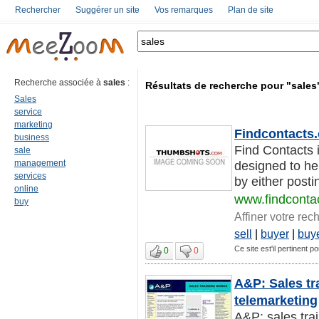
Rechercher
Suggérer un site
Vos remarques
Plan de site
Recherche associée à
sales
:
Résultats de recherche pour "sales
Sales
service
marketing
Findcontacts.
business
Find Contacts
sale
management
designed to hel
services
by either postin
online
www.findcontac
buy
Affiner votre rec
sell
|
buyer
|
buy
Ce site est'il pertinent p
0
0
A&P: Sales tr
telemarketing
A&P: sales trai