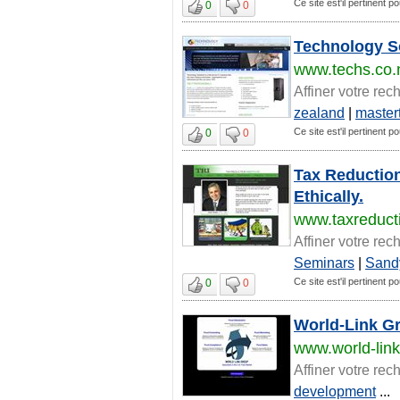
Ce site est'il pertinent p
0
0
Technology So
www.techs.co.
Affiner votre rec
zealand
|
master
Ce site est'il pertinent p
0
0
Tax Reduction
Ethically.
www.taxreducti
Affiner votre rec
Seminars
|
Sand
Ce site est'il pertinent p
0
0
World-Link Gr
www.world-lin
Affiner votre rec
development
...