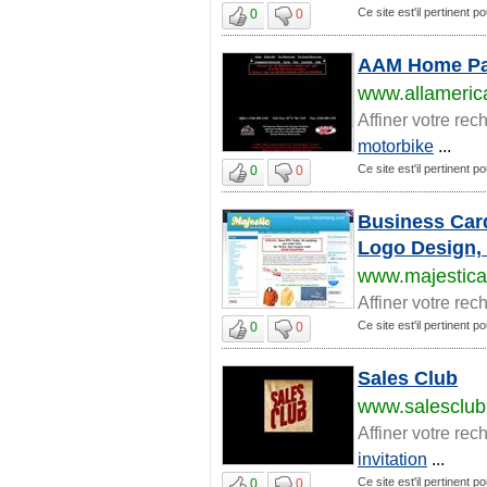
Ce site est'il pertinent p
0
0
AAM Home P
www.allameric
Affiner votre rec
motorbike
...
Ce site est'il pertinent p
0
0
Business Card
Logo Design, 
www.majestica
Affiner votre rec
Ce site est'il pertinent p
0
0
Sales Club
www.salesclu
Affiner votre rec
invitation
...
Ce site est'il pertinent p
0
0