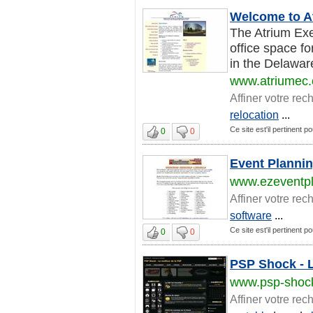
Welcome to A
The Atrium Exe
office space fo
in the Delaware
www.atriumec
Affiner votre rec
relocation
...
Ce site est'il pertinent p
0
0
Event Plannin
www.ezeventp
Affiner votre rec
software
...
Ce site est'il pertinent p
0
0
PSP Shock - L
www.psp-shock
Affiner votre rec