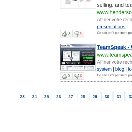
selling, and t
www.henderso
Affiner votre rec
presentations
...
Ce site est'il pertinent p
0
0
TeamSpeak -
www.teamspe
Affiner votre rec
system
|
blog
|
f
Ce site est'il pertinent p
0
0
23
24
25
26
27
28
29
30
31
3