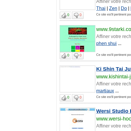
Affiner votre rec
Thai
|
Zen
|
Do
|
Ce site est'il pertinent po
0
0
www.9starki.c
Affiner votre rec
phen shui
...
Ce site est'il pertinent po
0
0
Ki Shin Tai Ju
www.kishintai-
Affiner votre rec
martiaux
...
Ce site est'il pertinent po
0
0
Wersi Studio
www.wersi-hoc
Affiner votre rec