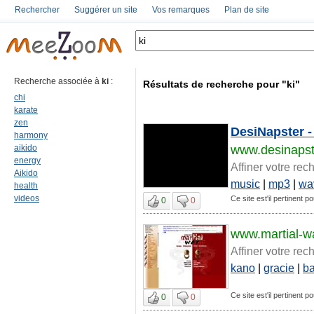
Rechercher
Suggérer un site
Vos remarques
Plan de site
Recherche associée à
ki
:
Résultats de recherche pour "ki"
chi
karate
zen
DesiNapster -
harmony
aikido
www.desinaps
energy
Affiner votre rec
Aikido
music
|
mp3
|
wa
health
videos
Ce site est'il pertinent po
0
0
www.martial-w
Affiner votre rec
kano
|
gracie
|
b
Ce site est'il pertinent po
0
0