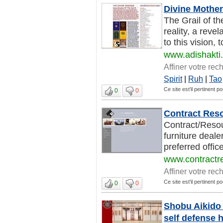
Divine Mother
The Grail of th
reality, a reve
to this vision, t
www.adishakti
Affiner votre rec
Spirit
|
Ruh
|
Tao
Ce site est'il pertinent po
0
0
Contract Reso
Contract/Resou
furniture deale
preferred office
www.contractr
Affiner votre rec
Ce site est'il pertinent po
0
0
Shobu Aikido 
self defense 