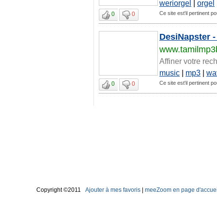
weriorgel
|
orgel
Ce site est'il pertinent po
0
0
DesiNapster -
www.tamilmp3b
Affiner votre rec
music
|
mp3
|
wa
Ce site est'il pertinent po
0
0
Copyright ©2011
Ajouter à mes favoris
|
meeZoom en page d'accuei