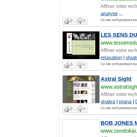
Affiner votre rec
analyse
...
Ce site est'il pertinent po
0
0
LES SENS DU
www.lessensd
Affiner votre rec
relaxation
|
shiat
Ce site est'il pertinent po
0
0
Astral Sight
www.astralsig
Affiner votre rec
shakra
|
prana
|
Ce site est'il pertinent po
0
0
BOB JONES 
www.zendokai