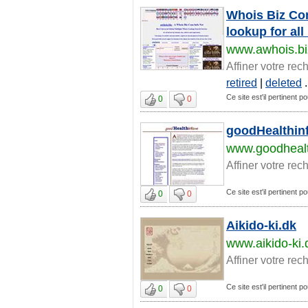
Whois Biz Com
lookup for all
www.awhois.bi
Affiner votre rec
retired
|
deleted
.
Ce site est'il pertinent po
0
0
goodHealthinf
www.goodhealt
Affiner votre rec
Ce site est'il pertinent po
0
0
Aikido-ki.dk
www.aikido-ki.
Affiner votre rec
Ce site est'il pertinent po
0
0