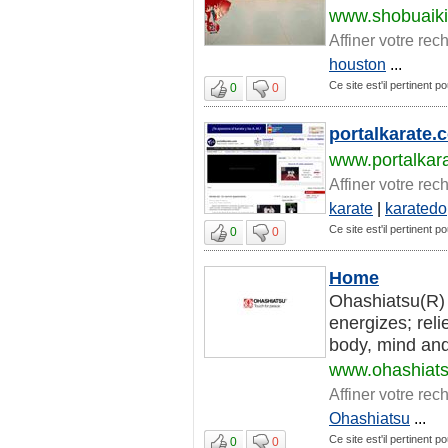
www.shobuaik
Affiner votre rec
houston
...
Ce site est'il pertinent po
0
0
portalkarate.c
www.portalkar
Affiner votre rec
karate
|
karatedo
Ce site est'il pertinent po
0
0
Home
Ohashiatsu(R) 
energizes; reli
body, mind and 
www.ohashiats
Affiner votre rec
Ohashiatsu
...
Ce site est'il pertinent po
0
0