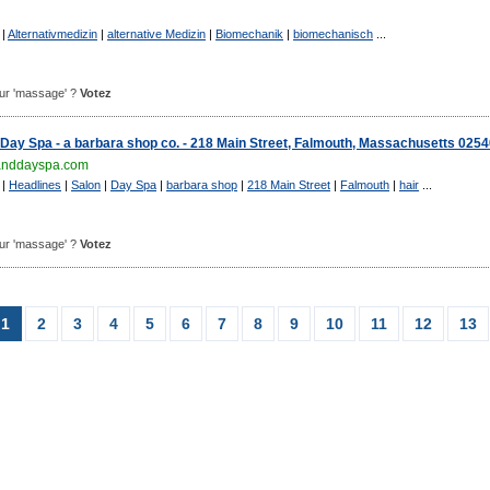
|
Alternativmedizin
|
alternative Medizin
|
Biomechanik
|
biomechanisch
...
pour 'massage' ?
Votez
Day Spa - a barbara shop co. - 218 Main Street, Falmouth, Massachusetts 025
anddayspa.com
|
Headlines
|
Salon
|
Day Spa
|
barbara shop
|
218 Main Street
|
Falmouth
|
hair
...
pour 'massage' ?
Votez
1
2
3
4
5
6
7
8
9
10
11
12
13