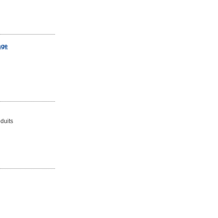
age
duits