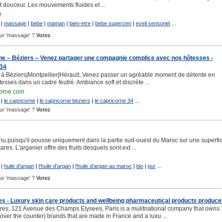
t douceur. Les mouvements fluides et ...
r
|
massage
|
bebe
|
maman
|
bien-etre
|
bebe superzen
|
eveil sensoriel
...
pour 'massage' ?
Votez
ne – Béziers – Venez partager une compagnie complice avec nos hôtesses -
 34
 à Béziers|Montpellier|Hérault, Venez passer un agréable moment de détente en
sses dans un cadre feutré. Ambiance soft et discrète ...
corne.com
|
le capricorne
|
le capricorne beziers
|
le capricorne 34
...
pour 'massage' ?
Votez
nu puisqu'il pousse uniquement dans la partie sud-ouest du Maroc sur une superfi
es. L'arganier offre des fruits desquels sont ext ...
|
huile d'argan
|
l'huile d'argan
|
l'huile d'argan au maroc
|
bio
|
pur
...
pour 'massage' ?
Votez
es - Luxury skin care products and wellbeing pharmaceutical products produce
es, 121 Avenue des Champs Elysees, Paris is a mulitnational company that owns
ver the counter) brands that are made in France and a luxu ...