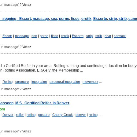
pour 'massage' ?
Votez
øgning - Escort, massage, sex, porno, fisse, erotik, Escorte, strip, strib, cam
|
Escort
|
massage
|
sex
|
porno
|
fisse
|
erotik
|
Escorte
|
strip
|
strib
|
chat
|
camsex
...
pour 'massage' ?
Votez
 a Certified Rolfer in your area. Rolfing training and continuing education for bod
an Rolfing Association, ERA e.V, the Membership ...
|
Rolfing
|
structure
|
integration
|
structural integration
|
movement
...
pour 'massage' ?
Votez
Sassoon, M.S., Certified Rolfer, in Denver
com
|
Denver
|
rolfer
|
rolfing
|
posture
|
Cherry Creek
|
denver
|
rolfing
...
pour 'massage' ?
Votez