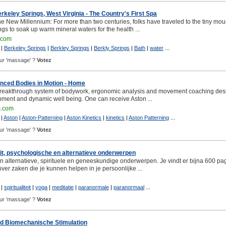
erkeley Springs, West Virginia - The Country's First Spa
he New Millennium: For more than two centuries, folks have traveled to the tiny mou
gs to soak up warm mineral waters for the health ...
.com
|
Berkeley Springs
|
Berkley Springs
|
Berkly Springs
|
Bath
|
water
...
pour 'massage' ?
Votez
anced Bodies in Motion - Home
 breakthrough system of bodywork, ergonomic analysis and movement coaching de
gnment and dynamic well being. One can receive Aston ...
s.com
|
Aston
|
Aston-Patterning
|
Aston Kinetics
|
kinetics
|
Aston Patterning
...
pour 'massage' ?
Votez
teit, psychologische en alternatieve onderwerpen
n alternatieve, spirituele en geneeskundige onderwerpen. Je vindt er bijna 600 pa
ver zaken die je kunnen helpen in je persoonlijke ...
|
spiritualiteit
|
yoga
|
meditatie
|
paranormale
|
paranormaal
...
pour 'massage' ?
Votez
d Biomechanische Stimulation