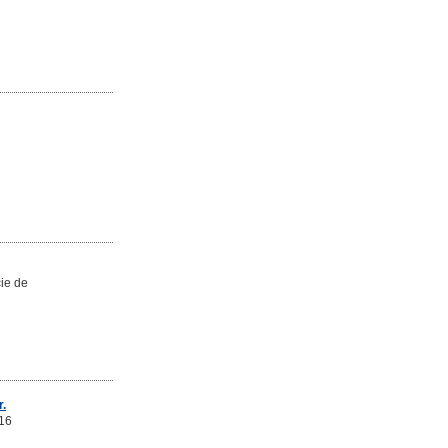
cie de
r.
 16