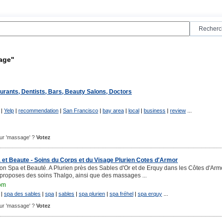
age"
rants, Dentists, Bars, Beauty Salons, Doctors
|
Yelp
|
recommendation
|
San Francisco
|
bay area
|
local
|
business
|
review
...
pour 'massage' ?
Votez
 et Beaute - Soins du Corps et du Visage Plurien Cotes d'Armor
n Spa et Beauté. A Plurien près des Sables d'Or et de Erquy dans les Côtes d'Arm
proposes des soins Thalgo, ainsi que des massages ...
om
|
spa des sables
|
spa
|
sables
|
spa plurien
|
spa fréhel
|
spa erquy
...
pour 'massage' ?
Votez