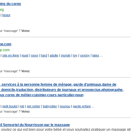
oins du corps
org
|
beaut
pour 'massage' ?
Votez
op.com
op.com
|
site en ligne
|
jouet
|
sexe
|
hard
|
adulte
|
monde
|
toy
|
sextoy
|
latex
...
pour 'massage' ?
Votez
nt ,services à la personne,femme de ménage, garde d'animaux,dame de
 domicile,traduction, distributeurs de journaux et prospectus,photographe,
us corps de métier,cuisinier,cours particulier,noun
|
petit boulot
|
job
|
pet setter
|
babysitter
|
nounou
|
garde enfant
...
pour 'massage' ?
Votez
il Sensoriel du Nourrisson par le massage
oulez ce qui est bien pour votre bébé et vous souhaitez pratiquer un massage str