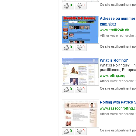
Ce site est'il pertinent 
0
0
Adresse og nummer - s
campiger
www.erotik24h.dk
Affiner votre recherche :
Ce site est'il pertinent 
0
0
What is Rolfing?
What is Rolfing®? Find
practitioners, Europe
www.rolfing.org
Affiner votre recherche :
Ce site est'il pertinent 
0
0
Rolfing with Patrick 
www.sassoonrolfing.
Affiner votre recherche :
Ce site est'il pertinent 
0
0