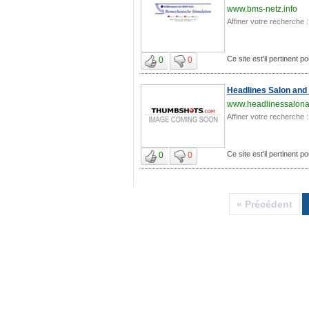
www.bms-netz.info
Affiner votre recherche :
Ce site est'il pertinent 
0
0
Headlines Salon and 
www.headlinessalon
Affiner votre recherche :
Ce site est'il pertinent 
0
0
« Précédent