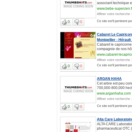
associant technique e
www.bebe-superzen.f
Affiner votre recherche :
Ce site est'il pertinent 
0
0
Cabaret Le Capricor
Montpellier - Hérault
Cabaret le capricorne
compagnie de nos hôte
www.cabaret-lecapri
Affiner votre recherche :
Ce site est'il pertinent 
0
0
ARGAN HAHA
Cet arbre est peu con
700,000-800,000 hectar
www.arganhaha.com
Affiner votre recherche :
Ce site est'il pertinent 
0
0
Alta Care Laboratoir
ALTA CARE Laboratoir
pharmaceutical OTC (o