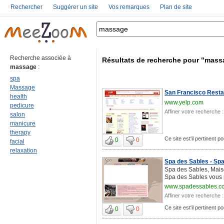
Rechercher
Suggérer un site
Vos remarques
Plan de site
Recherche associée à
Résultats de recherche pour "mass
massage
:
spa
Massage
San Francisco Restau
health
www.yelp.com
pedicure
Affiner votre recherche :
salon
manicure
therapy
Ce site est'il pertinent 
0
0
facial
relaxation
Spa des Sables - Spa
Spa des Sables, Maiso
Spa des Sables vous 
www.spadessables.c
Affiner votre recherche :
Ce site est'il pertinent 
0
0