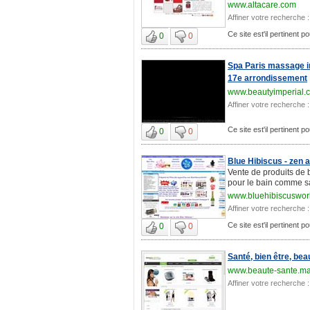
www.altacare.com
Affiner votre recherche :
Ce site est'il pertinent 
0
0
Spa Paris massage i
17e arrondissement
www.beautyimperial.
Affiner votre recherche :
Ce site est'il pertinent 
0
0
Blue Hibiscus - zen 
Vente de produits de 
pour le bain comme s
www.bluehibiscuswor
Affiner votre recherche :
Ce site est'il pertinent 
0
0
Santé, bien être, bea
www.beaute-sante.m
Affiner votre recherche :