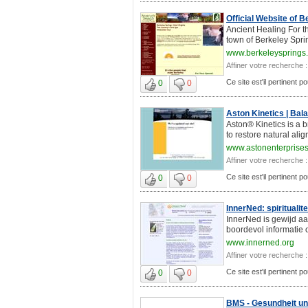
Official Website of B
Ancient Healing For t
town of Berkeley Sprin
www.berkeleysprings
Affiner votre recherche :
Ce site est'il pertinent 
0
0
Aston Kinetics | Bal
Aston® Kinetics is a
to restore natural ali
www.astonenterprise
Affiner votre recherche :
Ce site est'il pertinent 
0
0
InnerNed: spirituali
InnerNed is gewijd aa
boordevol informatie o
www.innerned.org
Affiner votre recherche :
Ce site est'il pertinent 
0
0
BMS - Gesundheit un