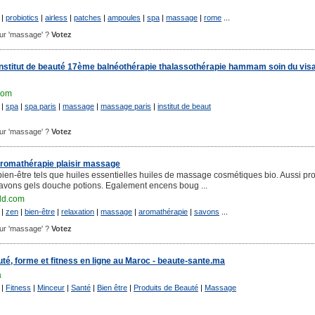
|
probiotics
|
airless
|
patches
|
ampoules
|
spa
|
massage
|
rome
...
pour 'massage' ?
Votez
nstitut de beauté 17ème balnéothérapie thalassothérapie hammam soin du vis
com
|
spa
|
spa paris
|
massage
|
massage paris
|
institut de beaut
pour 'massage' ?
Votez
aromathérapie plaisir massage
bien-être tels que huiles essentielles huiles de massage cosmétiques bio. Aussi pro
avons gels douche potions. Egalement encens boug ...
ld.com
|
zen
|
bien-être
|
relaxation
|
massage
|
aromathérapie
|
savons
...
pour 'massage' ?
Votez
uté, forme et fitness en ligne au Maroc - beaute-sante.ma
a
|
Fitness
|
Minceur
|
Santé
|
Bien être
|
Produits de Beauté
|
Massage