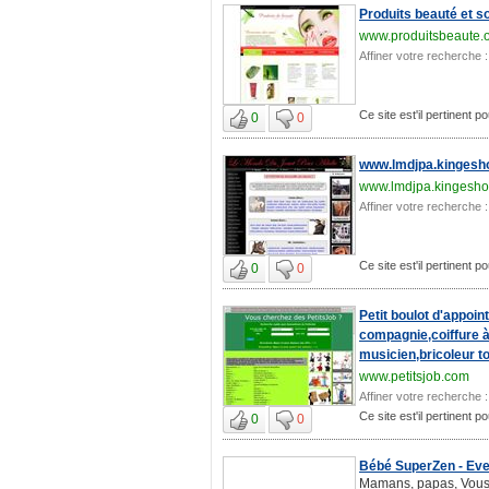
Produits beauté et s
www.produitsbeaute.
Affiner votre recherche :
Ce site est'il pertinent 
0
0
www.lmdjpa.kingesh
www.lmdjpa.kingesh
Affiner votre recherche :
Ce site est'il pertinent 
0
0
Petit boulot d'appoi
compagnie,coiffure à
musicien,bricoleur to
www.petitsjob.com
Affiner votre recherche :
Ce site est'il pertinent 
0
0
Bébé SuperZen - Eve
Mamans, papas, Vous v