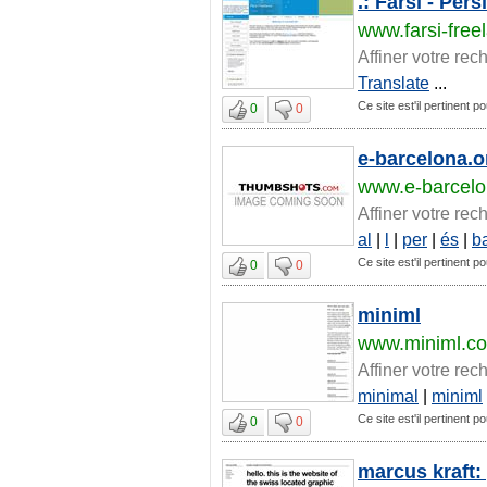
.: Farsi - Per
www.farsi-fre
Affiner votre rec
Translate
...
Ce site est'il pertinent po
0
0
e-barcelona.o
www.e-barcelo
Affiner votre rec
al
|
l
|
per
|
és
|
b
Ce site est'il pertinent po
0
0
miniml
www.miniml.c
Affiner votre rec
minimal
|
miniml
Ce site est'il pertinent po
0
0
marcus kraft: 