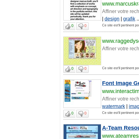
www.marcuskra
Affiner votre rec
|
design
|
grafik
..
Ce site est'il pertinent po
0
0
www.raggedys
Affiner votre rec
Ce site est'il pertinent po
0
0
Font Image Ge
www.interacti
Affiner votre rec
watermark
|
ima
Ce site est'il pertinent po
0
0
A-Team Reso
www.ateamreso