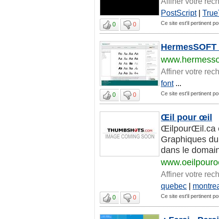
Affiner votre rec
PostScript
|
True
Ce site est'il pertinent po
0
0
HermesSOFT | C
www.hermesso
Affiner votre rec
font
...
Ce site est'il pertinent po
0
0
Œil pour œil
ŒilpourŒil.ca 
Graphiques du 
dans le domain
www.oeilpouroe
Affiner votre rec
quebec
|
montre
Ce site est'il pertinent po
0
0