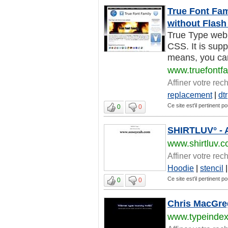
True Font Fam
without Flash
True Type web 
CSS. It is supp
means, you can
www.truefontf
Affiner votre rec
replacement
|
dtr
Ce site est'il pertinent po
0
0
SHIRTLUV° - A 
www.shirtluv.
Affiner votre rec
Hoodie
|
stencil
Ce site est'il pertinent po
0
0
Chris MacGreg
www.typeinde