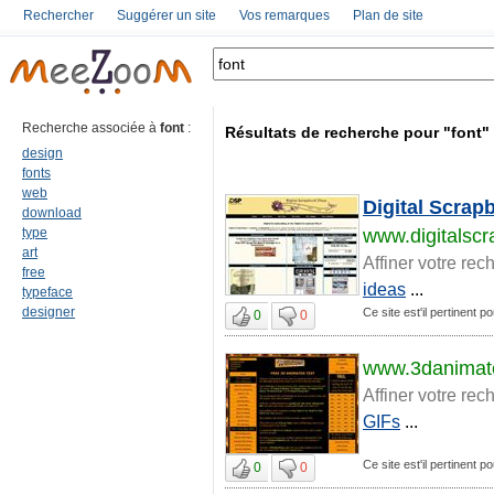
Rechercher
Suggérer un site
Vos remarques
Plan de site
Recherche associée à
font
:
Résultats de recherche pour "font"
design
fonts
web
Digital Scrap
download
type
www.digitalsc
art
Affiner votre rec
free
ideas
...
typeface
designer
Ce site est'il pertinent po
0
0
www.3danimat
Affiner votre rec
GIFs
...
Ce site est'il pertinent po
0
0