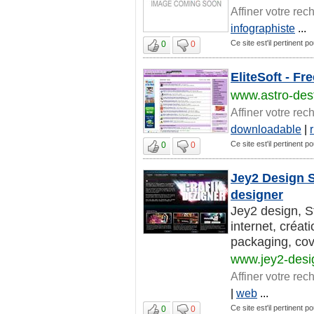
Affiner votre rec
infographiste
...
Ce site est'il pertinent po
0
0
EliteSoft - F
www.astro-dest
Affiner votre rec
downloadable
|
Ce site est'il pertinent po
0
0
Jey2 Design S
designer
Jey2 design, St
internet, créat
packaging, cove
www.jey2-des
Affiner votre rec
|
web
...
Ce site est'il pertinent po
0
0