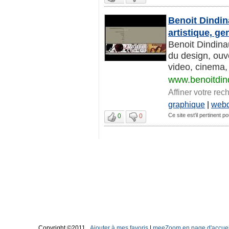
Benoit Dindin
artistique, ge
Benoit Dindina
du design, ouv
video, cinema, 
www.benoitdin
Affiner votre rec
graphique
|
webd
Ce site est'il pertinent po
0
0
Copyright ©2011
Ajouter à mes favoris
|
meeZoom en page d'accuei