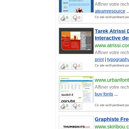
Affiner votre rec
ateamresource
..
Ce site est'il pertinent po
0
0
Tarek Atrissi 
Interactive d
www.atrissi.c
Affiner votre rec
print
|
typograph
Ce site est'il pertinent po
0
0
www.urbanfon
Affiner votre rec
buy fonts
...
Ce site est'il pertinent po
0
0
Graphiste Fre
www.skiribou.