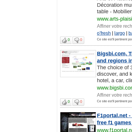
Décoration mur
table - Mobilier 
www.arts-plaisi
Affiner votre rec
o'fresh
|
largo
|
b
Ce site est'il pertinent po
0
0
Bigsbi.com, T
and regions i
The choice of 
discover, and k
hotel, a car, cl
www.bigsbi.c
Affiner votre rec
Ce site est'il pertinent po
0
0
F1portal.net 
free f1 games
www.f1portal.n