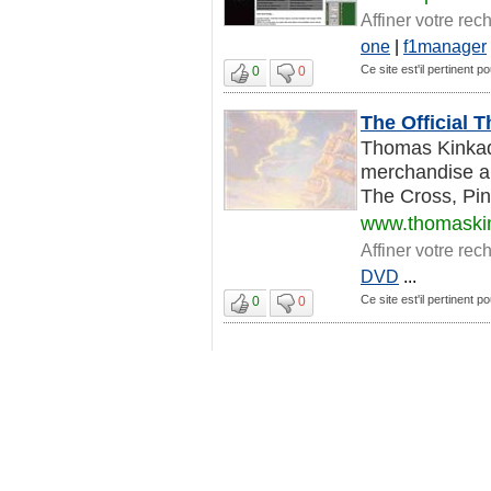
Affiner votre rec
one
|
f1manager
Ce site est'il pertinent po
0
0
The Official
Thomas Kinkade
merchandise an
The Cross, Pin
www.thomaski
Affiner votre rec
DVD
...
Ce site est'il pertinent po
0
0