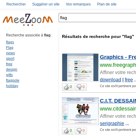
Rechercher
Suggérer un site
Vos remarques
Plan de site
Recherche associée à
flag
:
Résultats de recherche pour "flag"
flags
Flag
news
Graphics - Fr
sport
free
www.freegraph
design
Affiner votre rec
gifts
download
|
free
.
flagpole
holiday
Ce site est'il pertinent po
0
0
C.I.T. DESSAI
www.citdessai
Affiner votre rec
serigraphie
...
Ce site est'il pertinent po
0
0