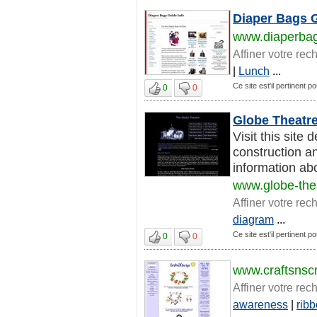
Diaper Bags G
www.diaperbag
Affiner votre rec
|
Lunch
...
Ce site est'il pertinent po
0
0
Globe Theatr
Visit this site
construction a
information abo
www.globe-thea
Affiner votre rec
diagram
...
Ce site est'il pertinent po
0
0
www.craftsnsc
Affiner votre rec
awareness
|
rib