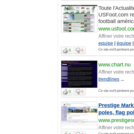
Toute l'Actual
USFoot.com reg
football améric
www.usfoot.c
Affiner votre rec
equipe
|
équipe
Ce site est'il pertinent po
0
0
www.chart.nu
Affiner votre rec
trendlines
...
Ce site est'il pertinent po
0
0
Prestige Mark
poles, flag p
www.prestiges
Affiner votre rec
Ce site est'il pertinent po