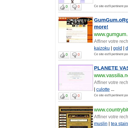
Ce site est'il pertinent po
0
0
GumGum.oRg :
more!
www.gumgum.
Affiner votre rec
kaizoku
|
gold
|
d
Ce site est'il pertinent po
0
0
PLANETE VAS
www.vassilia.n
Affiner votre rec
|
culotte
...
Ce site est'il pertinent po
0
0
www.countrybi
Affiner votre rec
muslin
|
tea stai