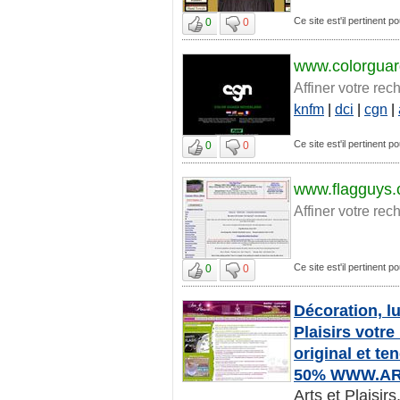
Ce site est'il pertinent po
0
0
www.colorguar
Affiner votre rec
knfm
|
dci
|
cgn
|
Ce site est'il pertinent po
0
0
www.flagguys
Affiner votre rec
Ce site est'il pertinent po
0
0
Décoration, l
Plaisirs votre
original et te
50% WWW.AR
Arts et Plaisir