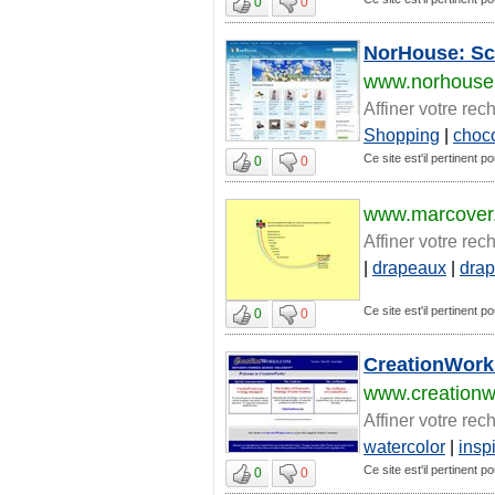
0
0
NorHouse: Sca
www.norhouse
Affiner votre rec
Shopping
|
choc
Ce site est'il pertinent po
0
0
www.marcover
Affiner votre rec
|
drapeaux
|
dra
Ce site est'il pertinent po
0
0
CreationWorks
www.creation
Affiner votre rec
watercolor
|
insp
Ce site est'il pertinent po
0
0