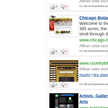
Affiner votre rec
Ce site est'il pertinent po
0
0
Chicago Bota
Welcome to th
385 acres, the
stroll through d
www.chicago-b
Affiner votre rec
Ce site est'il pertinent po
0
0
www.countrybi
Affiner votre rec
muslin
|
tea stai
Ce site est'il pertinent po
0
0
Artists, Gall
Arts
www.berkshirev