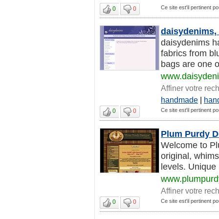
Ce site est'il pertinent po
0
0
daisydenims,
daisydenims h
fabrics from b
bags are one of
www.daisyden
Affiner votre rec
handmade
|
han
Ce site est'il pertinent po
0
0
Plum Purdy D
Welcome to Plu
original, whims
levels. Unique p
www.plumpurd
Affiner votre rec
Ce site est'il pertinent po
0
0