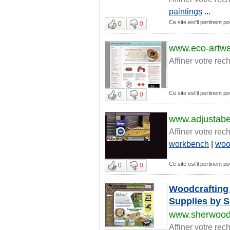
paintings
...
Ce site est'il pertinent po
0
0
www.eco-artw
Affiner votre rec
Ce site est'il pertinent po
0
0
www.adjustab
Affiner votre rec
workbench
|
wo
Ce site est'il pertinent po
0
0
Woodcrafting 
Supplies by 
www.sherwood
Affiner votre rec