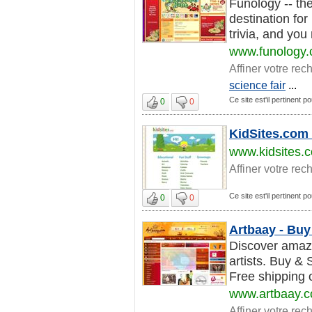
Funology -- th
destination for
trivia, and you
www.funology
Affiner votre rec
science fair
...
Ce site est'il pertinent po
0
0
KidSites.com 
www.kidsites.
Affiner votre rec
Ce site est'il pertinent po
0
0
Artbaay - Buy 
Discover amazin
artists. Buy & S
Free shipping 
www.artbaay.
Affiner votre rec