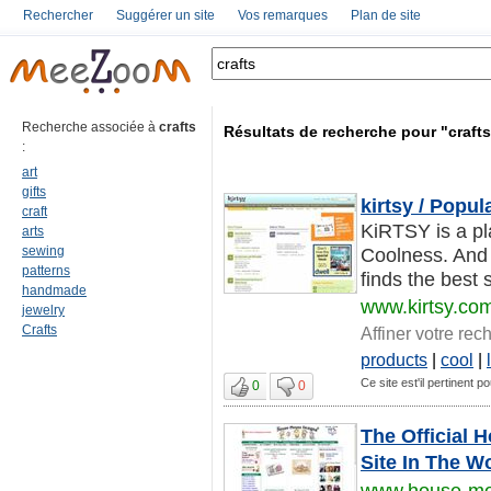
Rechercher
Suggérer un site
Vos remarques
Plan de site
Recherche associée à
crafts
Résultats de recherche pour "craft
:
art
gifts
kirtsy / Popul
craft
KiRTSY is a pla
arts
sewing
Coolness. And 
patterns
finds the best st
handmade
www.kirtsy.co
jewelry
Crafts
Affiner votre rec
products
|
cool
|
Ce site est'il pertinent po
0
0
The Official 
Site In The W
www.house-m