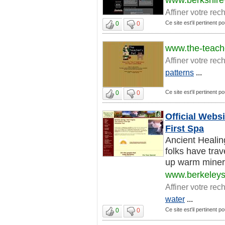
Affiner votre rec
Ce site est'il pertinent po
0
0
www.the-teach
Affiner votre rec
patterns
...
Ce site est'il pertinent po
0
0
Official Websi
First Spa
Ancient Healin
folks have trav
up warm mineral
www.berkeleys
Affiner votre rec
water
...
Ce site est'il pertinent po
0
0