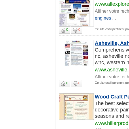
www.allexplor
Affiner votre rec
engines
...
Ce site est'il pertinent po
0
0
Asheville, As
Comprehensive 
nc, asheville n
wnc, western no
www.asheville
Affiner votre rec
Ce site est'il pertinent po
0
0
Wood Craft Pa
The best selec
decorative pain
seasons and re
www.hillerpro