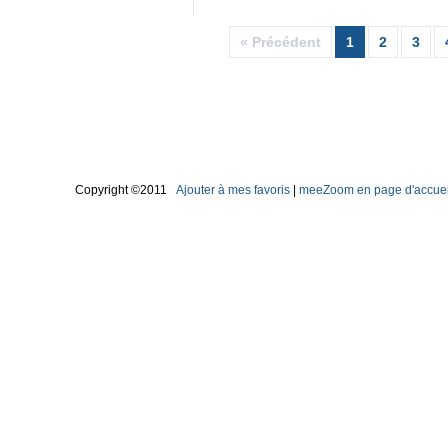
« Précédent
1
2
3
Copyright ©2011
Ajouter à mes favoris
|
meeZoom en page d'accuei