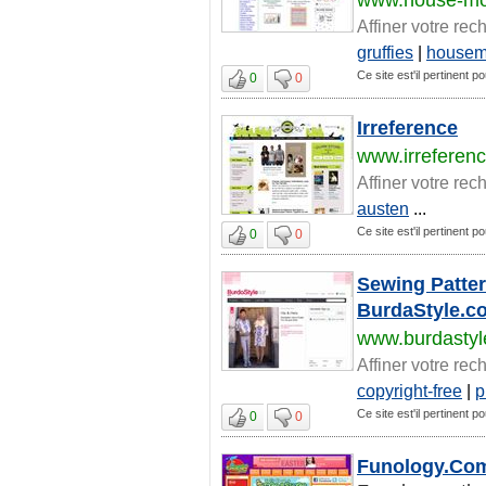
Affiner votre rec
gruffies
|
house
Ce site est'il pertinent po
0
0
Irreference
www.irreferen
Affiner votre rec
austen
...
Ce site est'il pertinent po
0
0
Sewing Patter
BurdaStyle.c
www.burdasty
Affiner votre rec
copyright-free
|
p
Ce site est'il pertinent po
0
0
Funology.Com