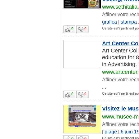
www.sethitalia.
Affiner votre rec
grafica
|
stampa
.
Ce site est'il pertinent po
0
0
Art Center Co
Art Center Coll
education for 
in Advertising,
www.artcenter
Affiner votre rec
...
Ce site est'il pertinent po
0
0
Visitez le M
www.musee-me
Affiner votre rec
|
plage
|
6 juin 1
Ce site est'il pertinent po
0
0