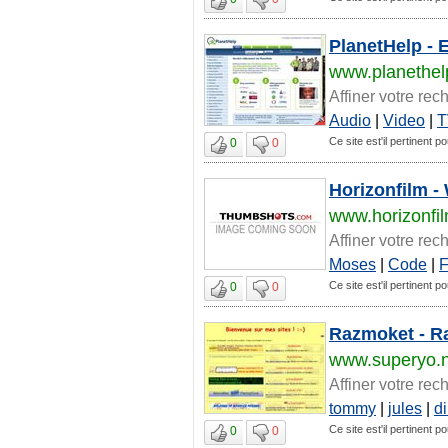
PlanetHelp - 
www.planethel
Affiner votre rec
Audio
|
Video
|
T
Ce site est'il pertinent po
0
0
Horizonfilm - 
www.horizonfi
Affiner votre rec
Moses
|
Code
|
F
Ce site est'il pertinent po
0
0
Razmoket - R
www.superyo.n
Affiner votre rec
tommy
|
jules
|
di
Ce site est'il pertinent po
0
0