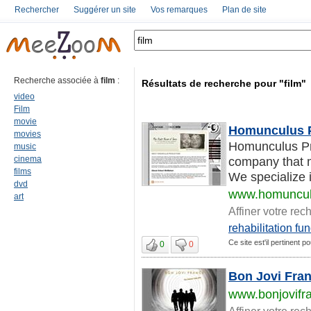
Rechercher
Suggérer un site
Vos remarques
Plan de site
Recherche associée à
film
:
Résultats de recherche pour "film"
video
Film
movie
Homunculus P
movies
Homunculus Pro
music
cinema
company that m
films
We specialize 
dvd
www.homuncul
art
Affiner votre rec
rehabilitation fu
Ce site est'il pertinent po
0
0
Bon Jovi Fra
www.bonjovifr
Affiner votre rec