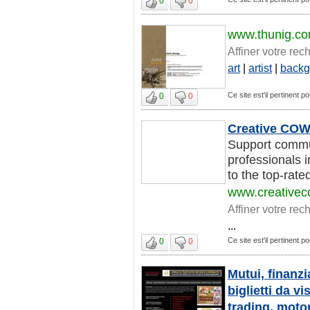
0
0
www.thunig.c
Affiner votre rec
art
|
artist
|
backg
Ce site est'il pertinent po
0
0
Creative COW
Support commun
professionals 
to the top-rate
www.creativec
Affiner votre rec
...
Ce site est'il pertinent po
0
0
Mutui, finanzi
biglietti da vi
trading, motor