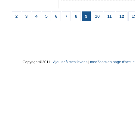
2
3
4
5
6
7
8
9
10
11
12
1
Copyright ©2011
Ajouter à mes favoris
|
meeZoom en page d'accuei