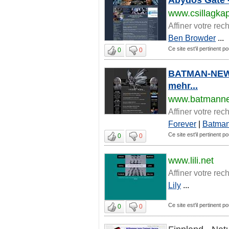
www.csillagka
Affiner votre rec
Ben Browder
...
Ce site est'il pertinent po
0
0
BATMAN-NEWS 
mehr...
www.batmann
Affiner votre rec
Forever
|
Batma
Ce site est'il pertinent po
0
0
www.lili.net
Affiner votre rec
Lily
...
Ce site est'il pertinent po
0
0