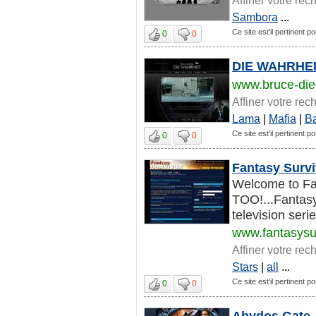
Sambora
...
Ce site est'il pertinent po
0
0
DIE WAHRHEI
www.bruce-die
Affiner votre rec
Lama
|
Mafia
|
B
Ce site est'il pertinent po
0
0
Fantasy Survi
Welcome to Fan
TOO!...Fantasy
television seri
www.fantasysur
Affiner votre rec
Stars
|
all
...
Ce site est'il pertinent po
0
0
Abydos Gate -