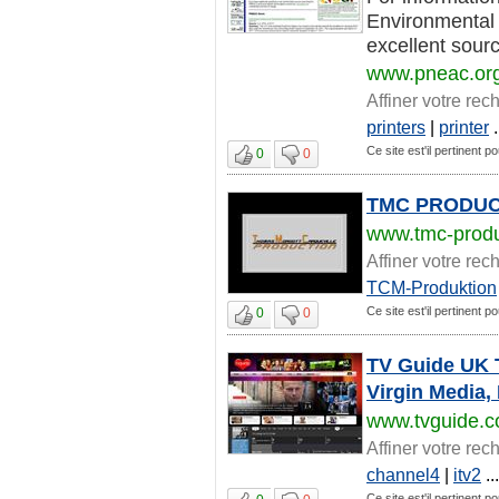
Environmental 
excellent sourc
www.pneac.or
Affiner votre rec
printers
|
printer
.
Ce site est'il pertinent po
0
0
TMC PRODUC
www.tmc-produ
Affiner votre rec
TCM-Produktion
Ce site est'il pertinent po
0
0
TV Guide UK T
Virgin Media,
www.tvguide.c
Affiner votre rec
channel4
|
itv2
...
Ce site est'il pertinent po