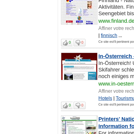
Finnland - Nat
Aktivitäten. F
Seengebiet bis
www.finland.d
Affiner votre rec
|
finnisch
...
Ce site est'il pertinent po
0
0
In-Österreich
In-Österreich!
Skifahrer schl
noch einiges m
www.in-oester
Affiner votre rec
Hotels
|
Tourism
Ce site est'il pertinent po
0
0
Printers' Nat
Information fo
For information