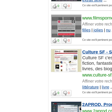
Ce site est'il pertinent po
0
0
www.filmsporno
Affiner votre rec
filles
|
jolies
|
nu
.
Ce site est'il pertinent po
0
0
Culture SF - S
Culture SF c'est
fiction, fantas
livres, des biog
www.culture-s
Affiner votre rec
littérature
|
livre
..
Ce site est'il pertinent po
0
0
2APROD, Prod
www.2aprod.c