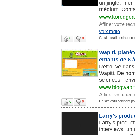
un jingle, line
médium. Contac
www.koredgea
Affiner votre rec
voix radio
...
Ce site est'il pertinent po
0
0
Wapiti, planè
enfants de 8 à
Retrouve dans 
Wapiti. De nomb
sciences, l'env
www.blogwapit
Affiner votre rec
Ce site est'il pertinent po
0
0
Larry's produ
Larry's produc
interviews, un 