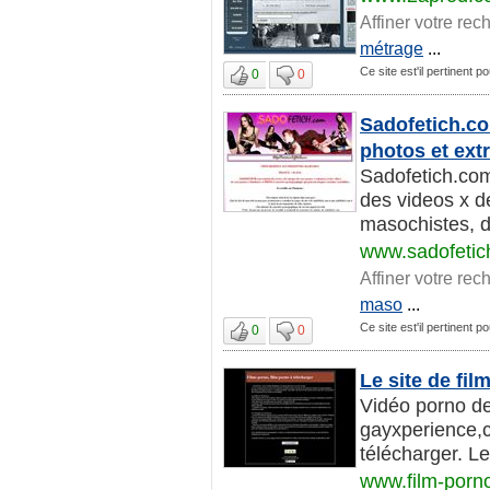
Affiner votre rec
métrage
...
Ce site est'il pertinent po
0
0
Sadofetich.co
photos et extr
Sadofetich.com
des videos x de
masochistes, de
www.sadofetic
Affiner votre rec
maso
...
Ce site est'il pertinent po
0
0
Le site de fi
Vidéo porno de
gayxperience,ci
télécharger. Le s
www.film-porno