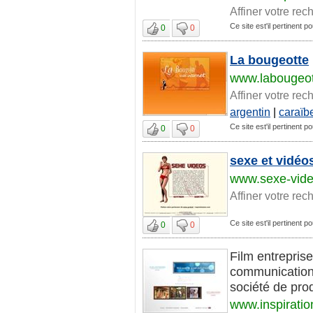
Affiner votre rec
Ce site est'il pertinent po
0
0
La bougeotte
www.labougeot
Affiner votre rec
argentin
|
caraïb
Ce site est'il pertinent po
0
0
sexe et vidéos
www.sexe-vide
Affiner votre rec
Ce site est'il pertinent po
0
0
Film entreprise,
communication 
société de prod
www.inspiratio