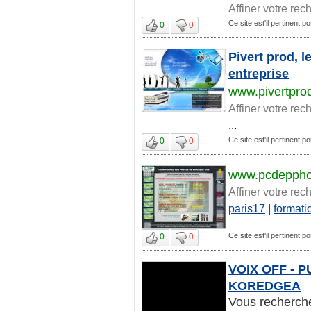
Affiner votre rec
Ce site est'il pertinent po
0
0
Pivert prod, l
entreprise
www.pivertprod
Affiner votre rec
...
Ce site est'il pertinent po
0
0
www.pcdepphot
Affiner votre rec
paris17
|
formati
Ce site est'il pertinent po
0
0
VOIX OFF - P
KOREDGEA
Vous recherche