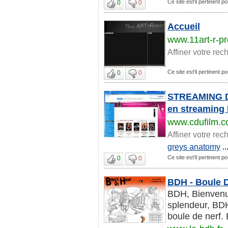
Ce site est'il pertinent po
0
0
Accueil
www.11art-r-pr
Affiner votre rec
Ce site est'il pertinent po
0
0
STREAMING DE
en streaming
www.cdufilm.
Affiner votre rec
greys anatomy
..
Ce site est'il pertinent po
0
0
BDH - Boule 
BDH, Bienvenue
splendeur, BDH
boule de nerf.