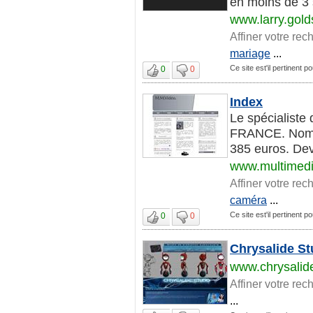
en moins de 3 
www.larry.golds
Affiner votre rec
mariage
...
Ce site est'il pertinent po
0
0
Index
Le spécialiste 
FRANCE. Nombre
385 euros. Devi
www.multimedi
Affiner votre rec
caméra
...
Ce site est'il pertinent po
0
0
Chrysalide St
www.chrysalid
Affiner votre rec
...