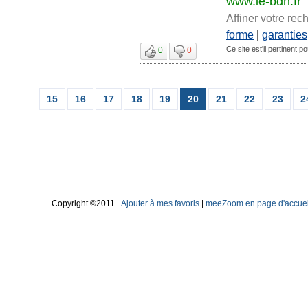
www.le-bdh.fr
Affiner votre rec
forme
|
garanties
Ce site est'il pertinent po
0
0
15
16
17
18
19
20
21
22
23
2
Copyright ©2011
Ajouter à mes favoris
|
meeZoom en page d'accuei