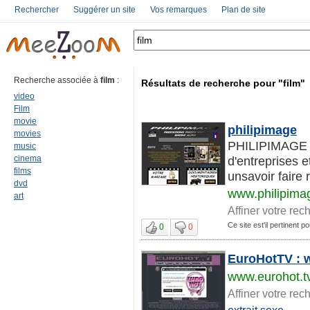
Rechercher
Suggérer un site
Vos remarques
Plan de site
Recherche associée à
film
:
Résultats de recherche pour "film"
video
Film
movie
philipimage
movies
PHILIPIMAGE pr
music
cinema
d'entreprises 
films
unsavoir faire 
dvd
www.philipimag
art
Affiner votre rec
Ce site est'il pertinent po
0
0
EuroHotTV : w
www.eurohot.t
Affiner votre rec
extrait sexe
...