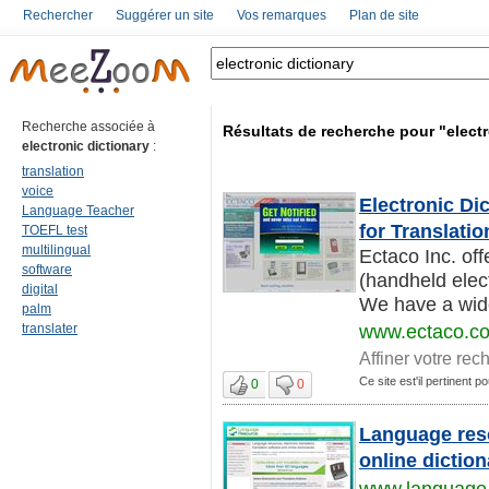
Rechercher
Suggérer un site
Vos remarques
Plan de site
Recherche associée à
Résultats de recherche pour "electr
electronic dictionary
:
translation
voice
Electronic Di
Language Teacher
for Translat
TOEFL test
multilingual
Ectaco Inc. off
software
(handheld elec
digital
We have a wide
palm
translater
www.ectaco.co
Affiner votre rec
Ce site est'il pertinent p
0
0
Language reso
online diction
www.language-