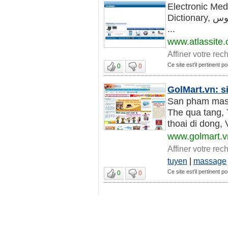
Electronic Med
Dictionary, قاموس Dorland الطّبي المصوّر (إنجليزي- إنجليزي), قاموس طبي مل
...
www.atlassite
Affiner votre rec
Ce site est'il pertinent p
0
0
GolMart.vn: si
San pham massa
The qua tang, T
thoai di dong,
www.golmart.v
Affiner votre rec
tuyen
|
massage
Ce site est'il pertinent p
0
0