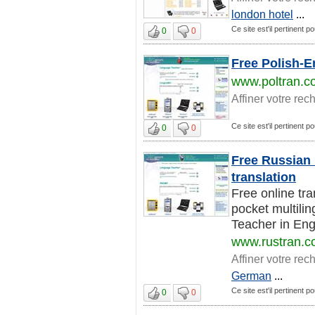
london hotel
...
Ce site est'il pertinent p
0
0
Free Polish-E
www.poltran.c
Affiner votre rec
Ce site est'il pertinent p
0
0
Free Russian 
translation
Free online tra
pocket multilin
Teacher in Engl
www.rustran.
Affiner votre rec
German
...
Ce site est'il pertinent p
0
0