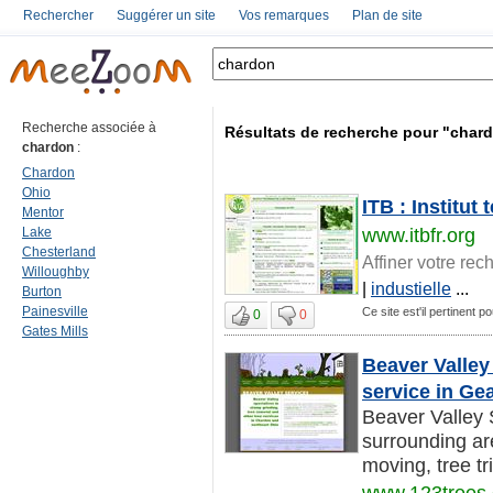
Rechercher
Suggérer un site
Vos remarques
Plan de site
Recherche associée à
Résultats de recherche pour "char
chardon
:
Chardon
Ohio
ITB : Institut
Mentor
Lake
www.itbfr.org
Chesterland
Affiner votre rec
Willoughby
|
industielle
...
Burton
Painesville
Ce site est'il pertinent p
0
0
Gates Mills
Beaver Valley
service in Ge
Beaver Valley 
surrounding are
moving, tree tr
www.123trees