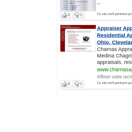
...
Ce site est'il pertinent p
0
0
Appraiser App
Residential A
Ohio, Clevela
Charnas Appra
Medina Chagrin
appraisals, res
www.charnasap
Affiner votre rec
Ce site est'il pertinent p
0
0