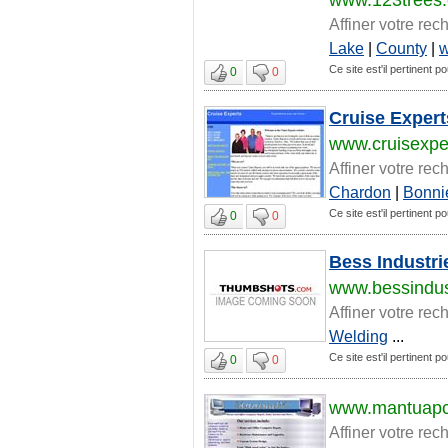
Affiner votre rec
Lake
|
County
|
w
Ce site est'il pertinent p
0
0
Cruise Exper
www.cruisexper
Affiner votre rec
Chardon
|
Bonni
Ce site est'il pertinent p
0
0
Bess Industri
www.bessindus
Affiner votre rec
Welding
...
Ce site est'il pertinent p
0
0
www.mantuap
Affiner votre rec