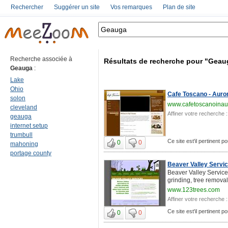
Rechercher
Suggérer un site
Vos remarques
Plan de site
Recherche associée à
Résultats de recherche pour "Geau
Geauga
:
Lake
Ohio
Cafe Toscano - Aurora
solon
www.cafetoscanoinau
cleveland
Affiner votre recherche :
geauga
internet setup
trumbull
Ce site est'il pertinent 
0
0
mahoning
portage county
Beaver Valley Servic
Beaver Valley Servic
grinding, tree removal,
www.123trees.com
Affiner votre recherche :
Ce site est'il pertinent 
0
0