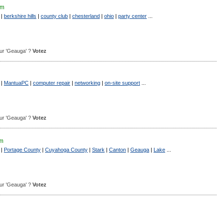
om
|
berkshire hills
|
county club
|
chesterland
|
ohio
|
party center
...
pour 'Geauga' ?
Votez
|
MantuaPC
|
computer repair
|
networking
|
on-site support
...
pour 'Geauga' ?
Votez
om
|
Portage County
|
Cuyahoga County
|
Stark
|
Canton
|
Geauga
|
Lake
...
pour 'Geauga' ?
Votez