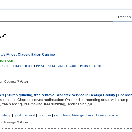
ga"
's Finest Classic Italian Cuisine
rora.com
|
Cafe Toscano
|
Italian
|
Pizza
|
Pasta
|
Veal
|
Geauga
|
Hudson
|
Ohio
...
pour 'Geauga' ?
Votez
es | Stump grinding, tree removal, and tree service in Geauga County | Chardon
es based in Chardon serves northeastern Ohio and surrounding areas with stump
 tree planting, tree moving, tree trimming, landscaping, ya ...
|
stump
|
grind
|
removal
|
trim
|
tree
|
yard
|
lawn
|
Geauga
|
Lake
|
County
|
waste
...
pour 'Geauga' ?
Votez