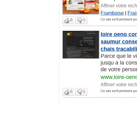
Affiner votre rec
Framboise
|
Frai
Ce site est'il pertinent p
0
0
loire oeno co
saumur conse
chais tracabi
Parce que le vi
jusqu a la cons
de votre person
www.loire-oen
Affiner votre rec
Ce site est'il pertinent p
0
0