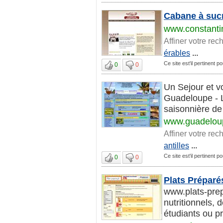
Cabane à sucr
www.constanti
Affiner votre rec
érables
...
Ce site est'il pertinent p
0
0
Un Sejour et v
Guadeloupe - 
saisonnière de 
www.guadelou
Affiner votre rec
antilles
...
Ce site est'il pertinent p
0
0
Plats Préparés
www.plats-prepa
nutritionnels, 
étudiants ou pr