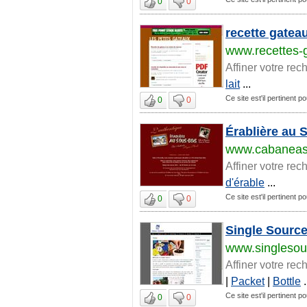
0
0
recette gateau
www.recettes-g
Affiner votre rec
lait
...
Ce site est'il pertinent p
0
0
Érablière au 
www.cabaneas
Affiner votre rec
d'érable
...
Ce site est'il pertinent p
0
0
Single Source
www.singlesou
Affiner votre rec
|
Packet
|
Bottle
.
Ce site est'il pertinent p
0
0