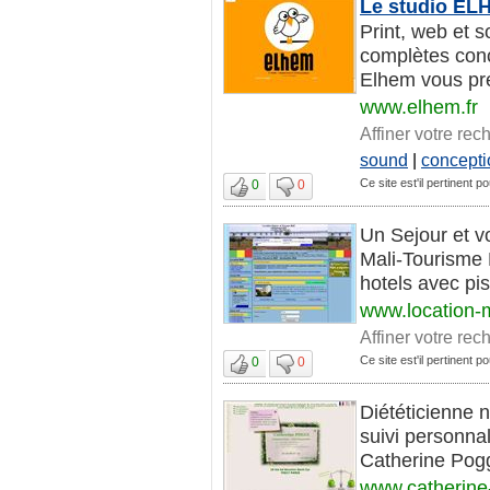
Le studio EL
Print, web et 
complètes con
Elhem vous pre
www.elhem.fr
Affiner votre rec
sound
|
concepti
Ce site est'il pertinent p
0
0
Un Sejour et v
Mali-Tourisme 
hotels avec pi
www.location-
Affiner votre rec
Ce site est'il pertinent p
0
0
Diététicienne n
suivi personnal
Catherine Poggi
www.catherine