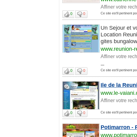
Affiner votre rec
Ce site est'il pertinent p
0
0
Un Sejour et v
Location Reuni
gites bungalows
www.reunion-r
Affiner votre rec
...
Ce site est'il pertinent p
0
0
Ile de la Reu
www.le-vaiani
Affiner votre rec
Ce site est'il pertinent p
0
0
Potimarron - P
www.potimarr