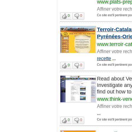
www.plats-prep
Affiner votre rec
Ce site est'il pertinent p
0
0
Terroir-Catala
Pyrénées-Ori
www.terroir-cat
Affiner votre rec
recette
...
Ce site est'il pertinent p
0
0
Read about Vene
Investigate an
find out how to
www.think-ven
Affiner votre rec
...
Ce site est'il pertinent p
0
0