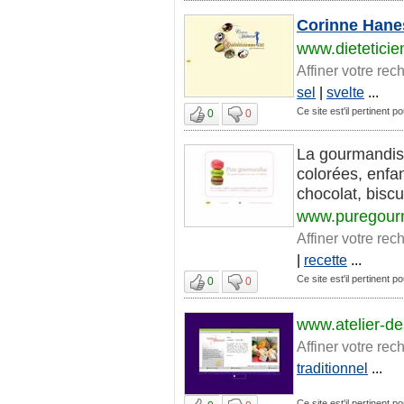
Corinne Hanes
www.dieteticie
Affiner votre rec
sel
|
svelte
...
Ce site est'il pertinent p
0
0
La gourmandise
colorées, enfa
chocolat, biscu
www.puregour
Affiner votre rec
|
recette
...
Ce site est'il pertinent p
0
0
www.atelier-de
Affiner votre rec
traditionnel
...
Ce site est'il pertinent p