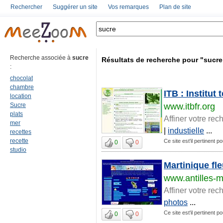
Rechercher
Suggérer un site
Vos remarques
Plan de site
Recherche associée à
sucre
Résultats de recherche pour "sucre
:
chocolat
chambre
ITB : Institut
location
Sucre
www.itbfr.org
plats
Affiner votre rec
mer
|
industielle
...
recettes
recette
Ce site est'il pertinent p
0
0
studio
Martinique fl
www.antilles-m
Affiner votre rec
photos
...
Ce site est'il pertinent p
0
0