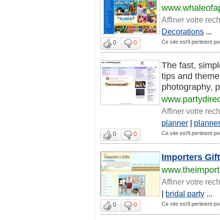
www.whaleofa
Affiner votre rec
Decorations
...
Ce site est'il pertinent p
0
0
The fast, simp
tips and theme
photography, pri
www.partydire
Affiner votre rec
planner
|
planne
Ce site est'il pertinent p
0
0
Importers Gif
www.theimport
Affiner votre rec
|
bridal party
...
Ce site est'il pertinent p
0
0