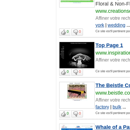
Floral & Non-Fl
www.creations
Affiner votre rec
york
|
wedding
...
Ce site est'il pertinent p
0
0
Top Page 1
www.inspirati
Affiner votre rec
Ce site est'il pertinent p
0
0
The Beistle C
www.beistle.c
Affiner votre rec
factory
|
bulk
...
Ce site est'il pertinent p
0
0
Whale of a Pa