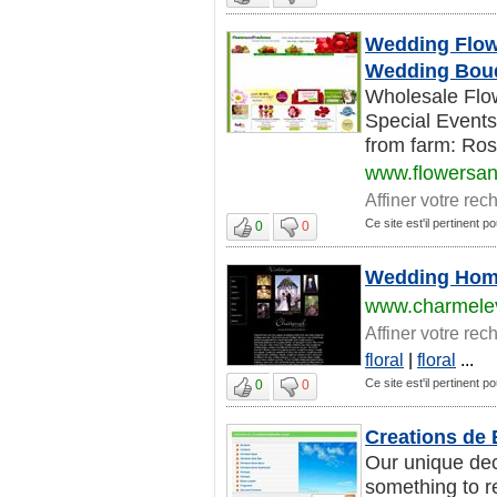
Wedding Flow
Wedding Bouq
Wholesale Flow
Special Events
from farm: Ros
www.flowersan
Affiner votre rec
Ce site est'il pertinent p
0
0
Wedding Ho
www.charmele
Affiner votre rec
floral
|
floral
...
Ce site est'il pertinent p
0
0
Creations de 
Our unique dec
something to r