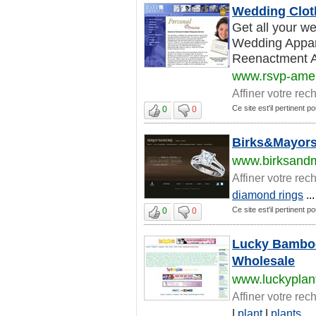
Wedding Clot
Get all your we
Wedding Appar
Reenactment Att
www.rsvp-ame
Affiner votre rec
Ce site est'il pertinent p
0
0
Birks&Mayors
www.birksand
Affiner votre rec
diamond rings
...
Ce site est'il pertinent p
0
0
Lucky Bamboo 
Wholesale
www.luckyplan
Affiner votre rec
|
plant
|
plants
...