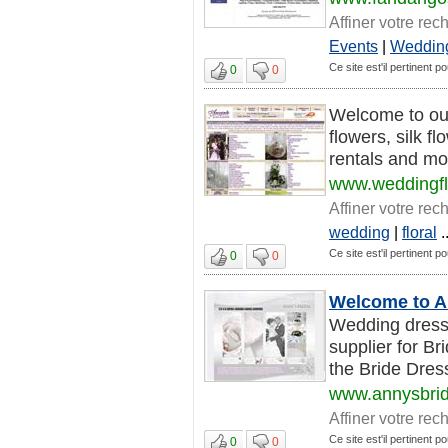
Affiner votre rec
Events
|
Weddin
Ce site est'il pertinent p
0
0
Welcome to our
flowers, silk f
rentals and mor
www.weddingf
Affiner votre rec
wedding
|
floral
..
Ce site est'il pertinent p
0
0
Welcome to A
Wedding dress
supplier for B
the Bride Dres
www.annysbri
Affiner votre rec
Ce site est'il pertinent p
0
0