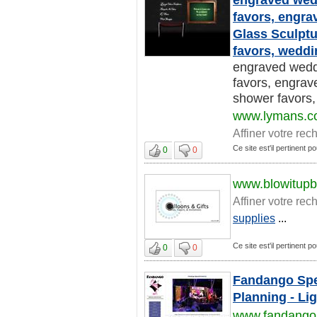
favors, engra
Glass Sculptu
favors, weddi
engraved weddi
favors, engrav
shower favors,
www.lymans.
Affiner votre rec
Ce site est'il pertinent p
0
0
www.blowitupb
Affiner votre rec
supplies
...
Ce site est'il pertinent p
0
0
Fandango Spec
Planning - Li
www.fandango