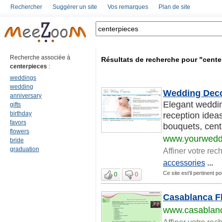
Rechercher
Suggérer un site
Vos remarques
Plan de site
Recherche associée à
Résultats de recherche pour "cente
centerpieces
:
weddings
wedding
Wedding Decor
anniversary
Elegant weddin
gifts
birthday
reception ideas
favors
bouquets, cente
flowers
www.yourwedd
bride
graduation
Affiner votre rec
accessories
...
Ce site est'il pertinent p
0
0
Casablanca Flo
www.casablanc
Affiner votre rec