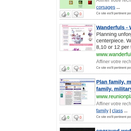
corsages
...
Ce site est'il pertinent p
0
0
Wanderfuls -
Planning unfor
centerpiece. W
8,10 or 12 per t
www.wanderfu
Affiner votre rec
Ce site est'il pertinent p
0
0
Plan family, m
family, milit
www.reunionpl
Affiner votre rec
family
|
class
...
Ce site est'il pertinent p
0
0
engraved wedd