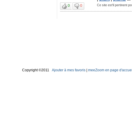
Ce site est'il pertinent p
0
0
Copyright ©2011
Ajouter à mes favoris
|
meeZoom en page d'accuei