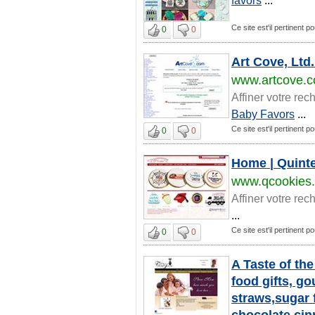
Ce site est'il pertinent 
0
0
Art Cove, Ltd.
www.artcove.
Affiner votre rec
Baby Favors
...
Ce site est'il pertinent 
0
0
Home | Quinte
www.qcookies
Affiner votre rec
...
Ce site est'il pertinent 
0
0
A Taste of th
food gifts, g
straws,sugar 
chocolate,cin