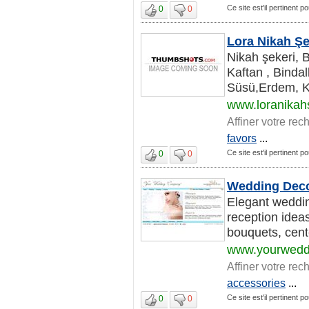
Ce site est'il pertinent 
0
0
Lora Nikah Şe
Nikah şekeri, 
Kaftan , Bindal
Süsü,Erdem, Kri
www.loranikah
Affiner votre rec
favors
...
Ce site est'il pertinent 
0
0
Wedding Decor
Elegant weddin
reception ideas
bouquets, cente
www.yourwedd
Affiner votre rec
accessories
...
Ce site est'il pertinent 
0
0