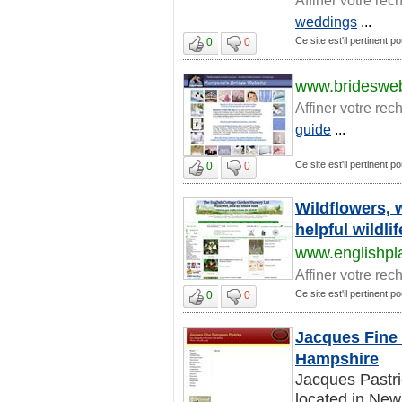
weddings
...
Ce site est'il pertinent 
0
0
www.bridesweb
Affiner votre rec
guide
...
Ce site est'il pertinent 
0
0
Wildflowers, 
helpful wildli
www.englishpl
Affiner votre rec
Ce site est'il pertinent 
0
0
Jacques Fine 
Hampshire
Jacques Pastr
located in New