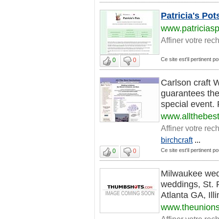
Patricia's Po
www.patricias
Affiner votre rec
Ce site est'il pertinent 
0
0
Carlson craft W
guarantees the 
special event. 
www.allthebest
Affiner votre rec
birchcraft
...
Ce site est'il pertinent 
0
0
Milwaukee wed
weddings, St. 
Atlanta GA, Illi
www.theunions
Affiner votre rec