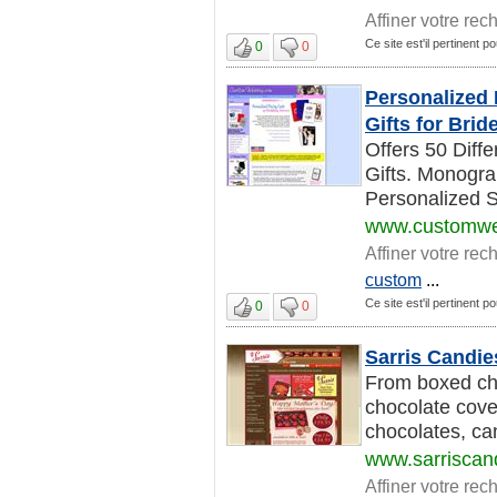
Affiner votre rec
Ce site est'il pertinent 
0
0
Personalized
Gifts for Br
Offers 50 Dif
Gifts. Monogr
Personalized S
www.customwe
Affiner votre rec
custom
...
Ce site est'il pertinent 
0
0
Sarris Candie
From boxed cho
chocolate cover
chocolates, can
www.sarriscan
Affiner votre rec