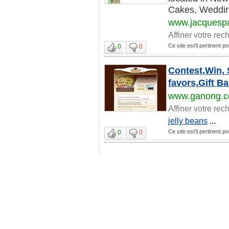
Cakes, Wedding
www.jacquespa
Affiner votre rec
Ce site est'il pertinent 
0
0
Contest,Win,
favors,Gift Ba
www.ganong.
Affiner votre rec
jelly beans
...
Ce site est'il pertinent 
0
0