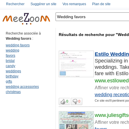
Rechercher
Suggérer un site
Vos remarques
Plan de site
Recherche associée à
Résultats de recherche pour "Wedd
Wedding favors
:
wedding favors
wedding
Estilo Weddin
favors
Specializing i
bridal
candy
weddings. Take
weddings
fare with Estil
birthday
www.estilowed
gifts
wedding accessories
Affiner votre rec
christmas
wedding recepti
Ce site est'il pertinent 
0
0
www.juliesgift
Affiner votre rec
favors
...