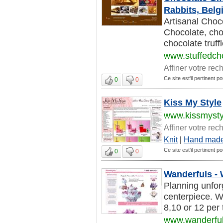
Rabbits, Belg
Artisanal Choc
Chocolate, choc
chocolate truff
www.stuffedch
Affiner votre rec
Ce site est'il pertinent 
0
0
Kiss My Style
www.kissmyst
Affiner votre rec
Knit
|
Hand mad
Ce site est'il pertinent 
0
0
Wanderfuls -
Planning unfor
centerpiece. W
8,10 or 12 per t
www.wanderfu