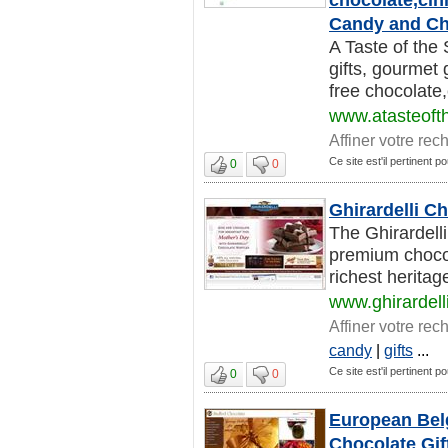
Candy and Ch
A Taste of the
gifts, gourmet 
free chocolate,
www.atasteoft
Affiner votre rec
Ce site est'il pertinent 
0
0
Ghirardelli 
The Ghirardell
premium chocol
richest heritag
www.ghirardell
Affiner votre rec
candy
|
gifts
...
Ce site est'il pertinent 
0
0
European Belg
Chocolate Gif