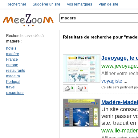
Rechercher
Suggérer un site
Vos remarques
Plan de site
Recherche associée à
Résultats de recherche pour "made
madere
:
hotels
madère
Jevoyage, le 
France
europe
www.jevoyage.
restaurants
Affiner votre rec
madeira
voyagiste
...
Portugal
travel
Ce site est'il pertinent 
0
0
excursions
Madère-Madeir
Un site consac
venir passer v
site, traduit en
www.ile-made
Affiner votre rec