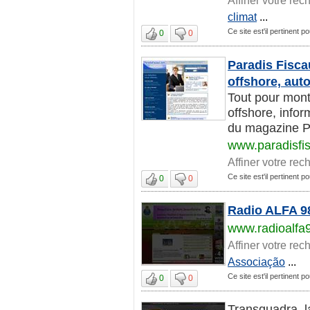
climat
...
Ce site est'il pertinent 
0
0
Paradis Fiscau
offshore, aut
Tout pour mont
offshore, infor
du magazine Pa
www.paradisfi
Affiner votre rec
Ce site est'il pertinent 
0
0
Radio ALFA 98
www.radioalfa
Affiner votre rec
Associação
...
Ce site est'il pertinent 
0
0
Transquadra, l