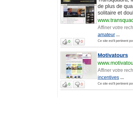
de plus de qua
solitaire et doub
www.transqua
Affiner votre rec
amateur
...
Ce site est'il pertinent 
0
0
Motivatours
www.motivatou
Affiner votre rec
incentives
...
Ce site est'il pertinent 
0
0