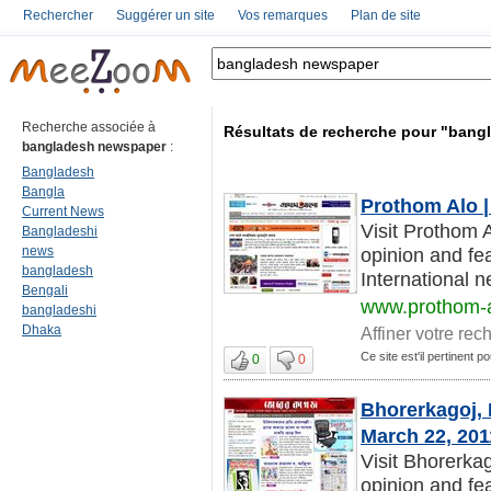
Rechercher
Suggérer un site
Vos remarques
Plan de site
Recherche associée à
Résultats de recherche pour "ban
bangladesh newspaper
:
Bangladesh
Bangla
Prothom Alo |
Current News
Visit Prothom 
Bangladeshi
news
opinion and fe
bangladesh
International n
Bengali
www.prothom-
bangladeshi
Dhaka
Affiner votre rec
Ce site est'il pertinent
0
0
Bhorerkagoj,
March 22, 201
Visit Bhorerka
opinion and fe