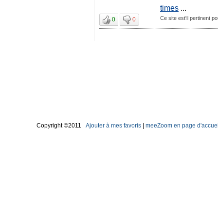
times
...
Ce site est'il pertinent
0
0
Copyright ©2011
Ajouter à mes favoris
|
meeZoom en page d'accuei