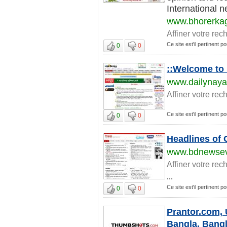
International n
www.bhorerkag
Affiner votre rec
Ce site est'il pertinent
0
0
::Welcome to 
www.dailynaya
Affiner votre rec
Ce site est'il pertinent
0
0
Headlines of
www.bdnewsev
Affiner votre rec
...
Ce site est'il pertinent
0
0
Prantor.com, 
Bangla, Bang