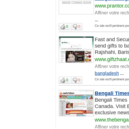
www.prantor.
Affiner votre rec
...
Ce site est'il pertinent
0
0
Fast and Secur
send gifts to b
Rajshahi, Baris
www.giftzhaat
Affiner votre rec
bangladesh
...
Ce site est'il pertinent
0
0
Bengali Times
Bengali Times 
Canada. Visit 
exclusive news
www.thebengal
Affiner votre rec