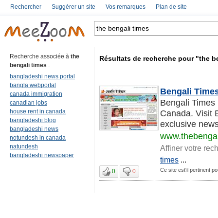
Rechercher
Suggérer un site
Vos remarques
Plan de site
Recherche associée à
the
Résultats de recherche pour "the b
bengali times
:
bangladeshi news portal
bangla webportal
Bengali Times
canada immigration
Bengali Times 
canadian jobs
house rent in canada
Canada. Visit 
bangladeshi blog
exclusive news
bangladeshi news
www.thebengal
notundesh in canada
natundesh
Affiner votre rec
bangladeshi newspaper
times
...
Ce site est'il pertinent p
0
0