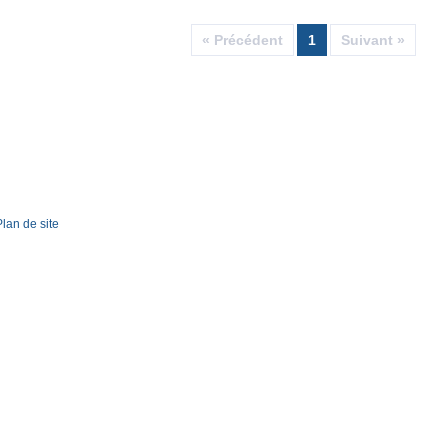
« Précédent
1
Suivant »
Plan de site