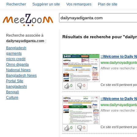
Rechercher
Suggérer un site
Vos remarques
Plan de site
Recherche associée à
Résultats de recherche pour "dail
dailynayadiganta.com
:
Bangladesh
garments
::Welcome to Daily N
micro credit
www.dailynoyadigont
Onno diganta
Affiner votre recherche :
National News
Bangladesh News
Portal Site
Ce site est'il pertinent 
0
0
bangladeshi
Bengali
Culture
::Welcome to Daily N
www.dailynayadigant
Affiner votre recherche :
Ce site est'il pertinent 
0
0