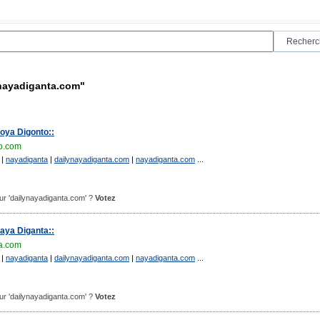
ynayadiganta.com"
oya Digonto::
o.com
|
nayadiganta
|
dailynayadiganta.com
|
nayadiganta.com
...
pour 'dailynayadiganta.com' ?
Votez
aya Diganta::
a.com
|
nayadiganta
|
dailynayadiganta.com
|
nayadiganta.com
...
pour 'dailynayadiganta.com' ?
Votez