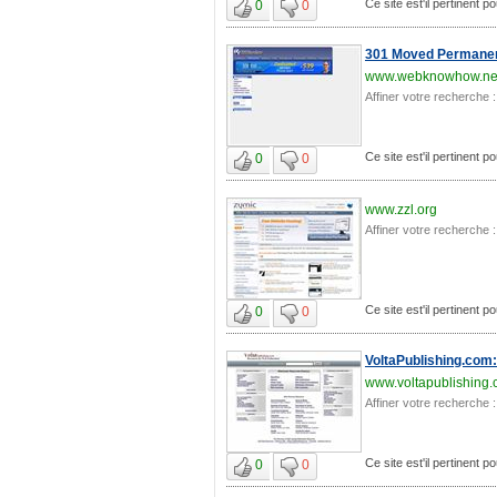
Ce site est'il pertinent
0
0
301 Moved Permanen
www.webknowhow.ne
Affiner votre recherche :
Ce site est'il pertinent
0
0
www.zzl.org
Affiner votre recherche :
Ce site est'il pertinent
0
0
VoltaPublishing.com
www.voltapublishing
Affiner votre recherche :
Ce site est'il pertinent
0
0