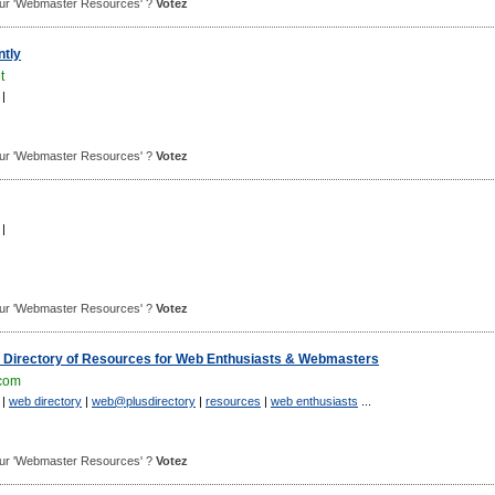
 pour 'Webmaster Resources' ?
Votez
tly
t
|
 pour 'Webmaster Resources' ?
Votez
|
 pour 'Webmaster Resources' ?
Votez
: Directory of Resources for Web Enthusiasts & Webmasters
.com
|
web directory
|
web@plusdirectory
|
resources
|
web enthusiasts
...
 pour 'Webmaster Resources' ?
Votez