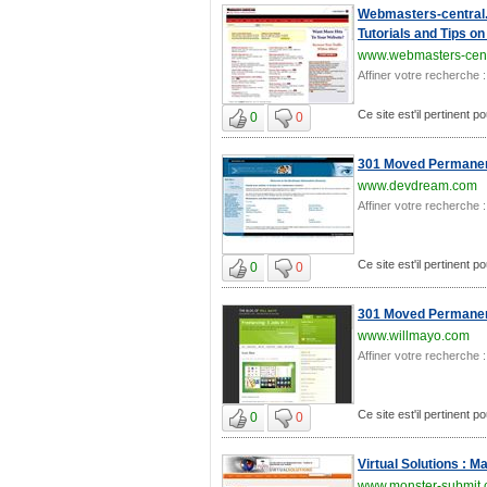
Webmasters-central.
Tutorials and Tips on
www.webmasters-cent
Affiner votre recherche :
Ce site est'il pertinent
0
0
301 Moved Permanen
www.devdream.com
Affiner votre recherche :
Ce site est'il pertinent
0
0
301 Moved Permanen
www.willmayo.com
Affiner votre recherche :
Ce site est'il pertinent
0
0
Virtual Solutions : M
www.monster-submit