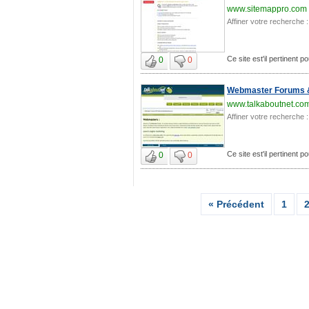
www.sitemappro.com
Affiner votre recherche :
Ce site est'il pertinent
0
0
Webmaster Forums &
www.talkaboutnet.co
Affiner votre recherche :
Ce site est'il pertinent
0
0
« Précédent
1