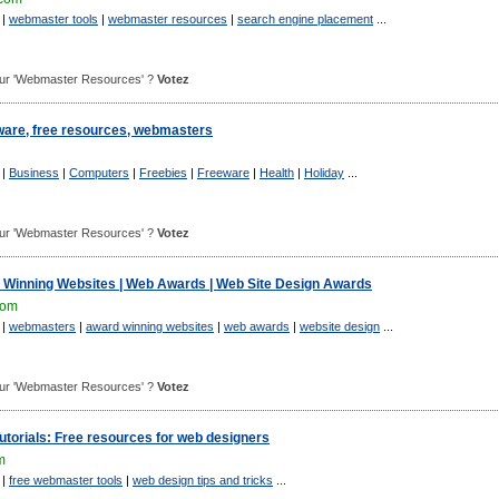
|
webmaster tools
|
webmaster resources
|
search engine placement
...
 pour 'Webmaster Resources' ?
Votez
eware, free resources, webmasters
|
Business
|
Computers
|
Freebies
|
Freeware
|
Health
|
Holiday
...
 pour 'Webmaster Resources' ?
Votez
Winning Websites | Web Awards | Web Site Design Awards
com
|
webmasters
|
award winning websites
|
web awards
|
website design
...
 pour 'Webmaster Resources' ?
Votez
utorials: Free resources for web designers
m
|
free webmaster tools
|
web design tips and tricks
...