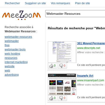
Rechercher
Suggérer un site
Vos remarques
Plan de site
Recherche associée à
Résultats de recherche pour "Web
Webmaster Resources
:
webmaster resources
webmaster
301 Moved Permanen
free
www.dbscripts.net
webmaster tools
Affiner votre recherche :
web hosting
resources
internet marketing
Ce site est'il pertinent
0
0
website
web
advertising
Insanely Art
www.insanelyart.com
Affiner votre recherche :
Ce site est'il pertinent
0
0