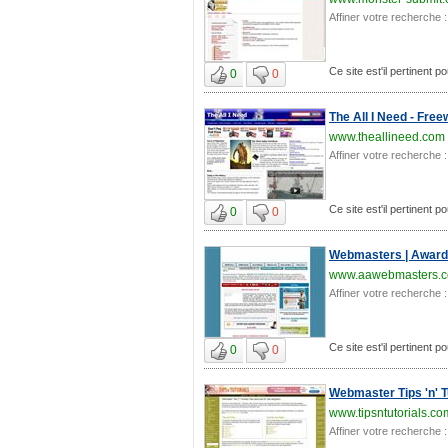
Affiner votre recherche :
Ce site est'il pertinent
0
0
The All I Need - Fre
www.theallineed.com
Affiner votre recherche :
Ce site est'il pertinent
0
0
Webmasters | Award 
www.aawebmasters.
Affiner votre recherche :
Ce site est'il pertinent
0
0
Webmaster Tips 'n' T
www.tipsntutorials.co
Affiner votre recherche :