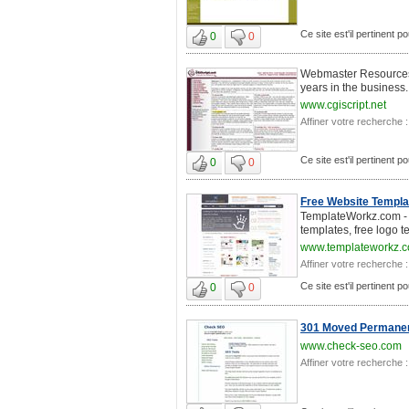
Ce site est'il pertinent
0
0
Webmaster Resources :
years in the business.
www.cgiscript.net
Affiner votre recherche :
Ce site est'il pertinent
0
0
Free Website Templa
TemplateWorkz.com - y
templates, free logo t
www.templateworkz.
Affiner votre recherche :
Ce site est'il pertinent
0
0
301 Moved Permanen
www.check-seo.com
Affiner votre recherche :