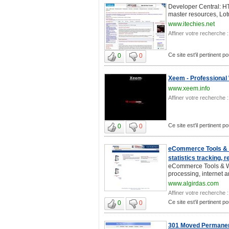
Developer Central: HTM
master resources, Lot
www.itechies.net
Affiner votre recherche :
Ce site est'il pertinent
0
0
Xeem - Professional 
www.xeem.info
Affiner votre recherche :
Ce site est'il pertinent
0
0
eCommerce Tools & W
statistics tracking, r
eCommerce Tools & We
processing, internet a
www.algirdas.com
Affiner votre recherche :
Ce site est'il pertinent
0
0
301 Moved Permanen