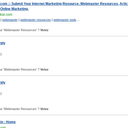
com :: Submit Your Internet Marketing Resource. Webmaster Resources, Artic
 Online Marketing.
ral.com
|
webmaster
|
webmaster resources
|
webmaster tools
...
 pour 'Webmaster Resources' ?
Votez
tly
|
 pour 'Webmaster Resources' ?
Votez
tly
|
 pour 'Webmaster Resources' ?
Votez
ain : Home
.com