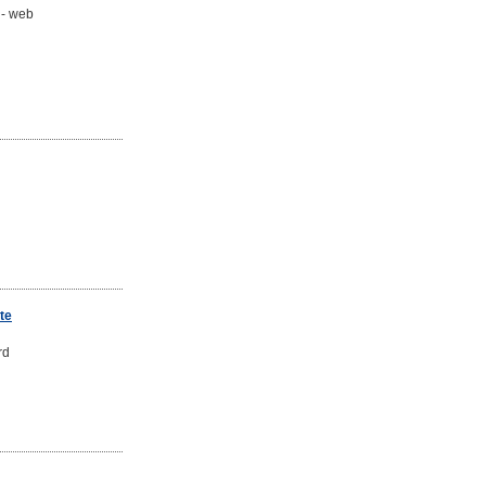
 - web
te
rd