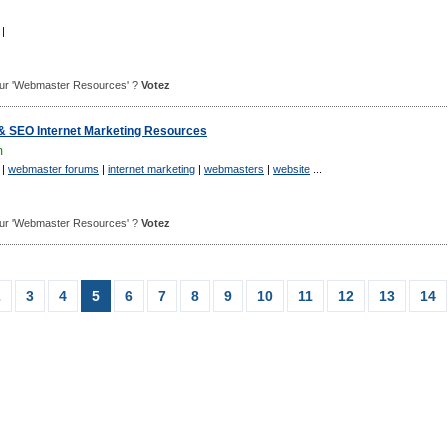
|
 pour 'Webmaster Resources' ?
Votez
 SEO Internet Marketing Resources
m
|
webmaster forums
|
internet marketing
|
webmasters
|
website
...
 pour 'Webmaster Resources' ?
Votez
2
3
4
5
6
7
8
9
10
11
12
13
14