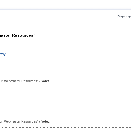
master Resources"
tly
|
 pour 'Webmaster Resources' ?
Votez
|
 pour 'Webmaster Resources' ?
Votez