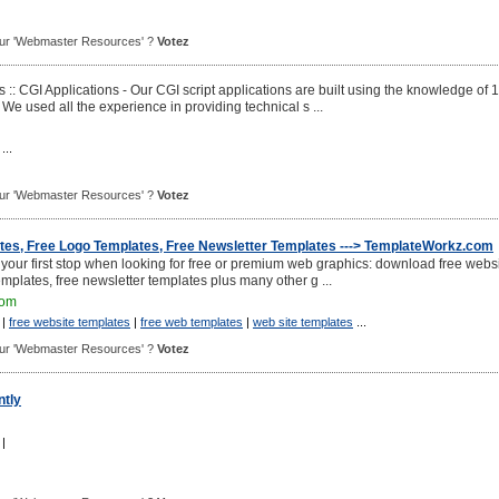
 pour 'Webmaster Resources' ?
Votez
: CGI Applications - Our CGI script applications are built using the knowledge of 
 We used all the experience in providing technical s ...
...
 pour 'Webmaster Resources' ?
Votez
tes, Free Logo Templates, Free Newsletter Templates ---> TemplateWorkz.com
our first stop when looking for free or premium web graphics: download free webs
emplates, free newsletter templates plus many other g ...
com
|
free website templates
|
free web templates
|
web site templates
...
 pour 'Webmaster Resources' ?
Votez
tly
|