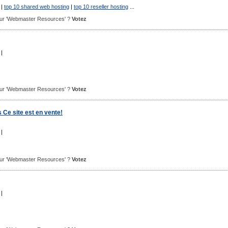
|
top 10 shared web hosting
|
top 10 reseller hosting
...
 pour 'Webmaster Resources' ?
Votez
|
 pour 'Webmaster Resources' ?
Votez
s Ce site est en vente!
|
 pour 'Webmaster Resources' ?
Votez
|