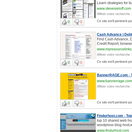
Learn strategies for b
www.stevesieloff.com
Affiner votre recherche :
Ce site est'il pertinent
0
0
Cash Advance | Debt 
Find Cash Advance, De
Credit Report, browse 
www.myresourcelinks
Affiner votre recherche :
Ce site est'il pertinent
0
0
BannerRAGE.com - Th
www.bannerrage.com
Affiner votre recherche :
Ce site est'il pertinent
0
0
Findurhost.com - To
top 10 shared web hos
wordpress blog host,
www.findurhost.com