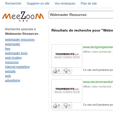
Rechercher
Suggérer un site
Vos remarques
Plan de site
Recherche associée à
Résultats de recherche pour "Web
Webmaster Resources
:
webmaster resources
webmaster
www.dezigningwome
free
Affiner votre recherche :
webmaster tools
web hosting
resources
internet marketing
Ce site est'il pertinent
0
0
website
web
advertising
www.electronicworks
Affiner votre recherche :
Ce site est'il pertinent
0
0