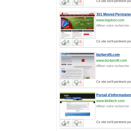
Ce site est'il pertinent
0
0
301 Moved Permanen
www.bigdoor.com
Affiner votre recherche :
Ce site est'il pertinent
0
0
biz4profit.com
www.biz4profit.com
Affiner votre recherche :
Ce site est'il pertinent
0
0
Portail d'information
www.kk4tech.com
Affiner votre recherche :
Ce site est'il pertinent
0
0