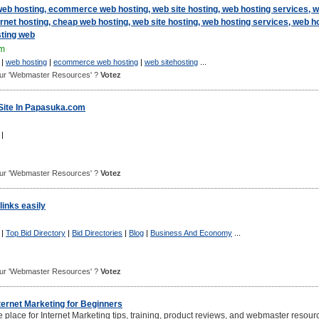
eb hosting, ecommerce web hosting, web site hosting, web hosting services, 
ernet hosting, cheap web hosting, web site hosting, web hosting services, web h
sting web
om
|
web hosting
|
ecommerce web hosting
|
web sitehosting
...
 pour 'Webmaster Resources' ?
Votez
 Site In Papasuka.com
|
 pour 'Webmaster Resources' ?
Votez
links easily
|
Top Bid Directory
|
Bid Directories
|
Blog
|
Business And Economy
...
 pour 'Webmaster Resources' ?
Votez
nternet Marketing for Beginners
e place for Internet Marketing tips, training, product reviews, and webmaster resour