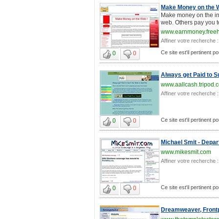
Make Money on the 
Make money on the int
web. Others pay you to
www.earnmoney.freeh
Affiner votre recherche :
Ce site est'il pertinent
0
0
Always get Paid to Su
www.aallcash.tripod.
Affiner votre recherche :
Ce site est'il pertinent
0
0
Michael Smit - Depar
www.mikesmit.com
Affiner votre recherche :
Ce site est'il pertinent
0
0
Dreamweaver, Frontp