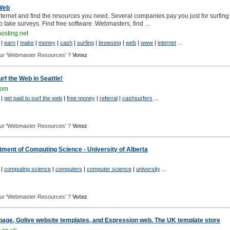
Web
ernet and find the resources you need. Several companies pay you just for surfing
 take surveys. Find free software. Webmasters, find ...
osting.net
|
earn
|
make
|
money
|
cash
|
surfing
|
browsing
|
web
|
www
|
internet
...
 pour 'Webmaster Resources' ?
Votez
rf the Web in Seattle!
com
|
get paid to surf the web
|
free money
|
referral
|
cashsurfers
...
 pour 'Webmaster Resources' ?
Votez
tment of Computing Science - University of Alberta
|
computing science
|
computers
|
computer science
|
university
...
 pour 'Webmaster Resources' ?
Votez
age, Golive website templates, and Expression web. The UK template store