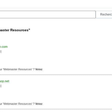
master Resources"
n.com
|
 pour 'Webmaster Resources' ?
Votez
hop.net
|
 pour 'Webmaster Resources' ?
Votez