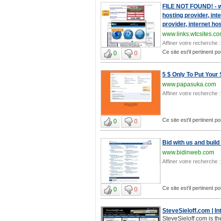
FILE NOT FOUND! - w
hosting provider, int
provider, internet ho
www.links.wtcsites.c
Affiner votre recherche :
Ce site est'il pertinent
0
0
5 $ Only To Put Your
www.papasuka.com
Affiner votre recherche :
Ce site est'il pertinent
0
0
Bid with us and build 
www.bidinweb.com
Affiner votre recherche :
Ce site est'il pertinent
0
0
SteveSieloff.com | I
SteveSieloff.com is th