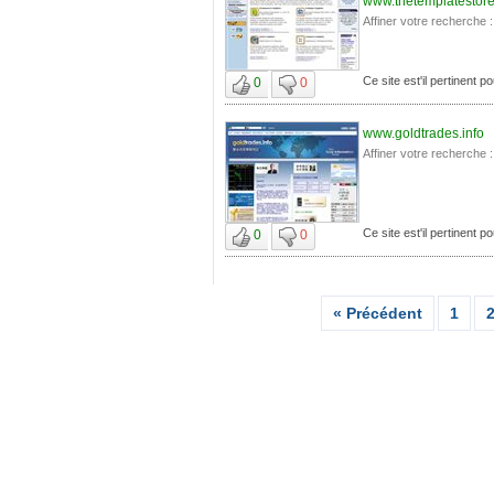
www.thetemplatestore
Affiner votre recherche :
Ce site est'il pertinent
0
0
www.goldtrades.info
Affiner votre recherche :
Ce site est'il pertinent
0
0
« Précédent
1