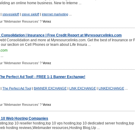
uilding an online home business. New to Interne ...
|
stevesieloff
|
steve sieloff
|
internet marketing
...
 pour 'Webmaster Resources' ?
Votez
Consolidation | Insurance | Free Credit Report at Myresourcelinks.com
bt Consolidation and more at Myresourcelinks.com. Get the best of Insurance or 
our section on Cell Phones or learn about Life Insura ...
.com
...
 pour 'Webmaster Resources' ?
Votez
e Perfect Ad Tool! - FREE 1-1 Banner Exchange!
|
The Perfect Ad Tool
|
BANNER EXCHANGE
|
LINK EXCHANGE
|
LINKEXCHANGE
...
 pour 'Webmaster Resources' ?
Votez
p 10 Web Hosting Companies
ting,top 10 reseller hosting,top 10 vps hosting,top 10 dedicated server hosting,top
web hosting reviews,Webmaster resources,Hosting Blog,Up ...