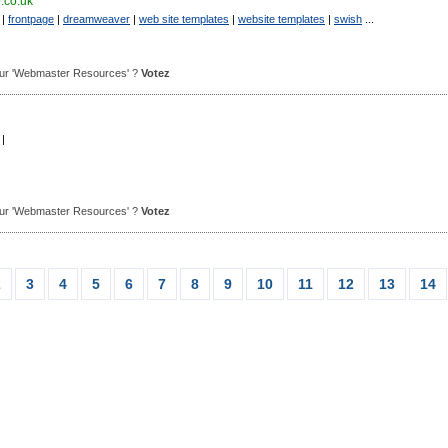
.co.uk
|
frontpage
|
dreamweaver
|
web site templates
|
website templates
|
swish
...
 pour 'Webmaster Resources' ?
Votez
|
 pour 'Webmaster Resources' ?
Votez
2
3
4
5
6
7
8
9
10
11
12
13
14