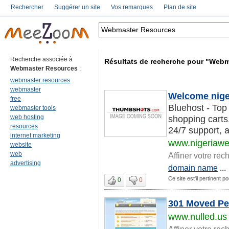
Rechercher
Suggérer un site
Vos remarques
Plan de site
Recherche associée à
Résultats de recherche pour "Web
Webmaster Resources
:
webmaster resources
webmaster
Welcome nige
free
Bluehost - Top 
webmaster tools
web hosting
shopping cart
resources
24/7 support, a
internet marketing
www.nigeriaw
website
web
Affiner votre rec
advertising
domain name
...
Ce site est'il pertinent
0
0
301 Moved Pe
www.nulled.us
Affiner votre rec