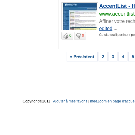
AccentList - 
www.accentlis
Affiner votre rec
edited
...
Ce site est'il pertinent
0
0
« Précédent
2
3
4
5
Copyright ©2011
Ajouter à mes favoris
|
meeZoom en page d'accuei