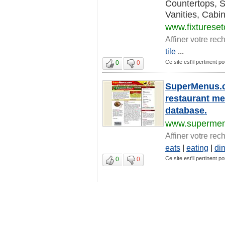
Countertops, S
Vanities, Cabin
www.fixturese
Affiner votre rec
tile
...
Ce site est'il pertinent po
0
0
SuperMenus.co
restaurant me
database.
www.superme
Affiner votre rec
eats
|
eating
|
di
Ce site est'il pertinent po
0
0