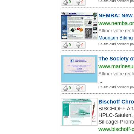
Ce site est'il pertinent po
0
0
NEMBA: New E
www.nemba.o
Affiner votre rec
Mountain Biking
Ce site est'il pertinent po
0
0
The Society o
www.marinesur
Affiner votre rec
...
Ce site est'il pertinent po
0
0
Bischoff Chr
BISCHOFF Anal
HPLC-Säulen, s
Silicagel Pront
www.bischoff-