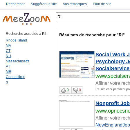
Rechercher
Suggérer un site
Vos remarques
Plan de site
Recherche associée à
RI
:
Résultats de recherche pour "RI"
Rhode Island
MA
CT
Social Work J
NH
Psychology J
Massachusetts
VT
SocialServic
ME
www.socialser
Connecticut
ri
Affiner votre rec
Ce site est'il pertinent po
0
0
Nonprofit Job
www.opnocsne
Affiner votre rec
NewEnglandJob