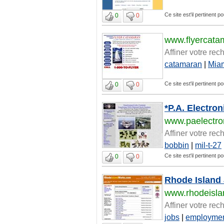
Ce site est'il pertinent po
0
0
www.flyercata
Affiner votre rec
catamaran
|
Mia
Ce site est'il pertinent po
0
0
*P.A. Electro
www.paelectro
Affiner votre rec
bobbin
|
mil-t-27
Ce site est'il pertinent po
0
0
Rhode Island 
www.rhodeisl
Affiner votre rec
jobs
|
employme