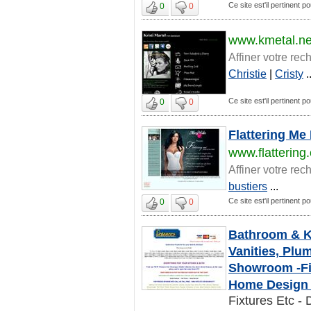
Ce site est'il pertinent po
0
0
www.kmetal.ne
Affiner votre rec
Christie
|
Cristy
..
Ce site est'il pertinent po
0
0
Flattering Me
www.flattering
Affiner votre rec
bustiers
...
Ce site est'il pertinent po
0
0
Bathroom & K
Vanities, Plu
Showroom -Fi
Home Design 
Fixtures Etc - 