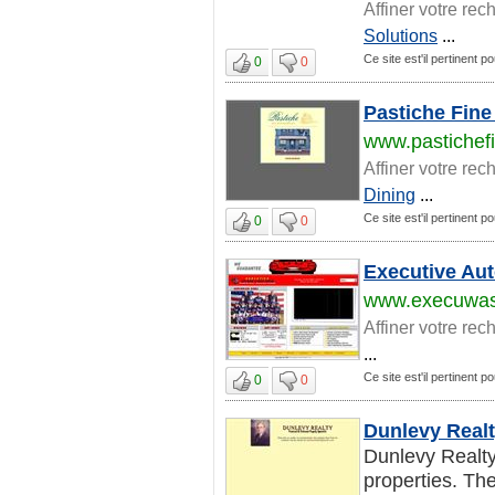
Affiner votre rec
Solutions
...
Ce site est'il pertinent po
0
0
Pastiche Fine
www.pastichef
Affiner votre rec
Dining
...
Ce site est'il pertinent po
0
0
Executive Aut
www.execuwa
Affiner votre rec
...
Ce site est'il pertinent po
0
0
Dunlevy Realt
Dunlevy Realty 
properties. The