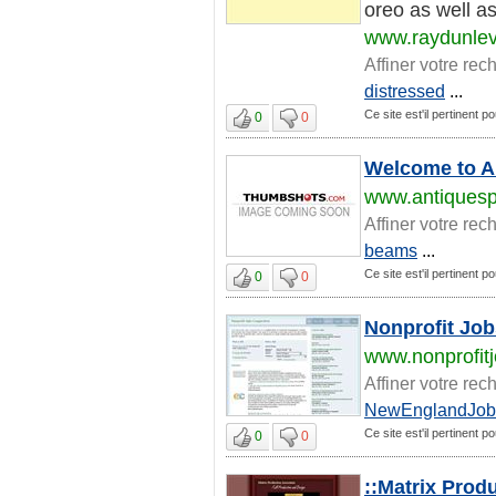
oreo as well a
www.raydunle
Affiner votre rec
distressed
...
Ce site est'il pertinent po
0
0
Welcome to An
www.antiquespe
Affiner votre rec
beams
...
Ce site est'il pertinent po
0
0
Nonprofit Job
www.nonprofit
Affiner votre rec
NewEnglandJob
Ce site est'il pertinent po
0
0
::Matrix Prod