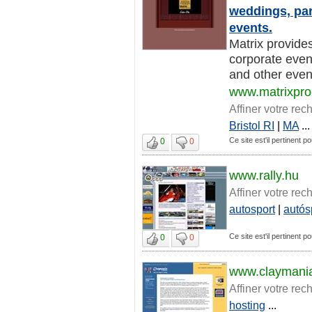
weddings, par
events.
Matrix provides
corporate event
and other event
www.matrixpr
Affiner votre rec
Bristol RI
|
MA
...
Ce site est'il pertinent po
0
0
www.rally.hu
Affiner votre rec
autosport
|
autós
Ce site est'il pertinent po
0
0
www.claymani
Affiner votre rec
hosting
...