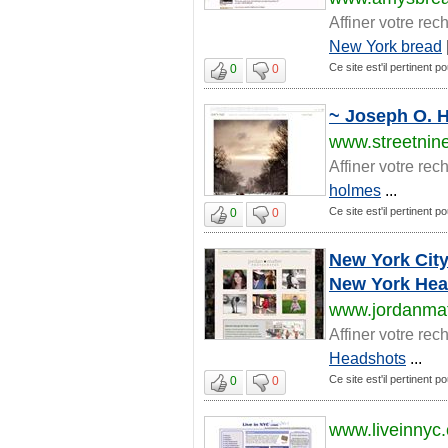
Affiner votre rec
New York bread
Ce site est'il pertinent 
0
0
~ Joseph O. 
www.streetnin
Affiner votre rec
holmes
...
Ce site est'il pertinent 
0
0
New York City
New York Hea
www.jordanmat
Affiner votre rec
Headshots
...
Ce site est'il pertinent 
0
0
www.liveinnyc