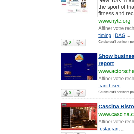
New York Triath
the sport of tr
fitness and rec
www.nytc.org
Affiner votre rec
timing
|
DAG
...
Ce site est'il pertinent 
0
0
Show business
report
www.actorsche
Affiner votre rec
franchised
...
Ce site est'il pertinent 
0
0
Cascina Risto
www.cascina.
Affiner votre rec
restaurant
...