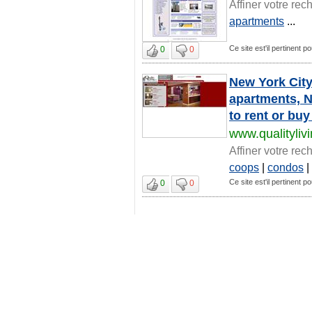
Affiner votre rec
apartments
...
Ce site est'il pertinent 
0
0
New York City
apartments, 
to rent or buy
www.qualityliv
Affiner votre rec
coops
|
condos
|
Ce site est'il pertinent 
0
0