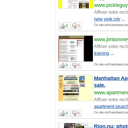
www.picklegu
Affiner votre rec
new york city
...
Ce site est'il pertinent 
0
0
www.jimbonne
Affiner votre rec
training
...
Ce site est'il pertinent 
0
0
Manhattan Apa
sale.
www.apartment
Affiner votre rec
apartment searc
Ce site est'il pertinent 
0
0
Rion.nu: pho