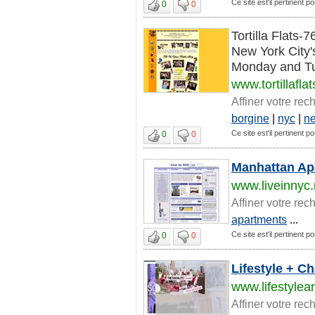
Ce site est'il pertinent 
0
0
Tortilla Flats-
New York City
Monday and Tu
www.tortillafl
Affiner votre rec
borgine
|
nyc
|
n
Ce site est'il pertinent 
0
0
Manhattan Apa
www.liveinnyc.
Affiner votre rec
apartments
...
Ce site est'il pertinent 
0
0
Lifestyle + Ch
www.lifestylea
Affiner votre rec