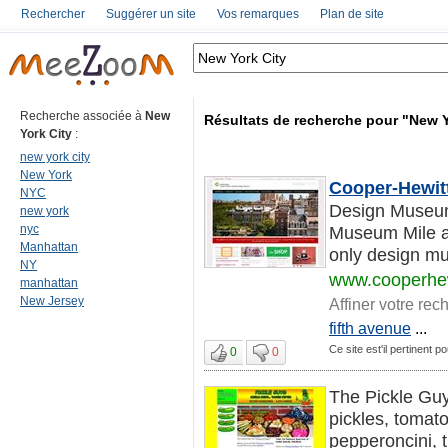
Rechercher
Suggérer un site
Vos remarques
Plan de site
Recherche associée à
New
Résultats de recherche pour "New Y
York City
:
new york city
New York
Cooper-Hewit
NYC
Design Museum
new york
nyc
Museum Mile at
Manhattan
only design mu
NY
www.cooperhew
manhattan
New Jersey
Affiner votre rec
fifth avenue
...
Ce site est'il pertinent 
0
0
The Pickle Guys
pickles, tomat
pepperoncini, t