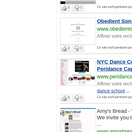
Ce site est'il pertinent 
0
0
Obedient Son
www.obedient
Affiner votre rec
Ce site est'il pertinent 
0
0
NYC Dance Cen
Peridance Ca
www.peridanc
Affiner votre rec
dance school
...
Ce site est'il pertinent 
0
0
Amy's Bread - 
We invite you t
...
www.amysbre