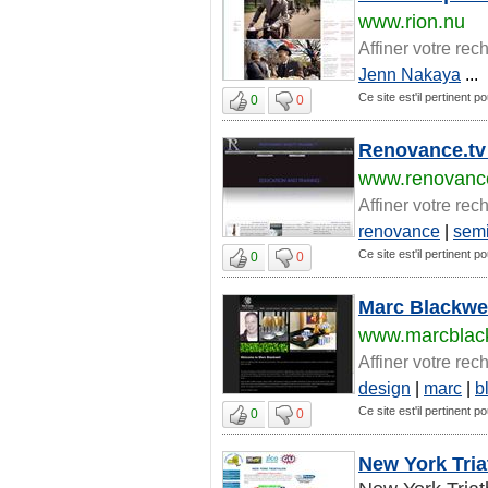
www.rion.nu
Affiner votre rec
Jenn Nakaya
...
Ce site est'il pertinent 
0
0
Renovance.tv 
www.renovance
Affiner votre rec
renovance
|
sem
Ce site est'il pertinent 
0
0
Marc Blackwe
www.marcblac
Affiner votre rec
design
|
marc
|
b
Ce site est'il pertinent 
0
0
New York Tria