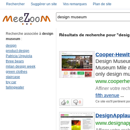
Rechercher
Suggérer un site
Vos remarques
Plan de site
Recherche associée à
design
Résultats de recherche pour "des
museum
:
design
product design
Cooper-Hewit
Patricia Urguiola
Design Museum
three bears
milan design week
Museum Mile at
green clothes
only design mu
staircase
www.cooperhew
toy car
fallingwater
Affiner votre rec
fifth avenue
...
Ce site est'il pertinent
0
0
DesignAppla
www.designap
Affiner votre rec