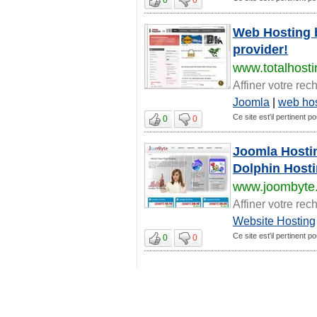
Web Hosting b
provider!
www.totalhost
Affiner votre rec
Joomla
|
web ho
Ce site est'il pertinent 
0
0
Joomla Hosti
Dolphin Host
www.joombyte
Affiner votre rec
Website Hosting
Ce site est'il pertinent 
0
0