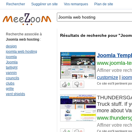
Rechercher
Suggérer un site
Vos remarques
Plan de site
Recherche associée à
Résultats de recherche pour "Joom
Joomla web hosting
:
design
joomla web hosting
Joomla Templa
joomla
Joomla
www.joomla-te
taillight
Affiner votre rec
vannin
customize
|
joom
councils
clubs
Ce site est'il pertinent 
0
0
grille
vent shields
THUNDERSGARAG
Truck stuff. If
more about Vann
www.thunders
Affiner votre rec
Ce site est'il pertinent 
0
0