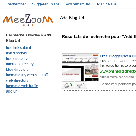
Rechercher
Suggérer un site
Vos remarques
Plan de site
Recherche associée à
Add
Résultats de recherche pour "Add B
Blog Url
:
free link submit
link directory
Free Blogger|Web Dir
free directory
Free online web direct
internet directory
Increase traffic to blo
blog directory
www.onlinesitedirect
increase my web site traffic
Affiner votre recherche :
web directory
Ce site est'il pertinent p
0
0
increase web traffic
add url