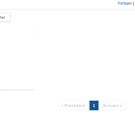
Partager
|
« Précédent
1
Suivant »