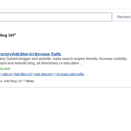
log Url"
ectory|Add Blog Url |Increase Traffic
ory Submit blogger and website, make search engine friendly. Increase visibility,
gspot and website blog, all directories,i.e education ...
ory.com
|
add url
|
Add Blog Url
|
web directory
|
increase web traffic
...
our 'Add Blog Url' ?
Votez