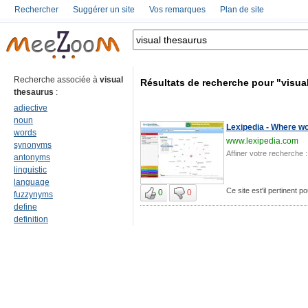
Rechercher
Suggérer un site
Vos remarques
Plan de site
Recherche associée à
visual
Résultats de recherche pour "visua
thesaurus
:
adjective
noun
Lexipedia - Where w
words
www.lexipedia.com
synonyms
Affiner votre recherche :
antonyms
linguistic
language
Ce site est'il pertinent p
0
0
fuzzynyms
define
definition