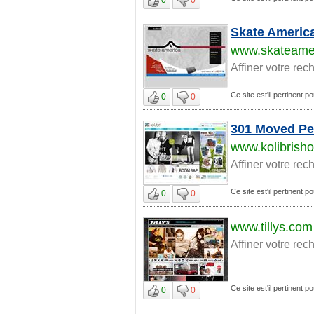
Skate Americ
www.skateame
Affiner votre rec
Ce site est'il pertinent p
0
0
301 Moved Pe
www.kolibrish
Affiner votre rec
Ce site est'il pertinent p
0
0
www.tillys.com
Affiner votre rec
Ce site est'il pertinent p
0
0