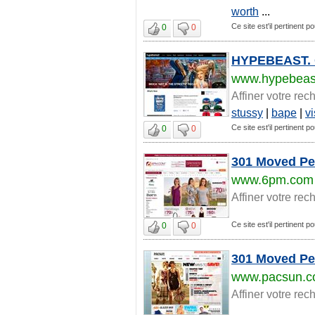
worth
...
Ce site est'il pertinent p
0
0
HYPEBEAST. O
www.hypebeas
Affiner votre rec
stussy
|
bape
|
v
Ce site est'il pertinent p
0
0
301 Moved Pe
www.6pm.com
Affiner votre rec
Ce site est'il pertinent p
0
0
301 Moved Pe
www.pacsun.
Affiner votre rec