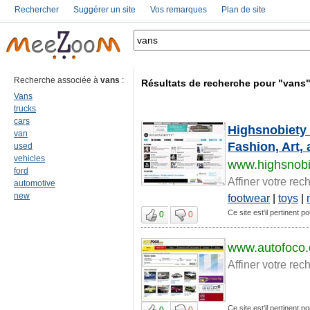
Rechercher
Suggérer un site
Vos remarques
Plan de site
Recherche associée à
vans
:
Résultats de recherche pour "vans
Vans
trucks
cars
Highsnobiety 
van
Fashion, Art,
used
vehicles
www.highsnobi
ford
Affiner votre rec
automotive
new
footwear
|
toys
|
Ce site est'il pertinent p
0
0
www.autofoco
Affiner votre rec
Ce site est'il pertinent p
0
0