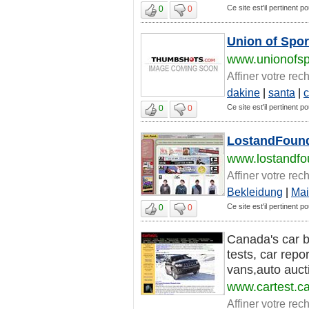
Ce site est'il pertinent p
0
0
Union of Spor
www.unionofsp
Affiner votre rec
dakine
|
santa
|
c
Ce site est'il pertinent p
0
0
LostandFound
www.lostandfo
Affiner votre rec
Bekleidung
|
Mai
Ce site est'il pertinent p
0
0
Canada's car b
tests, car repo
vans,auto auct
www.cartest.c
Affiner votre rec