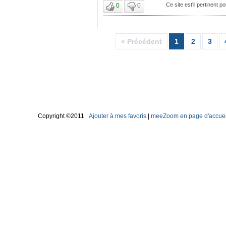
Ce site est'il pertinent p
0
0
« Précédent
1
2
3
Copyright ©2011
Ajouter à mes favoris
|
meeZoom en page d'accuei