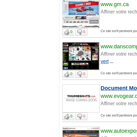
www.gm.ca
Affiner votre rec
Ce site est'il pertinent p
0
0
www.danscom
Affiner votre rec
vert
...
Ce site est'il pertinent p
0
0
Document Mo
www.evogear.
Affiner votre rec
Ce site est'il pertinent p
0
0
www.autoexpos