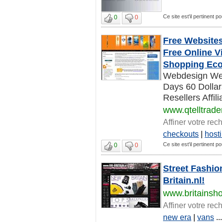
Ce site est'il pertinent p
0
0
Free Website
Free Online V
Shopping Ec
Webdesign Web
Days 60 Dollar
Resellers Affil
www.qtelltrade
Affiner votre rec
checkouts
|
host
Ce site est'il pertinent p
0
0
Street Fashio
Britain.nl!
www.britainsho
Affiner votre rec
new era
|
vans
...