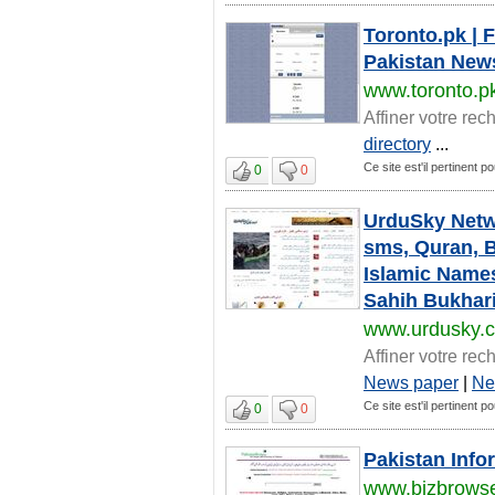
Toronto.pk | 
Pakistan New
www.toronto.p
Affiner votre rec
directory
...
Ce site est'il pertinent 
0
0
UrduSky Netwo
sms, Quran, 
Islamic Names
Sahih Bukhari
www.urdusky.
Affiner votre rec
News paper
|
Ne
Ce site est'il pertinent 
0
0
Pakistan Info
www.bizbrows