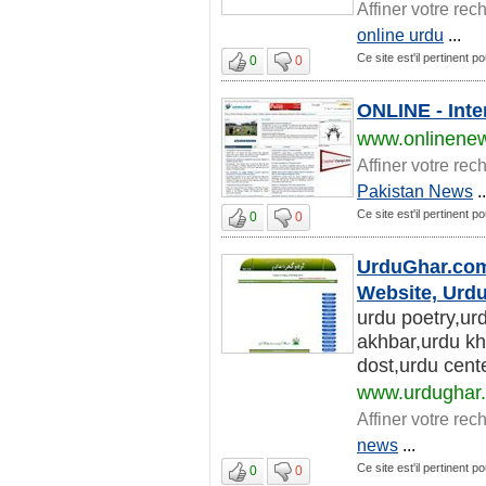
Affiner votre rec
online urdu
...
Ce site est'il pertinent 
0
0
ONLINE - Inte
www.onlinene
Affiner votre rec
Pakistan News
..
Ce site est'il pertinent 
0
0
UrduGhar.com 
Website, Urd
urdu poetry,ur
akhbar,urdu kh
dost,urdu cent
www.urdughar
Affiner votre rec
news
...
Ce site est'il pertinent 
0
0