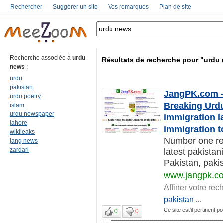
Rechercher
Suggérer un site
Vos remarques
Plan de site
Recherche associée à
urdu
Résultats de recherche pour "urdu
news
:
urdu
pakistan
JangPK.com -
urdu poetry
Breaking Urdu
islam
urdu newspaper
immigration l
lahore
immigration t
wikileaks
Number one res
jang news
zardari
latest pakistani
Pakistan, pakis
www.jangpk.c
Affiner votre rec
pakistan
...
Ce site est'il pertinent 
0
0