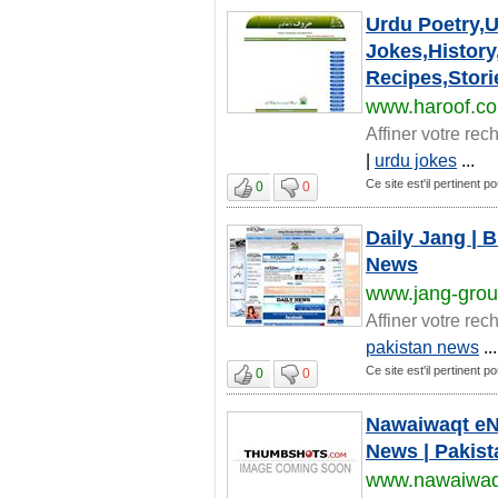
Urdu Poetry,
Jokes,Histor
Recipes,Stor
www.haroof.c
Affiner votre rec
|
urdu jokes
...
Ce site est'il pertinent 
0
0
Daily Jang | 
News
www.jang-gro
Affiner votre rec
pakistan news
...
Ce site est'il pertinent 
0
0
Nawaiwaqt eNe
News | Pakist
www.nawaiwaq