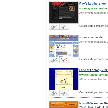
Ray`s Leathershop - 
www.rays-leathershop
Affiner votre recherche :
Ce site est'il pertinent p
0
0
www.cartoon-it.de
Affiner votre recherche :
Ce site est'il pertinent p
0
0
Land of Fantasy - Ih
www.landoffantasy.de
Affiner votre recherche :
Ce site est'il pertinent p
0
0
Ich-will-Besucher B
2000 User Startgutha