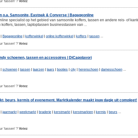
our 'tassen' ?
Votez
an o.a. Samsonite, Eastpak & Converse | Bagageonline
line specialist op het gebied van samsonite koffers, tassen en andere reis- of kant
u koffers, tassen, laptoptassen businesstassen van ...
|
Bagageonline
|
kofferwinkel
|
online kofferwinkel
|
koffers
|
tassen
...
our 'tassen' ?
Votez
ndy schoenen, tassen en accessoires | DiCapolavori
|
schoenen
|
tassen
|
laarzen
|
laars
|
booties
|
city
|
herenschoen
|
damesschoen
...
our 'tassen' ?
Votez
t, beurs, kermis of evenement. Marktkalender maakt jouw dagje uit compleet!
|
jaarmarkt
|
weekmarkt
|
braderie
|
kerstmarkt
|
kerstmarkten
|
kermis
|
beurs
...
our 'tassen' ?
Votez