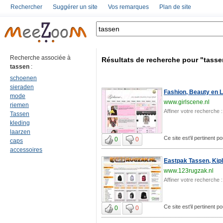
Rechercher
Suggérer un site
Vos remarques
Plan de site
Recherche associée à
Résultats de recherche pour "tasse
tassen
:
schoenen
sieraden
Fashion, Beauty en Li
mode
www.girlscene.nl
riemen
Affiner votre recherche :
Tassen
kleding
laarzen
Ce site est'il pertinent p
0
0
caps
accessoires
Eastpak Tassen, Kip
www.123rugzak.nl
Affiner votre recherche :
Ce site est'il pertinent p
0
0