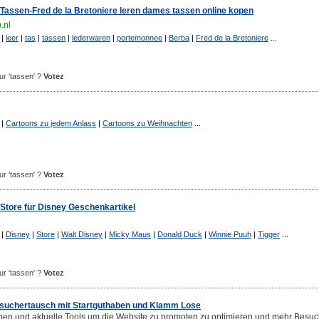
Tassen-Fred de la Bretoniere leren dames tassen online kopen
.nl
|
leer
|
tas
|
tassen
|
lederwaren
|
portemonnee
|
Berba
|
Fred de la Bretoniere
...
our 'tassen' ?
Votez
|
Cartoons zu jedem Anlass
|
Cartoons zu Weihnachten
...
our 'tassen' ?
Votez
r Store für Disney Geschenkartikel
|
Disney
|
Store
|
Walt Disney
|
Micky Maus
|
Donald Duck
|
Winnie Puuh
|
Tigger
...
our 'tassen' ?
Votez
esuchertausch mit Startguthaben und Klamm Lose
ben und aktuelle Tools um die Website zu promoten zu optimieren und mehr Besuc