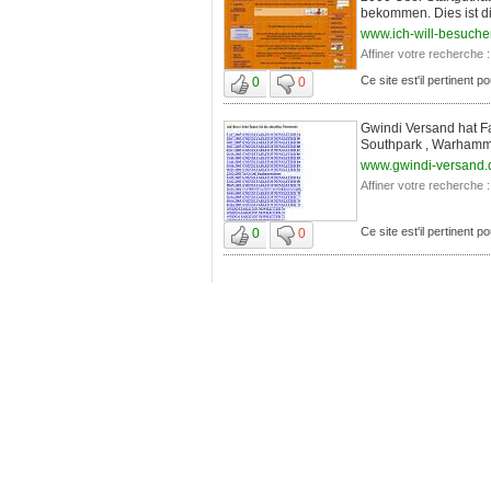
bekommen. Dies ist di
www.ich-will-besuche
Affiner votre recherche :
Ce site est'il pertinent p
0
0
Gwindi Versand hat Fa
Southpark , Warhamme
www.gwindi-versand.
Affiner votre recherche :
Ce site est'il pertinent p
0
0