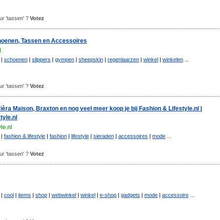
our 'tassen' ?
Votez
choenen, Tassen en Accessoires
l
|
schoenen
|
slippers
|
gympen
|
sheepskin
|
regenlaarzen
|
winkel
|
winkelen
...
our 'tassen' ?
Votez
èra Maison, Braxton en nog veel meer koop je bij Fashion & Lifestyle.nl |
tyle.nl
le.nl
|
fashion & lifestyle
|
fashion
|
lifestyle
|
sieraden
|
accessoires
|
mode
...
our 'tassen' ?
Votez
|
cool
|
items
|
shop
|
webwinkel
|
winkel
|
e-shop
|
gadgets
|
mode
|
accessoire
...