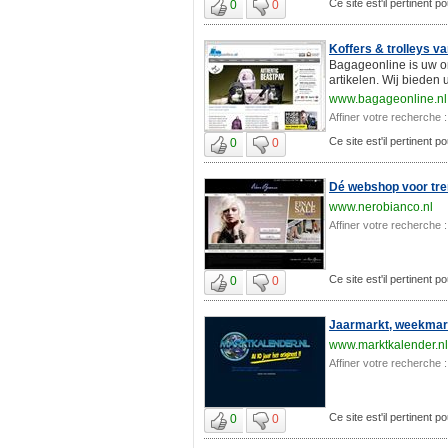
Ce site est'il pertinent p
0
0
Koffers & trolleys v
Bagageonline is uw on
artikelen. Wij bieden 
www.bagageonline.nl
Affiner votre recherche :
Ce site est'il pertinent p
0
0
Dé webshop voor tre
www.nerobianco.nl
Affiner votre recherche :
Ce site est'il pertinent p
0
0
Jaarmarkt, weekmark
www.marktkalender.nl
Affiner votre recherche :
Ce site est'il pertinent p
0
0