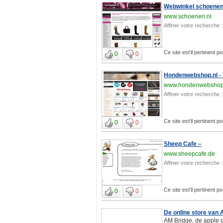
Webwinkel schoenen, 
www.schoenen.nl
Affiner votre recherche :
Ce site est'il pertinent p
0
0
Hondenwebshop.nl -
www.hondenwebshop
Affiner votre recherche :
Ce site est'il pertinent p
0
0
Sheep Cafe –
www.sheepcafe.de
Affiner votre recherche :
Ce site est'il pertinent p
0
0
De online store van 
AM Bridge, de apple de