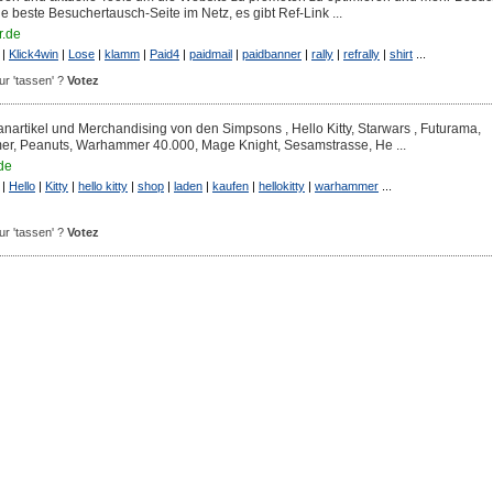
e beste Besuchertausch-Seite im Netz, es gibt Ref-Link ...
r.de
|
Klick4win
|
Lose
|
klamm
|
Paid4
|
paidmail
|
paidbanner
|
rally
|
refrally
|
shirt
...
our 'tassen' ?
Votez
nartikel und Merchandising von den Simpsons , Hello Kitty, Starwars , Futurama,
r, Peanuts, Warhammer 40.000, Mage Knight, Sesamstrasse, He ...
de
|
Hello
|
Kitty
|
hello kitty
|
shop
|
laden
|
kaufen
|
hellokitty
|
warhammer
...
our 'tassen' ?
Votez