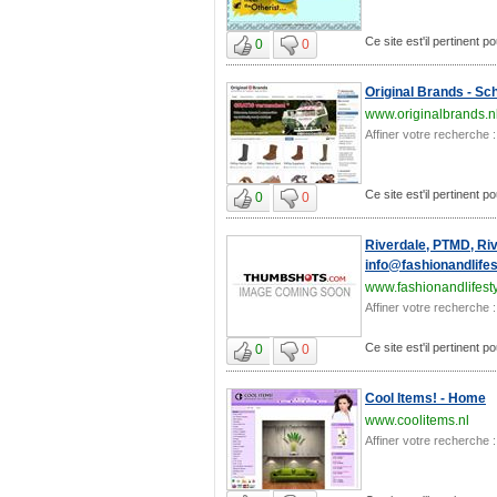
Ce site est'il pertinent p
0
0
Original Brands - S
www.originalbrands.n
Affiner votre recherche :
Ce site est'il pertinent p
0
0
Riverdale, PTMD, Rivi
info@fashionandlifes
www.fashionandlifesty
Affiner votre recherche :
Ce site est'il pertinent p
0
0
Cool Items! - Home
www.coolitems.nl
Affiner votre recherche :