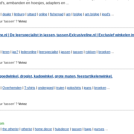
od's, armbanden en hoesjes, adapters en ...
|
dealer
|
limburg
|
sittard
|
online
|
fisherpad
|
am
|
bridge
|
am bridge
|
ipod's
...
our 'tassen' ?
Votez
e.nl | De leerspecialist in jassen, tassen,Exlcusiveline.nl | Exclusief winkelen in
|
leren
|
jas?
|
lederonline
|
leerspecialist
|
jassen
|
tassen
|
rokken
|
broeken
...
our 'tassen' ?
Votez
goedwinkel, drogist, kadowinkel, grote maten, feestartikelenwinkel.
|
Overhemden
|
T-shirts
|
ondergoed
|
truien
|
poloshirts
|
jeans
|
broeken
...
our 'tassen' ?
Votez
com
|
the otherist
|
otherist
|
home decor
|
huisdecor
|
tassen
|
bags
|
purses
...