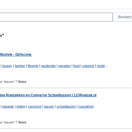
n"
festyle - Girlscene
|
beauty
|
fashion
|
lifestyle
|
garderobe
|
sieraden
|
food
|
columns
|
mode
...
our 'tassen' ?
Votez
ling Rugzakken en Converse Schooltassen | 123Rugzak.nl
|
eastpak
|
kipling
|
converse
|
tassen
|
schooltassen
|
rugzakken
our 'tassen' ?
Votez