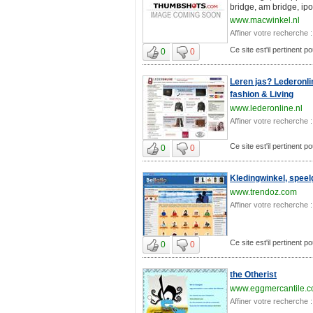
bridge, am bridge, ip
www.macwinkel.nl
Affiner votre recherche :
Ce site est'il pertinent p
0
0
Leren jas? Lederonlin
fashion & Living
www.lederonline.nl
Affiner votre recherche :
Ce site est'il pertinent p
0
0
Kledingwinkel, speel
www.trendoz.com
Affiner votre recherche :
Ce site est'il pertinent p
0
0
the Otherist
www.eggmercantile.
Affiner votre recherche :