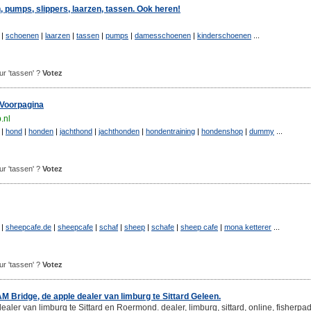
pumps, slippers, laarzen, tassen. Ook heren!
|
schoenen
|
laarzen
|
tassen
|
pumps
|
damesschoenen
|
kinderschoenen
...
our 'tassen' ?
Votez
 Voorpagina
.nl
|
hond
|
honden
|
jachthond
|
jachthonden
|
hondentraining
|
hondenshop
|
dummy
...
our 'tassen' ?
Votez
|
sheepcafe.de
|
sheepcafe
|
schaf
|
sheep
|
schafe
|
sheep cafe
|
mona ketterer
...
our 'tassen' ?
Votez
AM Bridge, de apple dealer van limburg te Sittard Geleen.
aler van limburg te Sittard en Roermond. dealer, limburg, sittard, online, fisherpa