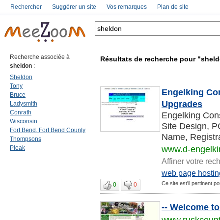
Rechercher
Suggérer un site
Vos remarques
Plan de site
Recherche associée à
Résultats de recherche pour "shel
sheldon
:
Sheldon
Tony
Engelking Con
Bruce
Upgrades
Ladysmith
Conrath
Engelking Con
Wisconsin
Site Design, P
Fort Bend. Fort Bend County
Name, Registrar
Thompsons
Pleak
www.d-engelk
Affiner votre rec
web page hostin
Ce site est'il pertinent p
0
0
-- Welcome to
www.ruskcount