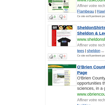
Affiner votre rec
Flambeau
|
Haw
Ce site est'il pertinent p
0
0
SheldonShirts
Sheldon & Le
www.sheldonsh
Affiner votre rec
tees
|
sheldon
...
Ce site est'il pertinent p
0
0
O'Brien Coun
Page
O'Brien County
opportunities t
sciences, in a g
www.obrienco
Affiner votre rec