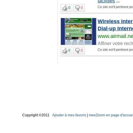
facilities
...
Ce site est'il pertinent p
0
0
Wireless Inte
Dial-up Inter
www.airmail.ne
Affiner votre rec
Ce site est'il pertinent p
0
0
Copyright ©2011
Ajouter à mes favoris
|
meeZoom en page d'accuei