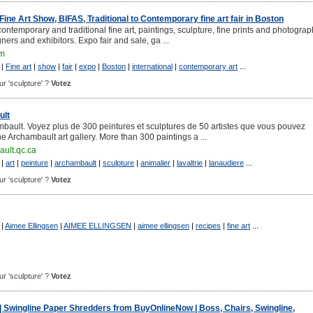
Fine Art Show, BIFAS, Traditional to Contemporary fine art fair in Boston
ontemporary and traditional fine art, paintings, sculpture, fine prints and photogra
igners and exhibitors. Expo fair and sale, ga ...
om
|
Fine art
|
show
|
fair
|
expo
|
Boston
|
international
|
contemporary art
...
our 'sculpture' ?
Votez
ult
ambault. Voyez plus de 300 peintures et sculptures de 50 artistes que vous pouvez
The Archambault art gallery. More than 300 paintings a ...
ult.qc.ca
|
art
|
peinture
|
archambault
|
sculpture
|
animalier
|
lavaltrie
|
lanaudiere
...
our 'sculpture' ?
Votez
|
Aimee Ellingsen
|
AIMEE ELLINGSEN
|
aimee ellingsen
|
recipes
|
fine art
...
our 'sculpture' ?
Votez
 | Swingline Paper Shredders from BuyOnlineNow | Boss, Chairs, Swingline,