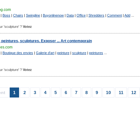
og.com
|
Boss
|
Chairs
|
Swingline
|
Buyonlinenow
|
Data
|
Office
|
Shredders
|
Comment
|
Add
...
our 'sculpture' ?
Votez
e, peintures, sculptures. Exposer ... Art contemporain
ies.com
|
Boutique des envies
|
Galerie d'art
|
peinture
|
sculpture
|
peintures
...
our 'sculpture' ?
Votez
ent
1
2
3
4
5
6
7
8
9
10
11
12