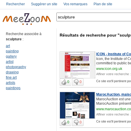
Rechercher
Suggérer un site
Vos remarques
Plan de site
Recherche associée à
Résultats de recherche pour "sculp
sculpture
:
art
painting
ICON - Institute of 
gallery
Icon, the Institute of 
artist
committed to public b
photography
www.icon.org.uk
drawing
Affiner votre recherche :
fine art
Ce site est'il pertinent p
0
0
artists
paintings
MarocAuction, maiso
MarocAuction est une 
MarocAuction présente
www.marocauction.c
Affiner votre recherche :
Ce site est'il pertinent p
0
0