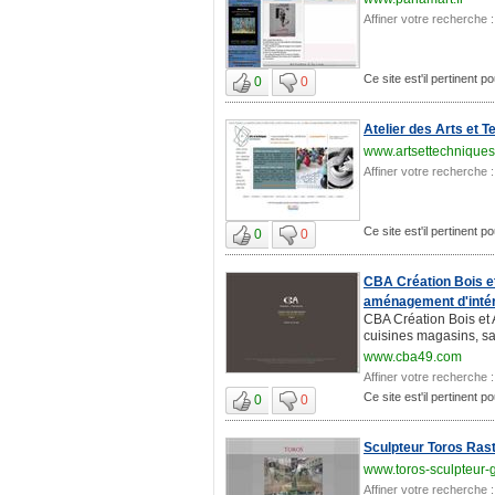
Affiner votre recherche :
Ce site est'il pertinent p
0
0
Atelier des Arts et 
www.artsettechnique
Affiner votre recherche :
Ce site est'il pertinent p
0
0
CBA Création Bois e
aménagement d'intér
CBA Création Bois et 
cuisines magasins, sal
www.cba49.com
Affiner votre recherche :
Ce site est'il pertinent p
0
0
Sculpteur Toros Ras
www.toros-sculpteur-g
Affiner votre recherche :