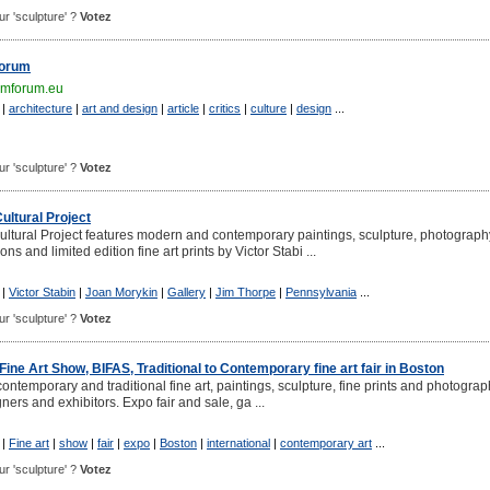
our 'sculpture' ?
Votez
orum
mforum.eu
|
architecture
|
art and design
|
article
|
critics
|
culture
|
design
...
our 'sculpture' ?
Votez
ltural Project
tural Project features modern and contemporary paintings, sculpture, photograph
ns and limited edition fine art prints by Victor Stabi ...
|
Victor Stabin
|
Joan Morykin
|
Gallery
|
Jim Thorpe
|
Pennsylvania
...
our 'sculpture' ?
Votez
Fine Art Show, BIFAS, Traditional to Contemporary fine art fair in Boston
ontemporary and traditional fine art, paintings, sculpture, fine prints and photogra
igners and exhibitors. Expo fair and sale, ga ...
|
Fine art
|
show
|
fair
|
expo
|
Boston
|
international
|
contemporary art
...
our 'sculpture' ?
Votez