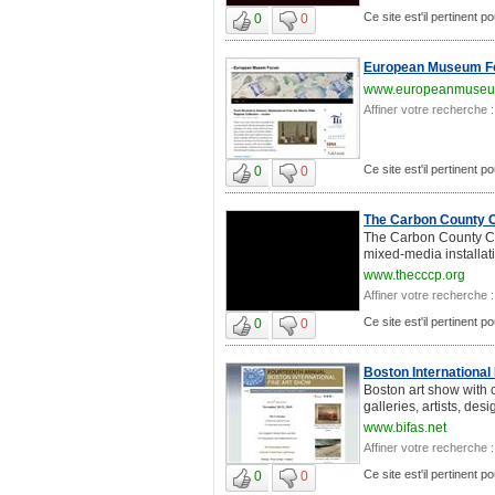
Ce site est'il pertinent p
0
0
European Museum F
www.europeanmuseu
Affiner votre recherche :
Ce site est'il pertinent p
0
0
The Carbon County Cu
The Carbon County Cul
mixed-media installatio
www.thecccp.org
Affiner votre recherche :
Ce site est'il pertinent p
0
0
Boston International 
Boston art show with c
galleries, artists, des
www.bifas.net
Affiner votre recherche :
Ce site est'il pertinent p
0
0