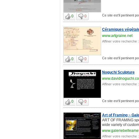
Ce site est'il pertinent p
0
0
Céramiques végétales
www.artgraine.net
Affiner votre recherche :
Ce site est'il pertinent p
0
0
Noguchi Sculpture
www.davidnoguchi.c
Affiner votre recherche :
Ce site est'il pertinent p
0
0
Art of Framing ~ Gal
ART OF FRAMING specia
wide variety of custo
www.galeriebelleame
Affiner votre recherche :