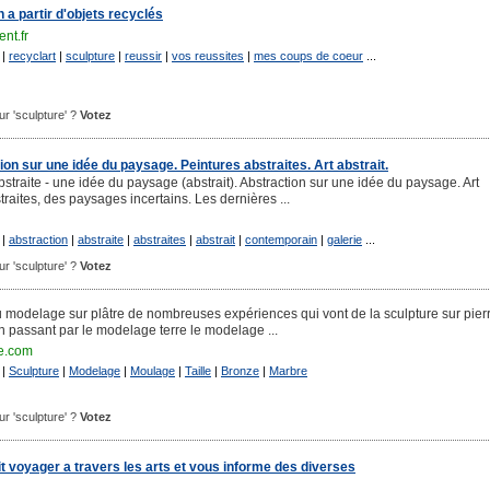
 a partir d'objets recyclés
nt.fr
|
recyclart
|
sculpture
|
reussir
|
vos reussites
|
mes coups de coeur
...
our 'sculpture' ?
Votez
tion sur une idée du paysage. Peintures abstraites. Art abstrait.
abstraite - une idée du paysage (abstrait). Abstraction sur une idée du paysage. Art
straites, des paysages incertains. Les dernières ...
|
abstraction
|
abstraite
|
abstraites
|
abstrait
|
contemporain
|
galerie
...
our 'sculpture' ?
Votez
au modelage sur plâtre de nombreuses expériences qui vont de la sculpture sur pierr
n passant par le modelage terre le modelage ...
re.com
|
Sculpture
|
Modelage
|
Moulage
|
Taille
|
Bronze
|
Marbre
our 'sculpture' ?
Votez
t voyager a travers les arts et vous informe des diverses