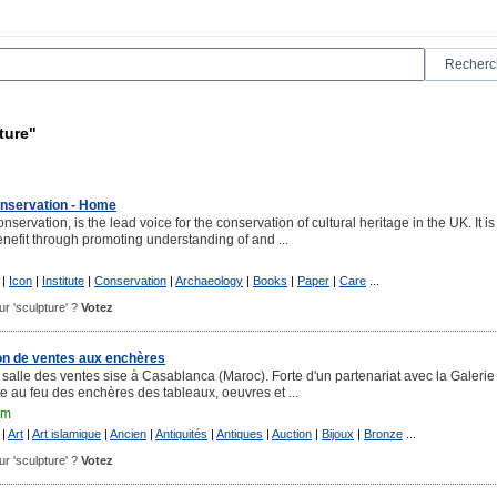
ture"
Conservation - Home
Conservation, is the lead voice for the conservation of cultural heritage in the UK. It is
enefit through promoting understanding of and ...
|
Icon
|
Institute
|
Conservation
|
Archaeology
|
Books
|
Paper
|
Care
...
our 'sculpture' ?
Votez
n de ventes aux enchères
salle des ventes sise à Casablanca (Maroc). Forte d'un partenariat avec la Galerie 
 au feu des enchères des tableaux, oeuvres et ...
om
|
Art
|
Art islamique
|
Ancien
|
Antiquités
|
Antiques
|
Auction
|
Bijoux
|
Bronze
...
our 'sculpture' ?
Votez