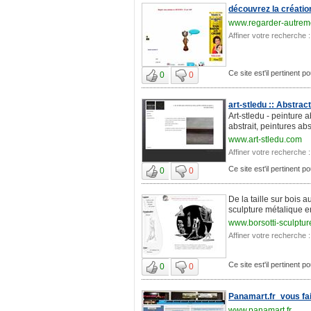
découvrez la création
www.regarder-autreme
Affiner votre recherche :
Ce site est'il pertinent p
0
0
art-stledu :: Abstrac
Art-stledu - peinture 
abstrait, peintures ab
www.art-stledu.com
Affiner votre recherche :
Ce site est'il pertinent p
0
0
De la taille sur bois 
sculpture métalique e
www.borsotti-sculptu
Affiner votre recherche :
Ce site est'il pertinent p
0
0
Panamart.fr_vous fai
www.panamart.fr