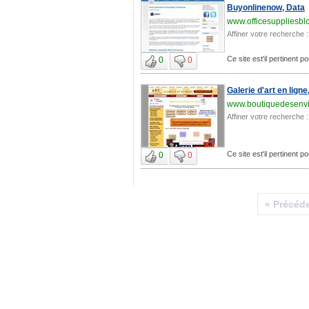
Buyonlinenow, Data
www.officesuppliesbl
Affiner votre recherche :
Ce site est'il pertinent p
0
0
Galerie d'art en lign
www.boutiquedesenv
Affiner votre recherche :
Ce site est'il pertinent p
0
0
« Précéd