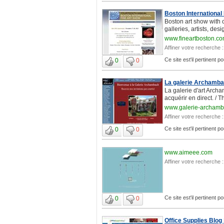
Boston International 
Boston art show with c
galleries, artists, des
www.fineartboston.c
Affiner votre recherche :
Ce site est'il pertinent p
0
0
La galerie Archamba
La galerie d'art Arch
acquérir en direct. / 
www.galerie-archamba
Affiner votre recherche :
Ce site est'il pertinent p
0
0
www.aimeee.com
Affiner votre recherche :
Ce site est'il pertinent p
0
0
Office Supplies Blog