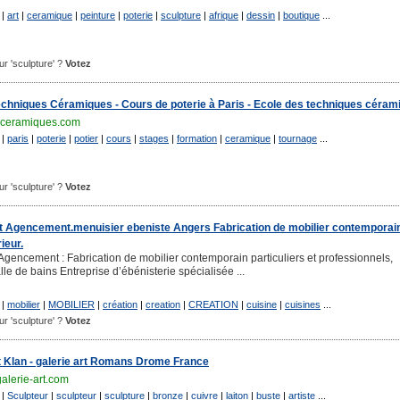
|
art
|
ceramique
|
peinture
|
poterie
|
sculpture
|
afrique
|
dessin
|
boutique
...
our 'sculpture' ?
Votez
Techniques Céramiques - Cours de poterie à Paris - Ecole des techniques céram
sceramiques.com
|
paris
|
poterie
|
potier
|
cours
|
stages
|
formation
|
ceramique
|
tournage
...
our 'sculpture' ?
Votez
t Agencement.menuisier ebeniste Angers Fabrication de mobilier contemporain
ieur.
Agencement : Fabrication de mobilier contemporain particuliers et professionnels,
le de bains Entreprise d’ébénisterie spécialisée ...
|
mobilier
|
MOBILIER
|
création
|
creation
|
CREATION
|
cuisine
|
cuisines
...
our 'sculpture' ?
Votez
t Klan - galerie art Romans Drome France
alerie-art.com
|
Sculpteur
|
sculpteur
|
sculpture
|
bronze
|
cuivre
|
laiton
|
buste
|
artiste
...