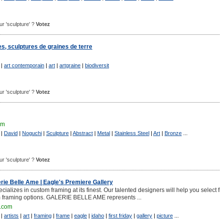
our 'sculpture' ?
Votez
, sculptures de graines de terre
|
art contemporain
|
art
|
artgraine
|
biodiversit
our 'sculpture' ?
Votez
om
|
David
|
Noguchi
|
Sculpture
|
Abstract
|
Metal
|
Stainless Steel
|
Art
|
Bronze
...
our 'sculpture' ?
Votez
erie Belle Ame | Eagle's Premiere Gallery
lizes in custom framing at its finest. Our talented designers will help you select 
m framing options. GALERIE BELLE AME represents ...
.com
|
artists
|
art
|
framing
|
frame
|
eagle
|
idaho
|
first friday
|
gallery
|
picture
...