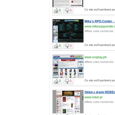
Ce site est'il pertinent p
0
0
Mike's RPG Center -
www.mikesrpgcenter
Affiner votre recherche :
Ce site est'il pertinent p
0
0
www.cosplay.ph
Affiner votre recherche :
Ce site est'il pertinent p
0
0
Sklep z grami REBEL.p
www.rebel.pl
Affiner votre recherche :