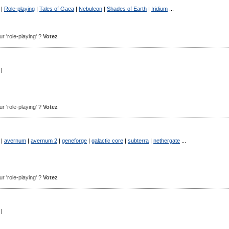
|
Role-playing
|
Tales of Gaea
|
Nebuleon
|
Shades of Earth
|
Iridium
...
our 'role-playing' ?
Votez
|
our 'role-playing' ?
Votez
|
avernum
|
avernum 2
|
geneforge
|
galactic core
|
subterra
|
nethergate
...
our 'role-playing' ?
Votez
|