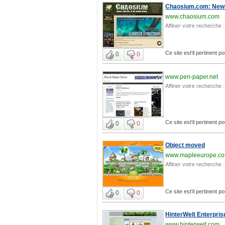
Chaosium.com: New
www.chaosium.com
Affiner votre recherche :
Ce site est'il pertinent p
0
0
www.pen-paper.net
Affiner votre recherche :
Ce site est'il pertinent p
0
0
Object moved
www.mapleeurope.c
Affiner votre recherche :
Ce site est'il pertinent p
0
0
HinterWelt Enterpris
www.hinterwelt.com