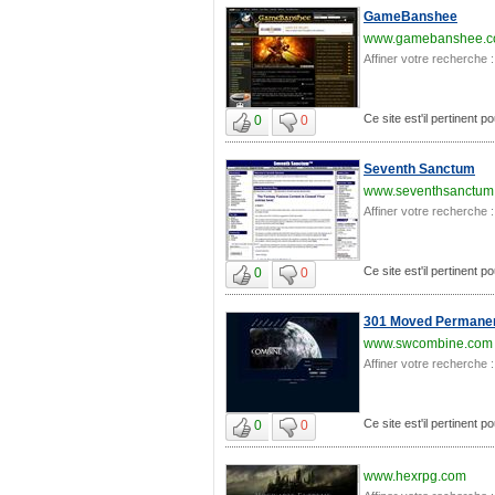
GameBanshee
www.gamebanshee.
Affiner votre recherche :
Ce site est'il pertinent p
0
0
Seventh Sanctum
www.seventhsanctum
Affiner votre recherche :
Ce site est'il pertinent p
0
0
301 Moved Permanen
www.swcombine.com
Affiner votre recherche :
Ce site est'il pertinent p
0
0
www.hexrpg.com