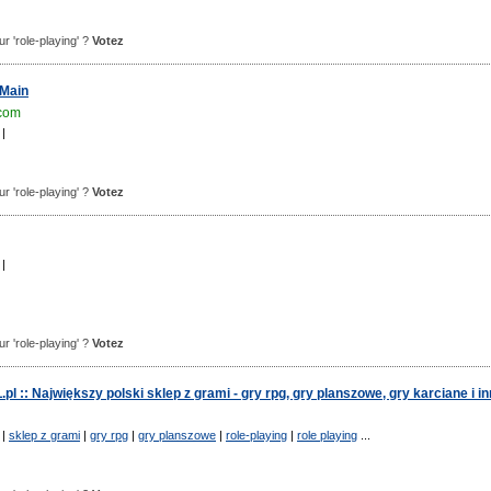
our 'role-playing' ?
Votez
 Main
.com
|
our 'role-playing' ?
Votez
|
our 'role-playing' ?
Votez
l :: Największy polski sklep z grami - gry rpg, gry planszowe, gry karciane i i
|
sklep z grami
|
gry rpg
|
gry planszowe
|
role-playing
|
role playing
...