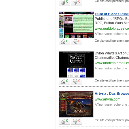
Ce site est'il pertinent p
0
0
Guild of Blades Publ
Publisher of RPGs, B
RPG, Button Wars Min
www.guildofblades.c
Affiner votre recherche :
Ce site est'il pertinent p
0
0
Dylon Whyte's Art of 
Chainmaille, Chainmail
www.artofchainmail.
Affiner votre recherche :
Ce site est'il pertinent p
0
0
Artyria : Das Brows
www.artyria.com
Affiner votre recherche :
Ce site est'il pertinent p
0
0