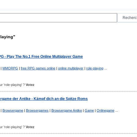
playing"
- Play The No.1 Free Online Multiplayer Game
|
MMORPG
|
free RPG games online
|
online multiplayer
|
role-playing
...
our 'role-playing' ?
Votez
ergame der Antike - Kämpf dich an die Spitze Roms
|
Browsergame
|
Browsergames
|
Browsergame Antike
|
Game
|
Onlinegame
...
our 'role-playing' ?
Votez