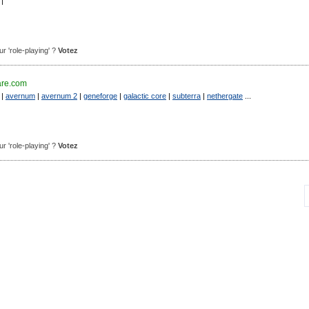
|
our 'role-playing' ?
Votez
are.com
|
avernum
|
avernum 2
|
geneforge
|
galactic core
|
subterra
|
nethergate
...
our 'role-playing' ?
Votez