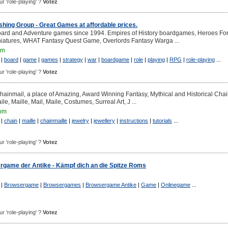
our 'role-playing' ?
Votez
ishing Group - Great Games at affordable prices.
oard and Adventure games since 1994. Empires of History boardgames, Heroes Fo
iatures, WHAT Fantasy Quest Game, Overlords Fantasy Warga ...
om
|
board
|
game
|
games
|
strategy
|
war
|
boardgame
|
role
|
playing
|
RPG
|
role-playing
...
our 'role-playing' ?
Votez
Chainmail, a place of Amazing, Award Winning Fantasy, Mythical and Historical Chai
e, Maille, Mail, Maile, Costumes, Surreal Art, J ...
com
|
chain
|
maille
|
chainmaille
|
jewelry
|
jewellery
|
instructions
|
tutorials
...
our 'role-playing' ?
Votez
ergame der Antike - Kämpf dich an die Spitze Roms
|
Browsergame
|
Browsergames
|
Browsergame Antike
|
Game
|
Onlinegame
...
our 'role-playing' ?
Votez