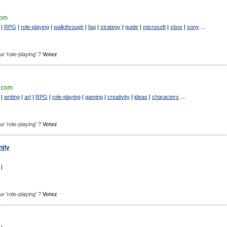
com
|
RPG
|
role-playing
|
walkthrough
|
faq
|
strategy
|
guide
|
microsoft
|
xbox
|
sony
...
our 'role-playing' ?
Votez
.com
|
writing
|
art
|
RPG
|
role-playing
|
gaming
|
creativity
|
ideas
|
characters
...
our 'role-playing' ?
Votez
tly
|
our 'role-playing' ?
Votez