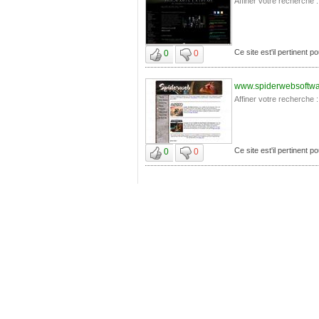
Affiner votre recherche :
Ce site est'il pertinent p
0
0
www.spiderwebsoftw
Affiner votre recherche :
Ce site est'il pertinent p
0
0