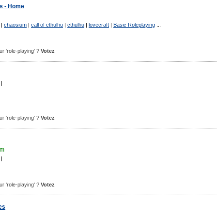
s - Home
|
chaosium
|
call of cthulhu
|
cthulhu
|
lovecraft
|
Basic Roleplaying
...
our 'role-playing' ?
Votez
|
our 'role-playing' ?
Votez
om
|
our 'role-playing' ?
Votez
es