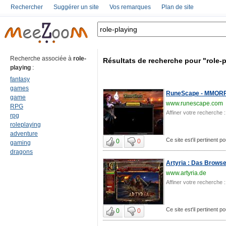
Rechercher
Suggérer un site
Vos remarques
Plan de site
Recherche associée à
role-
Résultats de recherche pour "role-
playing
:
fantasy
games
RuneScape - MMORPG 
game
www.runescape.com
RPG
Affiner votre recherche :
rpg
roleplaying
adventure
Ce site est'il pertinent p
0
0
gaming
dragons
Artyria : Das Brows
www.artyria.de
Affiner votre recherche :
Ce site est'il pertinent p
0
0