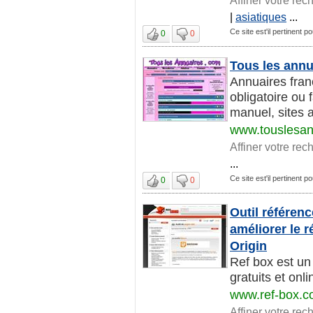
|
asiatiques
...
Ce site est'il pertinent 
0
0
Tous les annu
Annuaires fran
obligatoire ou 
manuel, sites ad
www.touslesan
Affiner votre rec
...
Ce site est'il pertinent 
0
0
Outil référen
améliorer le 
Origin
Ref box est un
gratuits et onl
www.ref-box.
Affiner votre rec