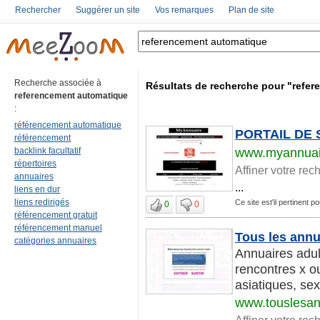
Rechercher
Suggérer un site
Vos remarques
Plan de site
Recherche associée à
Résultats de recherche pour "refe
referencement automatique
:
référencement automatique
PORTAIL DE 
référencement
backlink facultatif
www.myannuai
répertoires
Affiner votre rec
annuaires
...
liens en dur
liens redirigés
Ce site est'il pertinent 
0
0
référencement gratuit
référencement manuel
Tous les annu
catégories annuaires
Annuaires adul
rencontres x o
asiatiques, sex
www.touslesan
Affiner votre rec