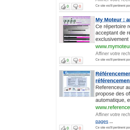
Ce site est'il pertinent 
0
0
My Moteur : a
Ce répertoire 
acceptant de ré
exclusivement 
www.mymoteu
Affiner votre rec
Ce site est'il pertinent 
0
0
Référencement
référencement
Referenceur au
propose des off
automatique, en 
www.reference
Affiner votre rec
pages
...
Ce site est'il pertinent 
0
0