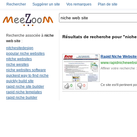
Rechercher
Suggérer un site
Vos remarques
Plan de site
Recherche associée à
niche
Résultats de recherche pour "niche
web site
:
nitchesitedesign
popular niche websites
Rapid Niche Websites
nitche websites
www.rapidnichewebsi
niche wesites
Affiner votre recherche :
niche websites software
quickest way to find niche
quickly build site
Ce site est'il pertinent p
0
0
rapid niche site builder
rapid niche templates
rapid niche builder