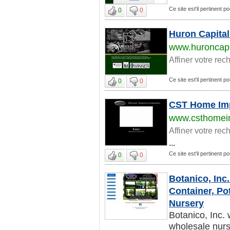
Ce site est'il pertinent p
0
0
Huron Capital
www.huroncapi
Affiner votre rec
Ce site est'il pertinent p
0
0
CST Home Im
www.csthomei
Affiner votre rec
...
Ce site est'il pertinent p
0
0
Botanico, Inc.
Container, Po
Nursery
Botanico, Inc.
wholesale nur