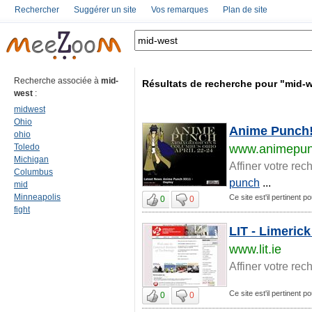
Rechercher
Suggérer un site
Vos remarques
Plan de site
Recherche associée à
mid-
Résultats de recherche pour "mid-
west
:
midwest
Ohio
Anime Punch! 
ohio
Toledo
www.animepun
Michigan
Affiner votre rec
Columbus
punch
...
mid
Minneapolis
Ce site est'il pertinent p
0
0
fight
LIT - Limerick
www.lit.ie
Affiner votre rec
Ce site est'il pertinent p
0
0