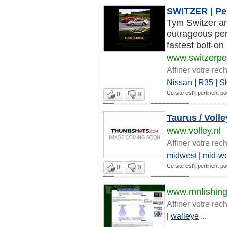
SWITZER | Pe
Tym Switzer an
outrageous pe
fastest bolt-on
www.switzerpe
Affiner votre rec
Nissan
|
R35
|
S
Ce site est'il pertinent p
0
0
Taurus / Volle
www.volley.nl
Affiner votre rec
midwest
|
mid-we
Ce site est'il pertinent p
0
0
www.mnfishin
Affiner votre rec
|
walleye
...