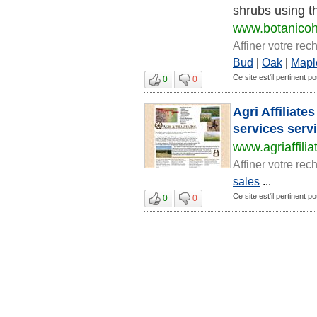
shrubs using th
www.botanico
Affiner votre rec
Bud
|
Oak
|
Mapl
Ce site est'il pertinent p
0
0
Agri Affiliate
services ser
www.agriaffili
Affiner votre rec
sales
...
Ce site est'il pertinent p
0
0