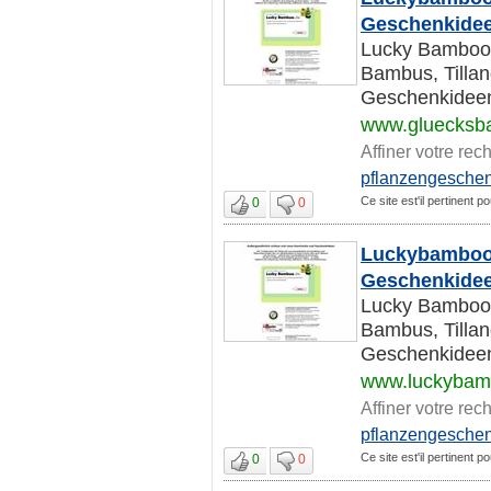
Geschenkideen
Lucky Bamboo 
Bambus, Tilla
Geschenkideen
www.gluecksb
Affiner votre rec
pflanzengesche
Ce site est'il pertinent 
0
0
Luckybamboo.
Geschenkideen
Lucky Bamboo 
Bambus, Tilla
Geschenkideen
www.luckybam
Affiner votre rec
pflanzengesche
Ce site est'il pertinent 
0
0