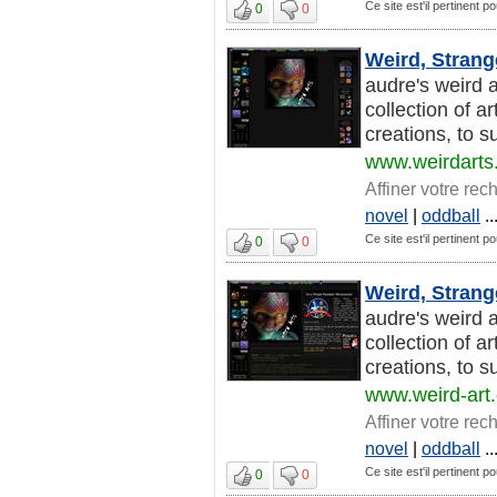
Ce site est'il pertinent 
0
0
Weird, Strang
audre's weird ar
collection of a
creations, to su
www.weirdarts
Affiner votre rec
novel
|
oddball
..
Ce site est'il pertinent 
0
0
Weird, Strang
audre's weird ar
collection of a
creations, to su
www.weird-art
Affiner votre rec
novel
|
oddball
..
Ce site est'il pertinent 
0
0