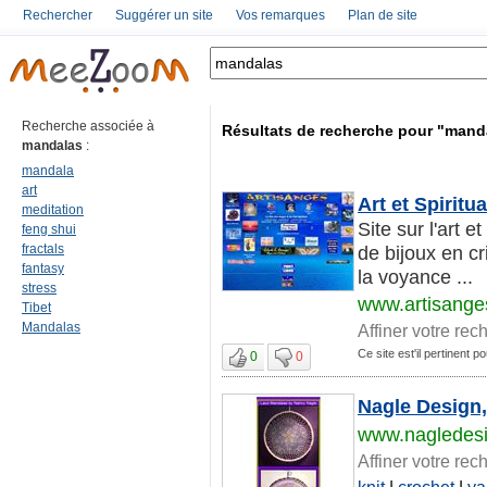
Rechercher
Suggérer un site
Vos remarques
Plan de site
Recherche associée à
Résultats de recherche pour "mand
mandalas
:
mandala
art
Art et Spiritu
meditation
Site sur l'art e
feng shui
fractals
de bijoux en cr
fantasy
la voyance ...
stress
www.artisange
Tibet
Mandalas
Affiner votre rec
Ce site est'il pertinent 
0
0
Nagle Design, 
www.nagledes
Affiner votre rec
knit
|
crochet
|
ya