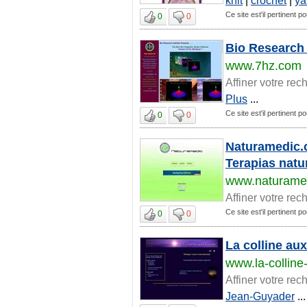
Ce site est'il pertinent 
0
0
Bio Research 
www.7hz.com
Affiner votre rec
Plus
...
Ce site est'il pertinent 
0
0
Naturamedic.c
Terapias natur
www.naturame
Affiner votre rec
Ce site est'il pertinent 
0
0
La colline au
www.la-collin
Affiner votre rec
Jean-Guyader
...