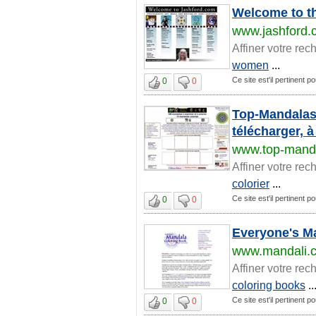
Welcome to th
www.jashford.
Affiner votre rec
women
...
Ce site est'il pertinent 
0
0
Top-Mandalas-
télécharger, à
www.top-manda
Affiner votre rec
colorier
...
Ce site est'il pertinent 
0
0
Everyone's M
www.mandali.
Affiner votre rec
coloring books
..
Ce site est'il pertinent 
0
0