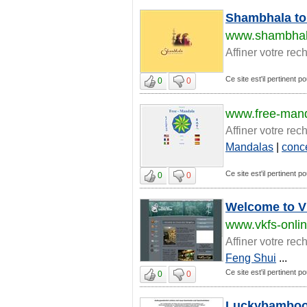
Shambhala tou
www.shambhal
Affiner votre rec
Ce site est'il pertinent 
0
0
www.free-man
Affiner votre rec
Mandalas
|
conce
Ce site est'il pertinent 
0
0
Welcome to V
www.vkfs-onli
Affiner votre rec
Feng Shui
...
Ce site est'il pertinent 
0
0
Luckybamboo.