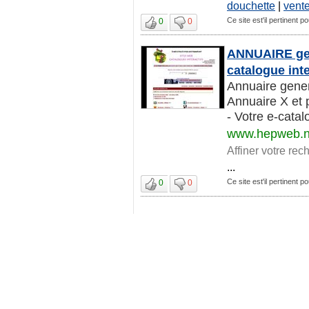
douchette
|
vent
Ce site est'il pertinent po
0
0
ANNUAIRE gen
catalogue inte
Annuaire genera
Annuaire X et 
- Votre e-catalo
www.hepweb.n
Affiner votre rec
...
Ce site est'il pertinent po
0
0