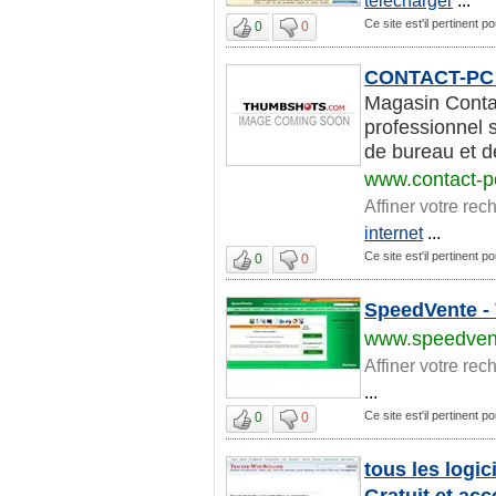
Ce site est'il pertinent po
0
0
CONTACT-PC
Magasin Contac
professionnel 
de bureau et d
www.contact-p
Affiner votre rec
internet
...
Ce site est'il pertinent po
0
0
SpeedVente - 
www.speedven
Affiner votre rec
...
Ce site est'il pertinent po
0
0
tous les logic
Gratuit et acc