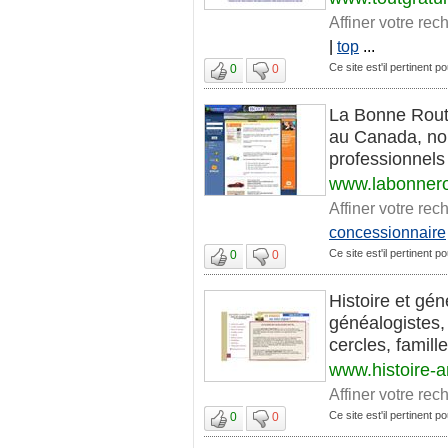
Affiner votre rec
|
top
...
Ce site est'il pertinent po
0
0
La Bonne Rout
au Canada, nouv
professionnels 
www.labonner
Affiner votre rec
concessionnaire
Ce site est'il pertinent po
0
0
Histoire et gé
généalogistes,
cercles, famille
www.histoire-
Affiner votre rec
Ce site est'il pertinent po
0
0