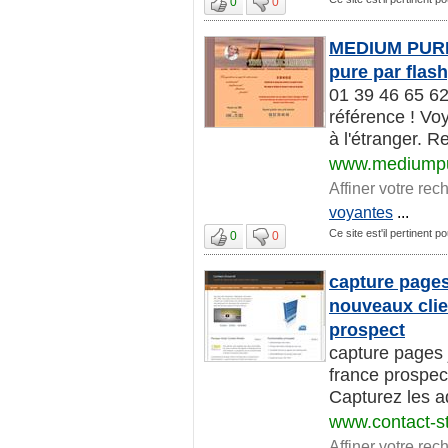
0
0
MEDIUM PURE 
pure par flas
01 39 46 65 62
référence ! Vo
à l'étranger. R
www.mediumpu
Affiner votre rec
voyantes
...
Ce site est'il pertinent po
0
0
capture pages
nouveaux clie
prospect
capture pages 
france prospect
Capturez les ad
www.contact-s
Affiner votre rec