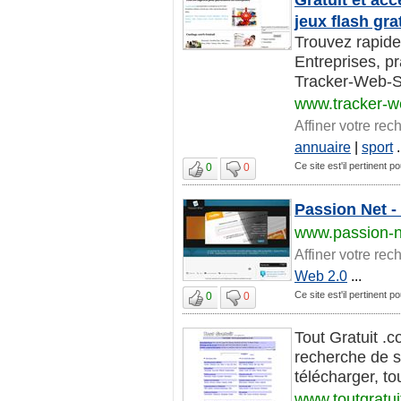
jeux flash gra
Trouvez rapide
Entreprises, pr
Tracker-Web-Sit
www.tracker-w
Affiner votre rec
annuaire
|
sport
.
Ce site est'il pertinent po
0
0
Passion Net - 
www.passion-ne
Affiner votre rec
Web 2.0
...
Ce site est'il pertinent po
0
0
Tout Gratuit .c
recherche de si
télécharger, to
www.toutgratu