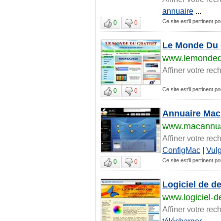
annuaire
...
Ce site est'il pertinent po
0
0
Le Monde Du G
www.lemondedu
Affiner votre rec
Ce site est'il pertinent po
0
0
Annuaire Mac 
www.macannua
Affiner votre rec
ConfigMac
|
Vulg
Ce site est'il pertinent po
0
0
Logiciel de de
www.logiciel-d
Affiner votre rec
télécharger
...