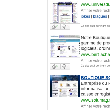
www.universdu
Affiner votre rec
jokes
|
blagues
|
Ce site est'il pertinent po
0
0
Notre Boutique
gamme de produi
logiciels, ordin
www.bert-acha
Affiner votre rec
Ce site est'il pertinent po
0
0
BOUTIQUE 
Entreprise du 
informatisatio
caisse enregistr
www.solumag.f
Affiner votre rec