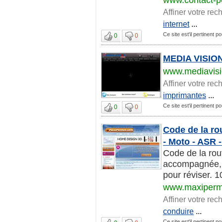
Affiner votre rec
internet
...
Ce site est'il pertinent po
0
0
MEDIA VISION
www.mediavisi
Affiner votre rec
imprimantes
...
Ce site est'il pertinent po
0
0
Code de la rou
- Moto - ASR 
Code de la rou
accompagnée, 
pour réviser. 1
www.maxiperm
Affiner votre rec
conduire
...
Ce site est'il pertinent po