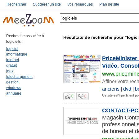
Rechercher
Suggérer un site
Vos remarques
Plan de site
Recherche associée à
Résultats de recherche pour "logici
logiciels
:
logiciel
informatique
PriceMinister
internet
Vidéo, Consol
gratuit
jeux
www.pricemini
téléchargement
Affiner votre rec
gestion
windows
anciens
|
dvd
|
b
annuaire
Ce site est'il pertinent po
0
0
CONTACT-PC
Magasin Contac
professionnel 
de bureau et d
www.contact-pc