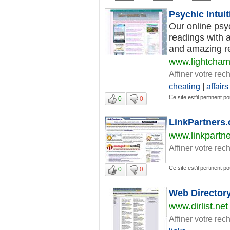
Psychic Intu
Our online psyc
readings with 
and amazing re
www.lightcham
Affiner votre rec
cheating
|
affairs
Ce site est'il pertinent p
0
0
LinkPartners.
www.linkpartn
Affiner votre rec
Ce site est'il pertinent p
0
0
Web Director
www.dirlist.net
Affiner votre rec