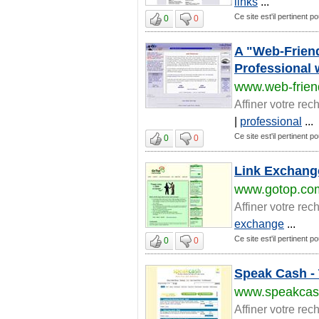
links
...
Ce site est'il pertinent p
0
0
A "Web-Friend
Professional 
www.web-frie
Affiner votre rec
|
professional
...
Ce site est'il pertinent p
0
0
Link Exchange
www.gotop.co
Affiner votre rec
exchange
...
Ce site est'il pertinent p
0
0
Speak Cash - 
www.speakcas
Affiner votre rec