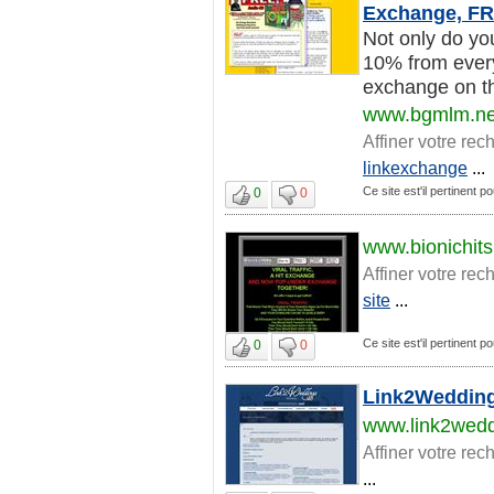
Exchange, FR
Not only do yo
10% from ever
exchange on th
www.bgmlm.ne
Affiner votre rec
linkexchange
...
Ce site est'il pertinent p
0
0
www.bionichit
Affiner votre rec
site
...
Ce site est'il pertinent p
0
0
Link2Wedding
www.link2wed
Affiner votre rec
...