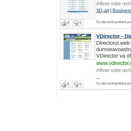
Affiner votre rec
3D-art
|
Busines
Ce site est'il pertinent p
0
0
VDirector - Di
Directorul web 
dumneavoastra 
VDirector va of
www.vdirector.
Affiner votre rec
...
Ce site est'il pertinent p
0
0