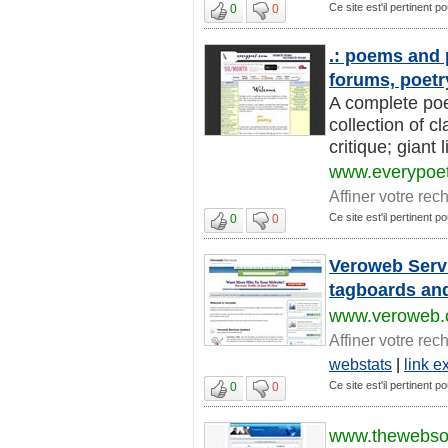
Ce site est'il pertinent p
0
0
.: poems and p
forums, poetr
A complete poet
collection of 
critique; giant 
www.everypoe
Affiner votre rec
Ce site est'il pertinent p
0
0
Veroweb Servi
tagboards an
www.veroweb
Affiner votre rec
webstats
|
link 
Ce site est'il pertinent p
0
0
www.thewebsol