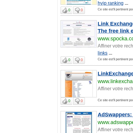
hyip ranking
...
Ce site est'il pertinent p
0
0
Link Exchange
The free link
www.spocka.
Affiner votre rec
links
...
Ce site est'il pertinent p
0
0
LinkExchange
www.linkexcha
Affiner votre rec
Ce site est'il pertinent p
0
0
AdSwappers:
www.adswapp
Affiner votre rec