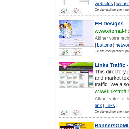
websites
|
websi
Ce site est'il pertinent p
0
0
EH Designs
www.eternal-h
Affiner votre rec
|
buttons
|
netwo
Ce site est'il pertinent p
0
0
Links Traffic 
This directory 
and market text
traffic. We also
www.linkstraffi
Affiner votre rec
link
|
links
...
Ce site est'il pertinent p
0
0
BannersGoMLM