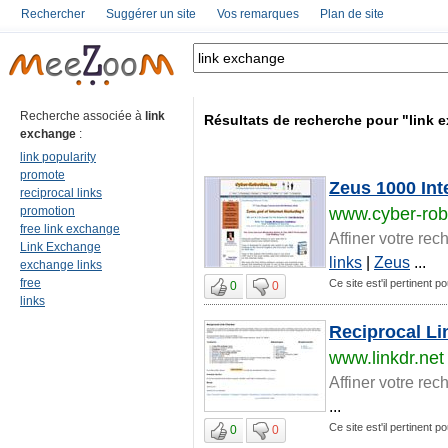
Rechercher
Suggérer un site
Vos remarques
Plan de site
Recherche associée à
link
Résultats de recherche pour "link 
exchange
:
link popularity
promote
Zeus 1000 Int
reciprocal links
promotion
www.cyber-rob
free link exchange
Affiner votre rec
Link Exchange
links
|
Zeus
...
exchange links
free
Ce site est'il pertinent p
0
0
links
Reciprocal Li
www.linkdr.net
Affiner votre rec
...
Ce site est'il pertinent p
0
0