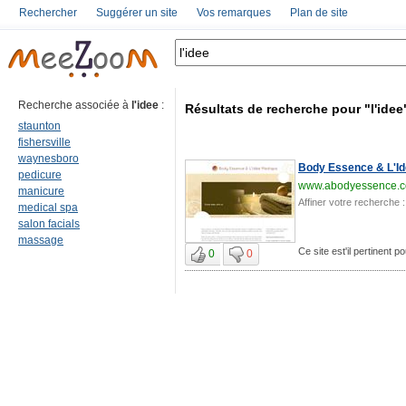
Rechercher
Suggérer un site
Vos remarques
Plan de site
Recherche associée à
l'idee
:
Résultats de recherche pour "l'idee
staunton
fishersville
waynesboro
Body Essence & L'I
pedicure
www.abodyessence.
manicure
Affiner votre recherche :
medical spa
salon facials
massage
Ce site est'il pertinent po
0
0