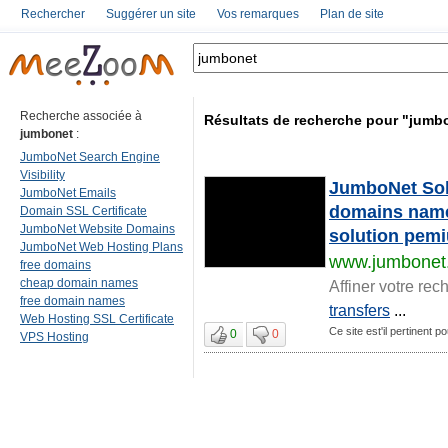
Rechercher
Suggérer un site
Vos remarques
Plan de site
Recherche associée à
Résultats de recherche pour "jumb
jumbonet
:
JumboNet Search Engine
Visibility
JumboNet Solu
JumboNet Emails
domains name 
Domain SSL Certificate
JumboNet Website Domains
solution pemi
JumboNet Web Hosting Plans
www.jumbonet
free domains
cheap domain names
Affiner votre rec
free domain names
transfers
...
Web Hosting SSL Certificate
Ce site est'il pertinent p
0
0
VPS Hosting